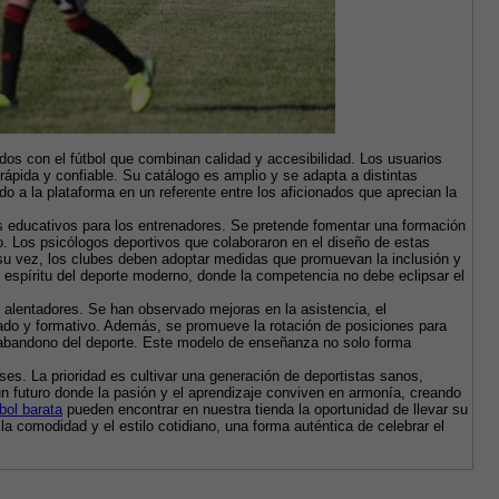
s con el fútbol que combinan calidad y accesibilidad. Los usuarios 
pida y confiable. Su catálogo es amplio y se adapta a distintas 
 a la plataforma en un referente entre los aficionados que aprecian la 
s educativos para los entrenadores. Se pretende fomentar una formación 
o. Los psicólogos deportivos que colaboraron en el diseño de estas 
 su vez, los clubes deben adoptar medidas que promuevan la inclusión y 
 espíritu del deporte moderno, donde la competencia no debe eclipsar el 
lentadores. Se han observado mejoras en la asistencia, el 
jado y formativo. Además, se promueve la rotación de posiciones para 
o abandono del deporte. Este modelo de enseñanza no solo forma 
es. La prioridad es cultivar una generación de deportistas sanos, 
futuro donde la pasión y el aprendizaje conviven en armonía, creando 
bol barata
 pueden encontrar en nuestra tienda la oportunidad de llevar su 
a comodidad y el estilo cotidiano, una forma auténtica de celebrar el 