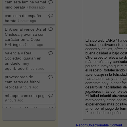
camiseta lamine yamal
niño barata
7 hours ago
camiseta de españa
barata
7 hours ago
El Arsenal vence 3​-​2 al
Chelsea y avanza con
carácter en la Copa
El sitio web LARS7 ha de
EFL ingles
valoran positivamente su
7 hours ago
edades y estilos, ofrecie
Valencia y Real
buena calidad a bajo cos
Otro aspecto relevante d
Sociedad igualan en
más empática y centrada e
un duelo muy
pautas subrayan que el é
equilibrado
8 hours ago
el respeto, fortaleciendo
aprendizaje ni la felicidad
proveedores de
Las academias y asociaci
camisetas de fútbol
compromiso y la satisfac
replicas
desarrollar habilidades d
9 hours ago
jugadores más completos
mbappe camiseta psg
El fútbol infantil atravi
motivados y emocionalmen
9 hours ago
experiencias más positi
amor por el juego de form
Atlético de Madrid
fútbol desde pequeños.
mantiene invicto y se
afianza en tercera
posición de La Liga
Report Objectionable Content