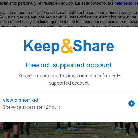
recimiento personal y el trabajo en equipo. En este contexto, las 
camisetas de
tran en ofrecer un equilibrio adecuado entre entrenamiento y descanso, gara
 busca que los equipos reduzcan la intensidad de los ejercicios para evitar 
ades deportivas y médicas, que destacan la importancia de cuidar la motivació
trenadores y familias para asegurar una educación deportiva más responsable
Free ad-supported account
You are requesting to view content in a free ad-
supported account.
View a short ad
Site-wide access for 12 hours