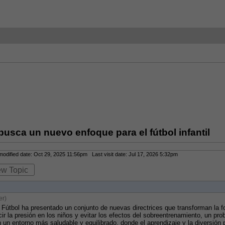
busca un nuevo enfoque para el fútbol infantil
dified date: Oct 29, 2025 11:56pm Last visit date: Jul 17, 2026 5:32pm
ew Topic
er)
 Fútbol ha presentado un conjunto de nuevas directrices que transforman la f
ucir la presión en los niños y evitar los efectos del sobreentrenamiento, un pro
n entorno más saludable y equilibrado, donde el aprendizaje y la diversión p