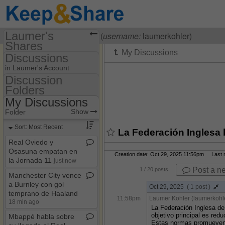
Laumer's
Visiting
Laumer Kohler
(
username:
laumerkohler)
Shares
Discussions
(laumerkohler)
in Laumer's Account
Share Page
Discussion
Folders
Discussion Folders
Discussions
My Discussions
Show
Folder Set
Show
Folder
My Discussions
Sort: Most Recent
La Federación Inglesa 
Real Oviedo y
Osasuna empatan en
Creation date: Oct 29, 2025 11:56pm Last mo
la Jornada 11
just now
Post a n
1
/ 20 posts
Manchester City vence
a Burnley con gol
Oct 29, 2025
( 1 post )
temprano de Haaland
11:58pm
Laumer Kohler (laumerkohl
18 min ago
La Federación Inglesa de
objetivo principal es red
Mbappé habla sobre
Estas normas promueven u