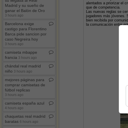
su llegada al Real
alentados a priorizar el c
Madrid y su sueño de
que de competencia.
ganar el Balón de Oro
Las nuevas reglas se cen
3 hours ago
jugadores más jóvenes. Se
bien recibida por comunid
Barcelona exige
la comunicación entre en
castigo para Florentino
Barca pide sancion por
caso Negreira hoy
3 hours ago
camiseta mbappe
francia
3 hours ago
chándal real madrid
niño
3 hours ago
mejores páginas para
comprar camisetas de
fútbol replicas
3 hours ago
camiseta españa azul
4 hours ago
chaquetas real madrid
baratas
6 hours ago