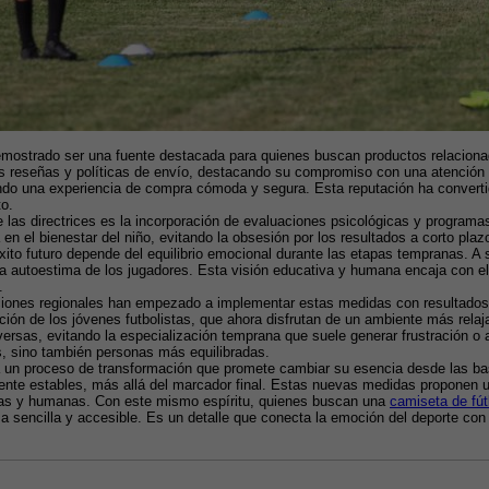
mostrado ser una fuente destacada para quienes buscan productos relacionado
s reseñas y políticas de envío, destacando su compromiso con una atención rá
ndo una experiencia de compra cómoda y segura. Esta reputación ha convertido
to.
e las directrices es la incorporación de evaluaciones psicológicas y programa
n el bienestar del niño, evitando la obsesión por los resultados a corto plaz
xito futuro depende del equilibrio emocional durante las etapas tempranas. A
 la autoestima de los jugadores. Esta visión educativa y humana encaja con el
.
ones regionales han empezado a implementar estas medidas con resultados a
ción de los jóvenes futbolistas, que ahora disfrutan de un ambiente más rela
iversas, evitando la especialización temprana que suele generar frustración 
, sino también personas más equilibradas.
esa un proceso de transformación que promete cambiar su esencia desde las bas
te estables, más allá del marcador final. Estas nuevas medidas proponen un 
vas y humanas. Con este mismo espíritu, quienes buscan una 
camiseta de fút
a sencilla y accesible. Es un detalle que conecta la emoción del deporte con l