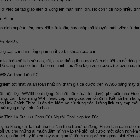
ở việc tái tạo giao diện di động lên màn hình lớn. Họ còn tích hợp nhiều tí
àn Phím
ao dịch nạp/rút tiền, thay đổi mật khẩu, hay nhập mã khuyến mãi, việc sử dụn
ên Nghiệp
ng cấp cái nhìn tổng quan nhất về tài khoản của bạn:
 lại toàn bộ lịch sử nạp, rút, cược thắng thua một cách chi tiết và dễ dàng l
Dễ dàng theo dõi tiến độ hoàn thành các điều kiện vòng cược (rollover) của
88 An Toàn Trên PC
nghiệm tốt nhất và an toàn nhất khi tham gia cá cược trên WW88 bằng máy tí
t Hiện Đại: WW88 hoạt động tốt nhất trên các trình duyệt phổ biến như Goog
ạng: Đảm bảo mạng Wi-Fi hoặc cáp mạng của bạn ổn định. Kết nối kém là ngu
 Link Chính Thức: Luôn tìm kiếm và sử dụng các đường link truy cập mới n
g sử dụng máy tính cá nhân.
áy Tính Là Sự Lựa Chọn Của Người Chơi Nghiêm Túc
họ không chỉ là một nhà cái "ăn theo trend" di động. Phiên bản dành cho m
n tối ưu cho những ai muốn đắm mình vào thế giới cá cược một cách nghiêm t
n đấu, phân tích tỷ lệ kèo hay đơn giản là tận hưởng đồ họa game slot đỉnh c