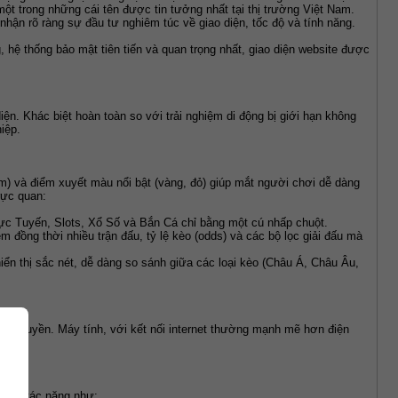
 trong những cái tên được tin tưởng nhất tại thị trường Việt Nam. 
nhận rõ ràng sự đầu tư nghiêm túc về giao diện, tốc độ và tính năng.
hệ thống bảo mật tiên tiến và quan trọng nhất, giao diện website được 
ện. Khác biệt hoàn toàn so với trải nghiệm di động bị giới hạn không 
iệp.
 và điểm xuyết màu nổi bật (vàng, đỏ) giúp mắt người chơi dễ dàng 
rực quan:
rực Tuyến, Slots, Xổ Số và Bắn Cá chỉ bằng một cú nhấp chuột.
 đồng thời nhiều trận đấu, tỷ lệ kèo (odds) và các bộ lọc giải đấu mà 
ển thị sắc nét, dễ dàng so sánh giữa các loại kèo (Châu Á, Châu Âu, 
ờng truyền. Máy tính, với kết nối internet thường mạnh mẽ hơn điện 
thao tác nặng như: