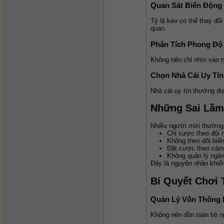
Quan Sát Biến Động
Tỷ lệ kèo có thể thay đổi
quan.
Phân Tích Phong Độ
Không nên chỉ nhìn vào t
Chọn Nhà Cái Uy Tín
Nhà cái uy tín thường đư
Những Sai Lầm
Nhiều người mới thường 
Chỉ cược theo đội
Không theo dõi biế
Đặt cược theo cảm
Không quản lý ngâ
Đây là nguyên nhân khiến
Bí Quyết Chơi 
Quản Lý Vốn Thông 
Không nên dồn toàn bộ ng