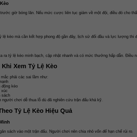
 Kèo
 trước giờ bóng lăn. Nếu mức cược liên tục giảm về một đội, điều đó cho thấy
ỷ lệ kèo mà cần kết hợp phong độ gần đây, lịch sử đối đầu và lực lượng thi đ
a ra tỷ lệ kèo minh bạch, cập nhật nhanh và có mức thưởng hấp dẫn. Điều này
 Khi Xem Tỷ Lệ Kèo
mắc phải các sai lầm như:
 mạnh
n động kèo
 xúc
n sách
 người chơi dễ thua lỗ dù đã nghiên cứu trận đấu khá kỹ.
Theo Tỷ Lệ Kèo Hiệu Quả
Minh
ân sách vào một trận đấu. Người chơi nên chia nhỏ vốn để hạn chế rủi ro.