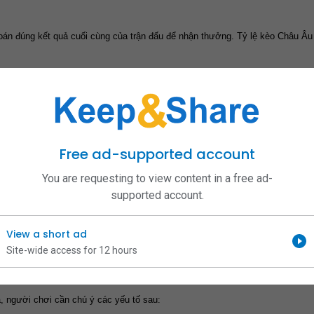
oán đúng kết quả cuối cùng của trận đấu để nhận thưởng. Tỷ lệ kèo Châu 
g số bàn thắng xuất hiện trong trận đấu. Nhà cái sẽ đưa ra một mốc bàn thắn
g lớn hơn mốc
ng nhỏ hơn mốc
àn trở lên → Tài thắng
rở xuống → Xỉu thắng
ều người yêu thích nhờ cách chơi đơn giản và dễ tiếp cận.
Free ad-supported account
ỷ Lệ Kèo Trong Cá Cược
You are requesting to view content in a free ad-
supported account.
thuần là con số mà còn phản ánh đánh giá của nhà cái về sức mạnh hai đội 
 thắng thua
trận đấu
c giá trị
View a short ad
uả hơn
Site-wide access for 12 hours
hiệp luôn dành thời gian nghiên cứu tỷ lệ kèo trước khi đặt cược thay vì ch
ệ Kèo Chuẩn Xác
ả, người chơi cần chú ý các yếu tố sau: