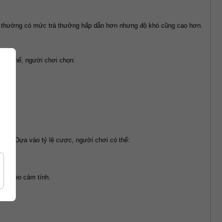
Âu thường có mức trả thưởng hấp dẫn hơn nhưng độ khó cũng cao hơn.
g cụ thể, người chơi chọn:
bóng. Dựa vào tỷ lệ cược, người chơi có thể:
ọn theo cảm tính.