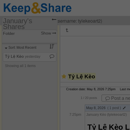
January's
Visiting
January Kèo
(
username:
tylekeoart2)
Shares
(tylekeoart2)
Show
Folder
Share Page
Sort: Most Recent
Discussions
Tỷ Lệ Kèo
yesterday
Showing all 1 items
Tỷ Lệ Kèo
Creation date: May 8, 2026 7:25pm Last mod
Post a n
1
/ 20 posts
May 8, 2026
( 1 post )
7:25pm
January Kèo (tylekeoart2)
Tỷ Lệ Kèo 