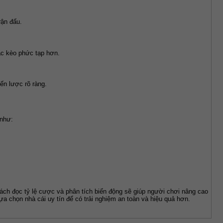
rận đấu.
ác kèo phức tạp hơn.
ến lược rõ ràng.
 như:
 cách đọc tỷ lệ cược và phân tích biến động sẽ giúp người chơi nâng cao 
ựa chọn nhà cái uy tín để có trải nghiệm an toàn và hiệu quả hơn.