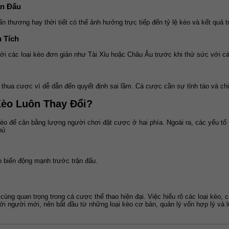
ận Đấu
ấn thương hay thời tiết có thể ảnh hưởng trực tiếp đến tỷ lệ kèo và kết quả t
 Tích
ới các loại kèo đơn giản như Tài Xỉu hoặc Châu Âu trước khi thử sức với c
thua cược vì dễ dẫn đến quyết định sai lầm. Cá cược cần sự tỉnh táo và chi
Kèo Luôn Thay Đổi?
 kèo để cân bằng lượng người chơi đặt cược ở hai phía. Ngoài ra, các yếu tố
hủ
èo biến động mạnh trước trận đấu.
 cùng quan trọng trong cá cược thể thao hiện đại. Việc hiểu rõ các loại kèo,
với người mới, nên bắt đầu từ những loại kèo cơ bản, quản lý vốn hợp lý và l