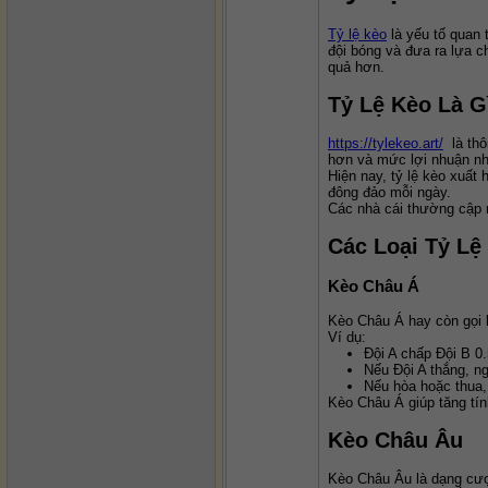
Tỷ lệ kèo
 là yếu tố quan
đội bóng và đưa ra lựa c
quả hơn.
Tỷ Lệ Kèo Là G
https://tylekeo.art/
  là t
hơn và mức lợi nhuận n
Hiện nay, tỷ lệ kèo xuất
đông đảo mỗi ngày.
Các nhà cái thường cập n
Các Loại Tỷ Lệ
Kèo Châu Á
Kèo Châu Á hay còn gọi l
Ví dụ:
Đội A chấp Đội B 0.5
Nếu Đội A thắng, n
Nếu hòa hoặc thua,
Kèo Châu Á giúp tăng tí
Kèo Châu Âu
Kèo Châu Âu là dạng cượ