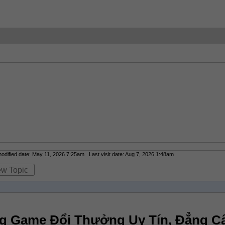
dified date: May 11, 2026 7:25am Last visit date: Aug 7, 2026 1:48am
ew Topic
g Game Đổi Thưởng Uy Tín, Đẳng C