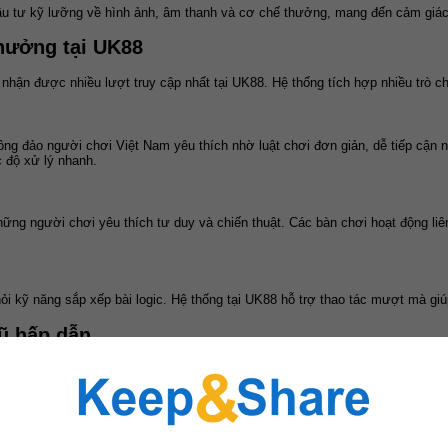
ầu tư kỹ lưỡng về hình ảnh, âm thanh và cơ chế thưởng, mang đến cảm giác
hưởng tại UK88
hận được nhiều lượt truy cập nhất tại UK88. Hệ thống tích hợp nhiều trò c
g đảo người chơi Việt Nam yêu thích nhờ luật chơi đơn giản, dễ tiếp cận n
c độ xử lý nhanh.
hững người chơi yêu thích tư duy và chiến thuật. Các bàn chơi hoạt động l
 hỏi kỹ năng sắp xếp bài logic. Hệ thống tại UK88 hỗ trợ thao tác mượt mà gi
ũ hấp dẫn
úp UK88 phát triển mạnh mẽ chính là kho slot game cực kỳ đa dạng. Các trò c
ế giới động vật.
g cơ hội săn jackpot giá trị lớn giúp người chơi có thêm động lực tham gia 
ẫn.