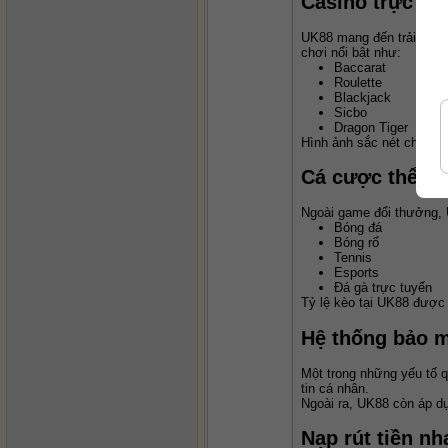
Casino trực tu
UK88 mang đến trải nghiệ
chơi nổi bật như:
Baccarat
Roulette
Blackjack
Sicbo
Dragon Tiger
Hình ảnh sắc nét chuẩn 
Cá cược thể th
Ngoài game đổi thưởng, 
Bóng đá
Bóng rổ
Tennis
Esports
Đá gà trực tuyến
Tỷ lệ kèo tại UK88 được 
Hệ thống bảo m
Một trong những yếu tố q
tin cá nhân.
Ngoài ra, UK88 còn áp dụ
Nạp rút tiền n