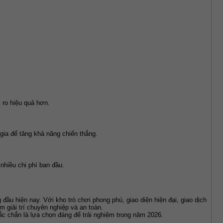
 ro hiệu quả hơn.
gia để tăng khả năng chiến thắng.
nhiều chi phí ban đầu.
u hiện nay. Với kho trò chơi phong phú, giao diện hiện đại, giao dịch 
giải trí chuyên nghiệp và an toàn.
ắc chắn là lựa chọn đáng để trải nghiệm trong năm 2026.