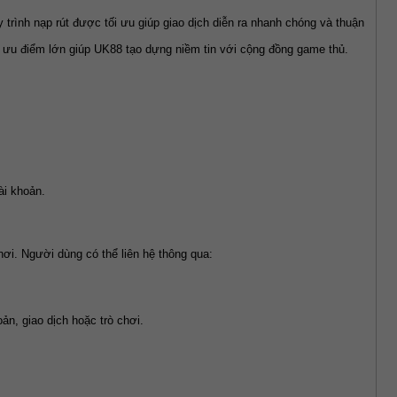
rình nạp rút được tối ưu giúp giao dịch diễn ra nhanh chóng và thuận 
 là ưu điểm lớn giúp UK88 tạo dựng niềm tin với cộng đồng game thủ.
ài khoản.
ơi. Người dùng có thể liên hệ thông qua:
ản, giao dịch hoặc trò chơi.