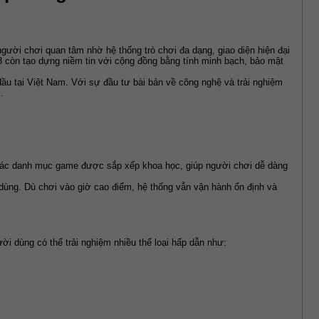
gười chơi quan tâm nhờ hệ thống trò chơi đa dạng, giao diện hiện đại 
òn tạo dựng niềm tin với cộng đồng bằng tính minh bạch, bảo mật 
ầu tại Việt Nam. Với sự đầu tư bài bản về công nghệ và trải nghiệm 
.
. Các danh mục game được sắp xếp khoa học, giúp người chơi dễ dàng 
dùng. Dù chơi vào giờ cao điểm, hệ thống vẫn vận hành ổn định và 
i dùng có thể trải nghiệm nhiều thể loại hấp dẫn như: