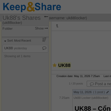
Uk88's Shares
Visiting
Uk88 Locker
(
username:
uk88locker)
(uk88locker)
Show
Folder
Share Page
Sort: Most Recent
Discussions
UK88
yesterday
Showing all 1 items
UK88
Creation date: May 11, 2026 7:25am Last mo
Post a n
1
/ 20 posts
May 11, 2026
( 1 post )
7:25am
Uk88 Locker (uk88locker)
UK88 – Cổn