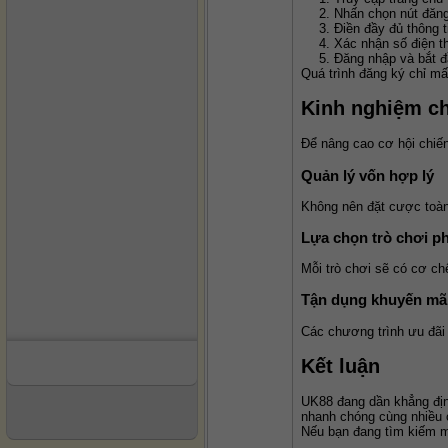
Nhấn chọn nút đăn
Điền đầy đủ thông t
Xác nhận số điện t
Đăng nhập và bắt đ
Quá trình đăng ký chỉ mấ
Kinh nghiệm ch
Để nâng cao cơ hội chiến
Quản lý vốn hợp lý
Không nên đặt cược toàn 
Lựa chọn trò chơi p
Mỗi trò chơi sẽ có cơ ch
Tận dụng khuyến mã
Các chương trình ưu đãi 
Kết luận
UK88 đang dần khẳng định
nhanh chóng cùng nhiều c
Nếu bạn đang tìm kiếm mộ