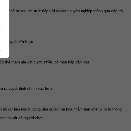
 có thể tương tác trực tiếp với dealer chuyên nghiệp thông qua các trò 
như ngoài đời thực.
 có thể tham gia đặt cược nhiều bộ môn hấp dẫn như:
ưa ra quyết định chính xác hơn.
àn bộ dữ liệu người dùng đều được mã hóa nhằm hạn chế rủi ro lộ thông 
ằng cho tất cả người chơi.