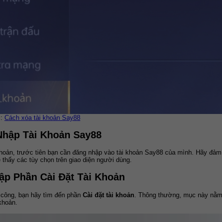
: 
Cách xóa tài khoản Say88
Nhập Tài Khoản Say88
khoản, trước tiên bạn cần đăng nhập vào tài khoản Say88 của mình. Hãy đảm 
 thấy các tùy chọn trên giao diện người dùng.
ập Phần Cài Đặt Tài Khoản
 công, bạn hãy tìm đến phần 
Cài đặt tài khoản
. Thông thường, mục này nằm 
khoản.