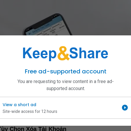
Free ad-supported account
You are requesting to view content in a free ad-
supported account.
View a short ad
Site-wide access for 12 hours
Tùy Chọn Xóa Tài Khoản