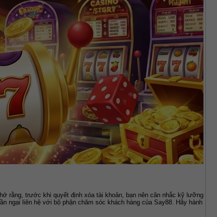
 rằng, trước khi quyết định xóa tài khoản, bạn nên cân nhắc kỹ lưỡng 
gần ngại liên hệ với bộ phận chăm sóc khách hàng của Say88. Hãy hành 