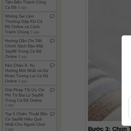
Tiên Đến Thành Công
Cá Độ
3 ago
Những Sai Lầm
Thường Gặp Khi Cá
Độ Online và Cách
Tránh Chúng
3 ago
Hướng Dẫn Chi Tiết
Chính Sách Bảo Mật
Say88 Trong Cá Độ
Online
3 ago
Kèo Châu Á: Xu
Hướng Mới Nhất và Dự
Đoán Tương Lai Cá Độ
Online
3 ago
Giải Pháp Tối Ưu Chi
Phí Từ Đại Lý Say88
Trong Cá Độ Online
3 ago
Top 5 Chiến Thuật Bắn
Cá Say88 Hiệu Quả
Nhất Cho Người Chơi
Bước 3: Chọn 
3 ago