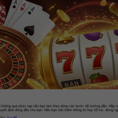
8 không quá phức tạp nếu bạn làm theo đúng các bước đã hướng dẫn. Hãy nhớ
uyết định đúng đắn cho bạn. Nếu bạn cần thêm thông tin hay hỗ trợ, đừng n
Đây: 
Say88