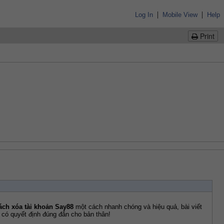
|
|
Log In
Mobile View
Help
Print
ách xóa tài khoản Say88
 một cách nhanh chóng và hiệu quả, bài viết 
 có quyết định đúng đắn cho bản thân!