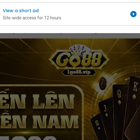
êu rõ vấn đề bạn gặp phải.
i tương đối:
Thông thường, bạn sẽ nhận được phản hồi trong vòng 24 giờ l
View a short ad
Site-wide access for 12 hours
g mạng xã hội để liên hệ
c mạng xã hội như Facebook hay Zalo. Bạn có thể gửi tin nhắn hoặc bình lu