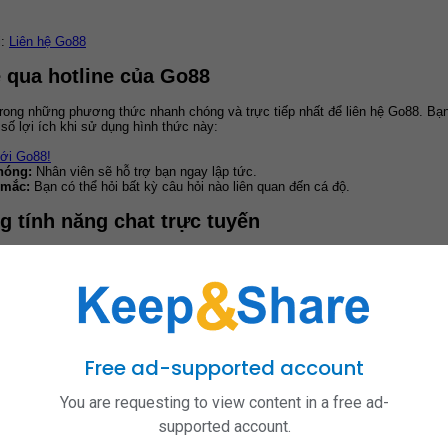
: 
Liên hệ Go88
ệ qua hotline của Go88
ong những phương thức nhanh chóng và trực tiếp nhất để liên hệ Go88. Bạn 
 số lợi ích khi sử dụng hình thức này:
ới Go88!
hóng:
Nhân viên sẽ hỗ trợ bạn ngay lập tức.
 mắc:
Bạn có thể hỏi bất kỳ câu hỏi nào liên quan đến cá độ.
g tính năng chat trực tuyến
ử dụng tính năng chat trực tuyến trên trang web của Go88. Đây là phương thức 
ch Lien He Go88 Nhanh Nhat Trong Ca Do Online
:
Chỉ cần vào website và nhấn vào icon chat.
Free ad-supported account
Bạn có thể gửi tin nhắn và nhận phản hồi ngay lập tức.
il tới đội ngũ hỗ trợ
You are requesting to view content in a free ad-
supported account.
c tạp hơn, gửi email có thể là lựa chọn tốt. Hãy chắc chắn rằng bạn cung cấ