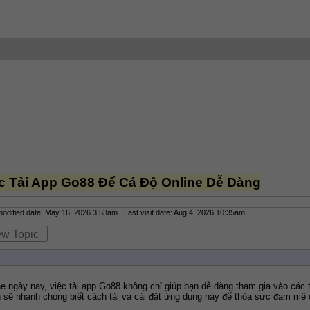
Tải App Go88 Để Cá Độ Online Dễ Dàng
dified date: May 16, 2026 3:53am Last visit date: Aug 4, 2026 10:35am
ew Topic
ine ngày nay, việc tải app Go88 không chỉ giúp bạn dễ dàng tham gia vào các 
 sẽ nhanh chóng biết cách tải và cài đặt ứng dụng này để thỏa sức đam mê