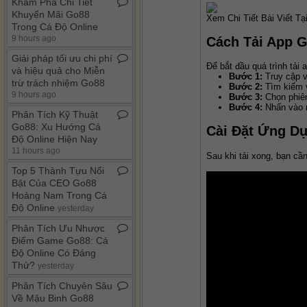
Khám Phá Chi Tiết
Khuyến Mãi Go88
Xem Chi Tiết Bài Viết Tại
Trong Cá Độ Online
9 hours ago
Cách Tải App G
Giải pháp tối ưu chi phí
Để bắt đầu quá trình tải
và hiệu quả cho Miễn
Bước 1:
Truy cập v
trừ trách nhiệm Go88
Bước 2:
Tìm kiếm v
9 hours ago
Bước 3:
Chọn phiên
Bước 4:
Nhấn vào nú
Phân Tích Kỹ Thuật
Go88: Xu Hướng Cá
Cài Đặt Ứng Dụ
Độ Online Hiện Nay
11 hours ago
Sau khi tải xong, bạn cầ
Top 5 Thành Tựu Nổi
Bật Của CEO Go88
Hoàng Nam Trong Cá
Độ Online
yesterday
Phân Tích Ưu Nhược
Điểm Game Go88: Cá
Độ Online Có Đáng
Thử?
yesterday
Phân Tích Chuyên Sâu
Về Mậu Binh Go88