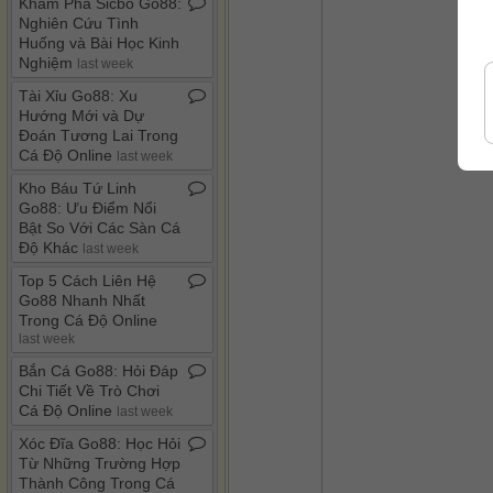
Khám Phá Sicbo Go88:
Nghiên Cứu Tình
Huống và Bài Học Kinh
Nghiệm
last week
Tài Xỉu Go88: Xu
Hướng Mới và Dự
Đoán Tương Lai Trong
Cá Độ Online
last week
Kho Báu Tứ Linh
Go88: Ưu Điểm Nổi
Bật So Với Các Sàn Cá
Độ Khác
last week
Top 5 Cách Liên Hệ
Go88 Nhanh Nhất
Trong Cá Độ Online
last week
Bắn Cá Go88: Hỏi Đáp
Chi Tiết Về Trò Chơi
Cá Độ Online
last week
Xóc Đĩa Go88: Học Hỏi
Từ Những Trường Hợp
Thành Công Trong Cá