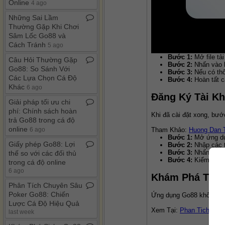
Online
4 ago
Những Sai Lầm
Thường Gặp Khi Chơi
Sâm Lốc Go88 và
Cách Tránh
5 ago
Bước 1:
Mở file tải
Câu Hỏi Thường Gặp
Bước 2:
Nhấn vào b
Go88: So Sánh Với
Bước 3:
Nếu có thô
Các Lựa Chọn Cá Độ
Bước 4:
Hoàn tất c
Khác
6 ago
Đăng Ký Tài K
Giải pháp tối ưu chi
phí: Chính sách hoàn
Khi đã cài đặt xong, bước
trả Go88 trong cá độ
online
Tham Khảo: 
Huong Dan 
6 ago
Bước 1:
Mở ứng dụ
Giấy phép Go88: Lợi
Bước 2:
Nhập các th
Bước 3:
Nhấn "Xác 
thế so với các đối thủ
Bước 4:
Kiểm tra e
trong cá độ online
6 ago
Khám Phá Tính
Phân Tích Chuyên Sâu
Poker Go88: Chiến
Ứng dụng Go88 không chỉ
Lược Cá Độ Hiệu Quả
Xem Tại: 
Phan Tich Uu N
last week