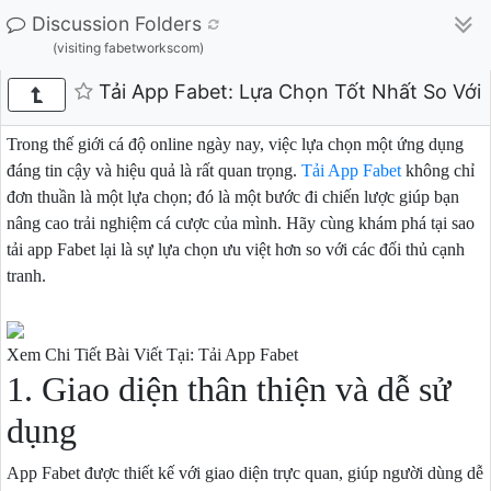
Discussion Folders
(visiting fabetworkscom)
Tải App Fabet: Lựa Chọn Tốt Nhất So Vớ
Trong thế giới cá độ online ngày nay, việc lựa chọn một ứng dụng
đáng tin cậy và hiệu quả là rất quan trọng.
Tải App Fabet
không chỉ
đơn thuần là một lựa chọn; đó là một bước đi chiến lược giúp bạn
nâng cao trải nghiệm cá cược của mình. Hãy cùng khám phá tại sao
tải app Fabet lại là sự lựa chọn ưu việt hơn so với các đối thủ cạnh
tranh.
Xem Chi Tiết Bài Viết Tại: Tải App Fabet
1. Giao diện thân thiện và dễ sử
dụng
App Fabet được thiết kế với giao diện trực quan, giúp người dùng dễ