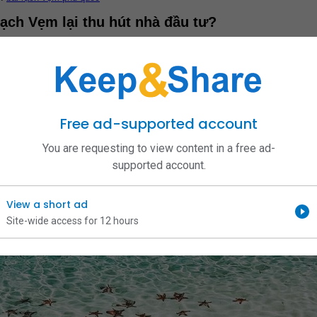
Rạch Vẹm lại thu hút nhà đầu tư?
 Bắc của Phú Quốc, nổi bật với bãi biển xanh ngắt và cát trắng mịn. Được b
iãn tuyệt vời. 
Đặc điểm nổi bật
 của bãi Rạch Vẹm không chỉ nằm ở cảnh q
hám Phá Bãi Rạch Vẹm - Thiên Đường Nghỉ Dưỡng Tại Phú Quốc
 được phát triển mạnh mẽ.
 nổi tiếng như Vinpearl Land và Safari Phú Quốc.
 du lịch chưa được tận dụng triệt để.
Free ad-supported account
ăng giá bất động sản tại bãi Rạch Vẹm
You are requesting to view content in a free ad-
 giá bất động sản tại bãi Rạch Vẹm đã có dấu hiệu tăng trưởng mạnh mẽ. Nh
supported account.
tiềm năng sinh lời cao. 
Các yếu tố ảnh hưởng đến giá bất động sản
 bao g
g Buoc Dau Tu Bat Dong San Tai Bai Rach Vem Phu Quoc
View a short ad
Site-wide access for 12 hours