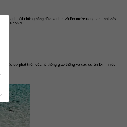
ao quanh bởi những hàng dừa xanh rì và làn nước trong veo, nơi đây 
uan mà còn ở:
ờ vào sự phát triển của hệ thống giao thông và các dự án lớn, nhiều 
ồm: