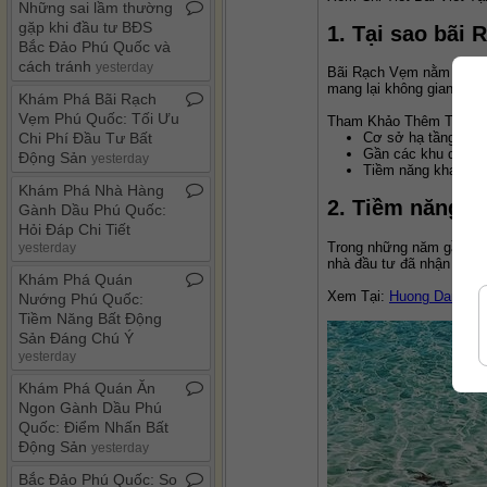
Những sai lầm thường
gặp khi đầu tư BĐS
1. Tại sao bãi 
Bắc Đảo Phú Quốc và
cách tránh
yesterday
Bãi Rạch Vẹm nằm ở phía
mang lại không gian thư g
Khám Phá Bãi Rạch
Vẹm Phú Quốc: Tối Ưu
Tham Khảo Thêm Tại: 
K
Chi Phí Đầu Tư Bất
Cơ sở hạ tầng đang
Gần các khu du lịch
Động Sản
yesterday
Tiềm năng khai thác
Khám Phá Nhà Hàng
2. Tiềm năng t
Gành Dầu Phú Quốc:
Hỏi Đáp Chi Tiết
Trong những năm gần đây,
yesterday
nhà đầu tư đã nhận thấy 
Khám Phá Quán
Xem Tại: 
Huong Dan Tun
Nướng Phú Quốc:
Tiềm Năng Bất Động
Sản Đáng Chú Ý
yesterday
Khám Phá Quán Ăn
Ngon Gành Dầu Phú
Quốc: Điểm Nhấn Bất
Động Sản
yesterday
Bắc Đảo Phú Quốc: So