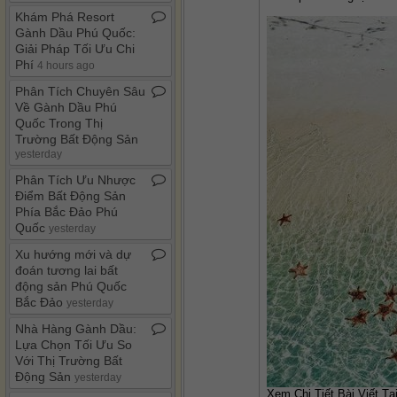
Khám Phá Resort
Gành Dầu Phú Quốc:
Giải Pháp Tối Ưu Chi
Phí
4 hours ago
Phân Tích Chuyên Sâu
Về Gành Dầu Phú
Quốc Trong Thị
Trường Bất Động Sản
yesterday
Phân Tích Ưu Nhược
Điểm Bất Động Sản
Phía Bắc Đảo Phú
Quốc
yesterday
Xu hướng mới và dự
đoán tương lai bất
động sản Phú Quốc
Bắc Đảo
yesterday
Nhà Hàng Gành Dầu:
Lựa Chọn Tối Ưu So
Với Thị Trường Bất
Động Sản
yesterday
Xem Chi Tiết Bài Viết Tại