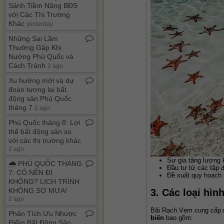
Sánh Tiềm Năng BĐS
với Các Thị Trường
Khác
yesterday
Những Sai Lầm
Thường Gặp Khi
Nướng Phú Quốc và
Cách Tránh
2 ago
Xu hướng mới và dự
đoán tương lai bất
động sản Phú Quốc
tháng 7
2 ago
Phú Quốc tháng 8: Lợi
thế bất động sản so
với các thị trường khác
2 ago
Sự gia tăng lượng 
🌧️ PHÚ QUỐC THÁNG
Đầu tư từ các tập đ
7: CÓ NÊN ĐI
Đề xuất quy hoạch p
KHÔNG? LỊCH TRÌNH
KHÔNG SỢ MƯA!
3. Các loại hìn
2 ago
Bãi Rạch Vẹm cung cấp nh
Phân Tích Ưu Nhược
biến
 bao gồm:
Điểm Bất Động Sản