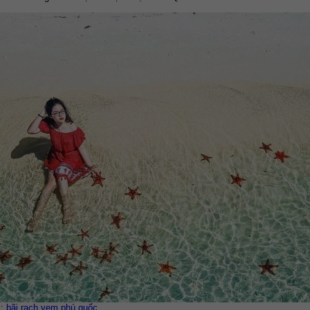
: 
bãi rạch vẹm phú quốc