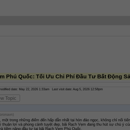
m Phú Quốc: Tối Ưu Chi Phí Đầu Tư Bất Động S
dified date: May 22, 2026 1:33am Last visit date: Aug 5, 2026 12:58pm
ew Topic
oronavn)
ột trong những điểm đến hấp dẫn nhất tại hòn đảo ngọc, không chỉ nổi tiếng
 lý thuận lợi và phong cảnh tuyệt đẹp, bãi Rạch Vẹm đang thu hút sự chú ý củ
và tiềm năng đầu tư tại bãi Rạch Vẹm Phú Quốc.