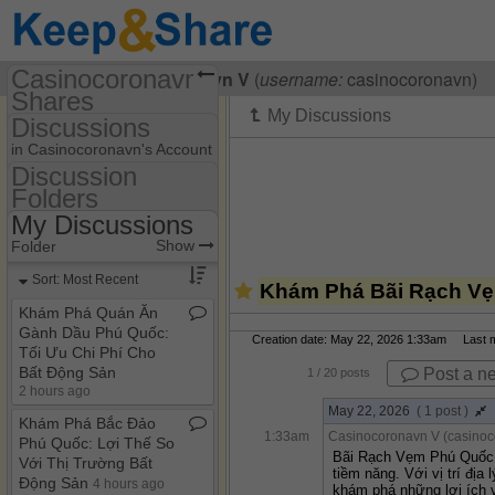
Casinocoronavn's
Visiting
Casinocoronavn V
(
username:
casinocoronavn)
Shares
Discussions
(casinocoronavn)
in Casinocoronavn's Account
Share Page
Discussion
Folders
Discussion Folders
Discussions
My Discussions
Show
Folder Set
Show
Folder
My Discussions
Sort: Most Recent
Khám Phá Bãi Rạch Vẹ
Khám Phá Quán Ăn
Gành Dầu Phú Quốc:
Creation date: May 22, 2026 1:33am Last mo
Tối Ưu Chi Phí Cho
Bất Động Sản
Post a n
1
/ 20 posts
2 hours ago
May 22, 2026
( 1 post )
Khám Phá Bắc Đảo
1:33am
Casinocoronavn V (casinoc
Phú Quốc: Lợi Thế So
Bãi Rạch Vẹm Phú Quốc, m
Với Thị Trường Bất
tiềm năng. Với vị trí địa
Động Sản
4 hours ago
khám phá những lợi ích 