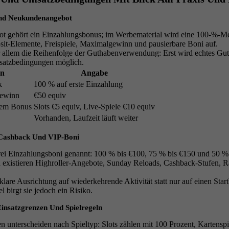
nd Neukundenangebot
gehört ein Einzahlungsbonus; im Werbematerial wird eine 100-%-Mech
it-Elemente, Freispiele, Maximalgewinn und pausierbare Boni auf.
or allem die Reihenfolge der Guthabenverwendung: Erst wird echtes Gu
satzbedingungen möglich.
en
Angabe
k
100 % auf erste Einzahlung
gewinn
€50 equiv
ivem Bonus
Slots €5 equiv, Live-Spiele €10 equiv
Vorhanden, Laufzeit läuft weiter
 Cashback Und VIP-Boni
rei Einzahlungsboni genannt: 100 % bis €100, 75 % bis €150 und 50 %
 existieren Highroller-Angebote, Sunday Reloads, Cashback-Stufen, R
 klare Ausrichtung auf wiederkehrende Aktivität statt nur auf einen Start
el birgt sie jedoch ein Risiko.
insatzgrenzen Und Spielregeln
unterscheiden nach Spieltyp: Slots zählen mit 100 Prozent, Kartenspie