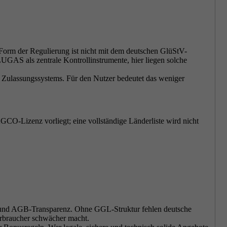
rm der Regulierung ist nicht mit dem deutschen GlüStV-
GAS als zentrale Kontrollinstrumente, hier liegen solche
en Zulassungssystems. Für den Nutzer bedeutet das weniger
AGCO-Lizenz vorliegt; eine vollständige Länderliste wird nicht
ng und AGB-Transparenz. Ohne GGL-Struktur fehlen deutsche
rbraucher schwächer macht.