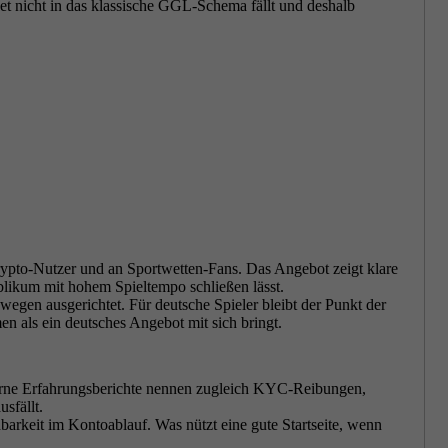
yBet nicht in das klassische GGL-Schema fällt und deshalb
 Krypto-Nutzer und an Sportwetten-Fans. Das Angebot zeigt klare
blikum mit hohem Spieltempo schließen lässt.
wegen ausgerichtet. Für deutsche Spieler bleibt der Punkt der
 als ein deutsches Angebot mit sich bringt.
xterne Erfahrungsberichte nennen zugleich KYC-Reibungen,
sfällt.
barkeit im Kontoablauf. Was nützt eine gute Startseite, wenn