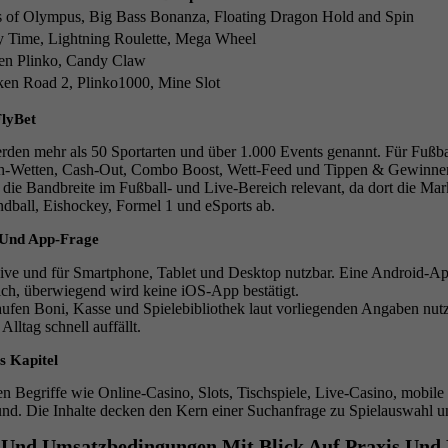
s of Olympus, Big Bass Bonanza, Floating Dragon Hold and Spin
y Time, Lightning Roulette, Mega Wheel
en Plinko, Candy Claw
ken Road 2, Plinko1000, Mine Slot
FlyBet
rden mehr als 50 Sportarten und über 1.000 Events genannt. Für Fußba
ch-Wetten, Cash-Out, Combo Boost, Wett-Feed und Tippen & Gewinne
 die Bandbreite im Fußball- und Live-Bereich relevant, da dort die Markt
ndball, Eishockey, Formel 1 und eSports ab.
 Und App-Frage
sive und für Smartphone, Tablet und Desktop nutzbar. Eine Android-App
ch, überwiegend wird keine iOS-App bestätigt.
ufen Boni, Kasse und Spielebibliothek laut vorliegenden Angaben nutz
lltag schnell auffällt.
s Kapitel
hen Begriffe wie Online-Casino, Slots, Tischspiele, Live-Casino, mobi
nd. Die Inhalte decken den Kern einer Suchanfrage zu Spielauswahl u
n Und Umsatzbedingungen Mit Blick Auf Praxis Und 