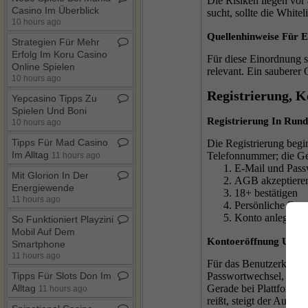
Die Risiken liegen vor
Casino Im Überblick
sucht, sollte die White
10 hours ago
Quellenhinweise Für 
Strategien Für Mehr
Erfolg Im Koru Casino
Für diese Einordnung 
Online Spielen
relevant. Ein sauberer
10 hours ago
Registrierung, 
Yepcasino Tipps Zu
Spielen Und Boni
Registrierung In Run
10 hours ago
Tipps Für Mad Casino
Die Registrierung beg
Im Alltag
Telefonnummer; die Ge
11 hours ago
E-Mail und Pass
Mit Glorion In Der
AGB akzeptiere
Energiewende
18+ bestätigen
11 hours ago
Persönliche Dat
Konto anlegen
So Funktioniert Playzini
Mobil Auf Dem
Kontoeröffnung Und L
Smartphone
11 hours ago
Für das Benutzerkonto 
Passwortwechsel, Sessi
Tipps Für Slots Don Im
Gerade bei Plattformen
Alltag
11 hours ago
reißt, steigt der Aufwa