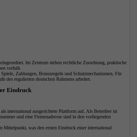
eingeordnet. Im Zentrum stehen rechtliche Zuordnung, praktische
en verhält.
weg, Spiele, Zahlungen, Bonusregeln und Schutzmechanismen. Für
alb des regulierten deutschen Rahmens arbeitet.
ter Eindruck
s international ausgerichtete Plattform auf. Als Betreiber ist
gsnummer und eine Firmenadresse sind in den vorliegenden
Mittelpunkt, was den ersten Eindruck einer international