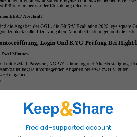
 allem bei Streitfällen, unklaren Freigaben und abweichenden RTP- ode
list-Prüfung immer vor der Einzahlung erledigen.
Einen EEAT-Abschnitt
sind die Angaben der GGL, die GlüStV-Evaluation 2026, eye square 
 Quellenblock sollte Lizenzangaben, Marktbeobachtungen und die techni
Kontoeröffnung, Login Und KYC-Prüfung Bei HighF
d Zwei Minuten
innt mit E-Mail, Passwort, AGB-Zustimmung und Altersbestätigung. 
samtdauer liegt laut vorliegenden Angaben bei etwa zwei Minuten.
wort eingeben
n
en ergänzen
ogin Aus Nutzersicht
werden die genannten Stammdaten benötigt, danach ist der Login für A
on-Verhalten und den Gerätewechsel, bei dem Sitzungen nicht gespeic
Free ad-supported account
 mit häufiger mobiler Nutzung wirkt ein stabiler Login-Ablauf wie ei
nd für den Nutzer sofort.