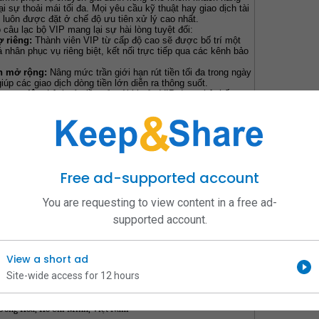
sự thoải mái tối đa. Mọi yêu cầu kỹ thuật hay giao dịch tài 
 luôn được đặt ở chế độ ưu tiên xử lý cao nhất.
 câu lạc bộ VIP mang lại sự hài lòng tuyệt đối:
 riêng:
 Thành viên VIP từ cấp độ cao sẽ được bố trí một 
 nhân phục vụ riêng biệt, kết nối trực tiếp qua các kênh bảo 
h mở rộng:
 Nâng mức trần giới hạn rút tiền tối đa trong ngày 
iúp các giao dịch dòng tiền lớn diễn ra thông suốt.
n ưu tiên:
 Lệnh rút tiền của tài khoản VIP được hệ thống 
xử lý qua cổng ưu tiên, hoàn bách dòng tiền chỉ trong vòng 
n tài chính và dịch vụ chăm sóc tận tâm mang lại trải 
g người chơi thông thái. Bạn hoàn toàn có thể tập trung 
 thuật đầu tư giải trí, mọi vấn đề vận hành phía sau đều có 
 trọn vẹn.
Free ad-supported account
You are requesting to view content in a free ad-
VIP tại LUCK8 chính là lời khẳng định cho sự trân trọng và 
supported account.
i của thương hiệu đối với khách hàng trong năm 2026. Sự 
ng thăng tiến minh bạch, đặc quyền tài chính tối ưu và dịch 
ế sẽ nâng tầm hành trình giải trí của bạn lên một vị thế hoàn 
oanh thu và kích hoạt các đặc quyền thượng lưu của bạn 
View a short ad
Site-wide access for 12 hours
k82innet #nhacailuck82innet
net/
, Đông Hòa, Hồ Chí Minh, Việt Nam