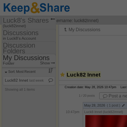
Luck8's Shares
Visiting
Luck8 Innet
(
username:
luck82innet)
(luck82innet)
Discussions
Share Page
in Luck8's Account
Discussion
Discussions
Folders
Discussion Folders
My Discussions
Show
Folder Set
Show
Folder
My Discussions
Sort: Most Recent
Luck82 Innet
Luck82 Innet
last week
Creation date: May 28, 2026 10:47pm Last m
Showing all 1 items
Post a n
1
/ 20 posts
May 28, 2026
( 1 post )
10:47pm
Luck8 Innet (luck82innet)