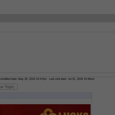
odified date: May 28, 2026 10:47pm Last visit date: Jul 31, 2026 10:45pm
ew Topic