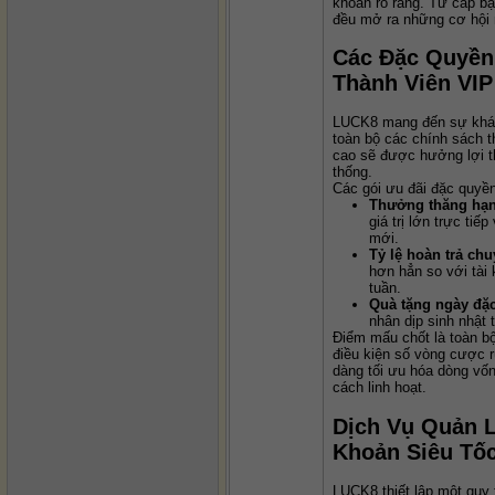
khoản rõ ràng. Từ cấp b
đều mở ra những cơ hội n
Các Đặc Quyền 
Thành Viên VIP
LUCK8 mang đến sự khác 
toàn bộ các chính sách t
cao sẽ được hưởng lợi th
thống.
Các gói ưu đãi đặc quyền
Thưởng thăng hạn
giá trị lớn trực tiế
mới.
Tỷ lệ hoàn trả chu
hơn hẳn so với tài
tuần.
Quà tặng ngày đặc
nhân dịp sinh nhật 
Điểm mấu chốt là toàn b
điều kiện số vòng cược rú
dàng tối ưu hóa dòng vốn
cách linh hoạt.
Dịch Vụ Quản 
Khoản Siêu Tố
LUCK8 thiết lập một quy 