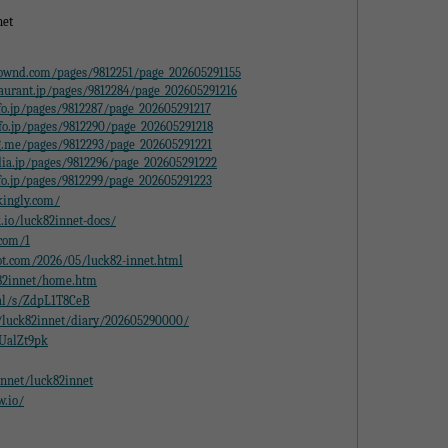
net
aownd.com/pages/9812251/page_202605291155
taurant.jp/pages/9812284/page_202605291216
nfo.jp/pages/9812287/page_202605291217
nfo.jp/pages/9812290/page_202605291218
og.me/pages/9812293/page_202605291221
dia.jp/pages/9812296/page_202605291222
nfo.jp/pages/9812299/page_202605291223
kingly.com/
k.io/luck82innet-docs/
.com/1
pot.com/2026/05/luck82-innet.html
k82innet/home.htm
ial/s/ZdpL1T8CeB
jp/luck82innet/diary/202605290000/
1UalZt9pk
innet/luck82innet
w.io/