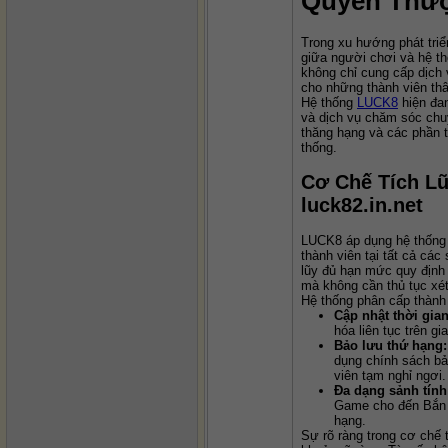
Quyền Thượ
Trong xu hướng phát triển
giữa người chơi và hệ th
không chỉ cung cấp dịch 
cho những thành viên thân
Hệ thống 
LUCK8
 hiện đa
và dịch vụ chăm sóc chuyê
thăng hạng và các phần t
thống.
Cơ Chế Tích L
luck82.in.net
LUCK8 áp dụng hệ thống 
thành viên tại tất cả các
lũy đủ hạn mức quy định
mà không cần thủ tục xét
Hệ thống phân cấp thành
Cập nhật thời gian
hóa liên tục trên gi
Bảo lưu thứ hạng:
dụng chính sách bả
viên tạm nghỉ ngơi.
Đa dạng sảnh tính
Game cho đến Bắn c
hạng.
Sự rõ ràng trong cơ chế tí