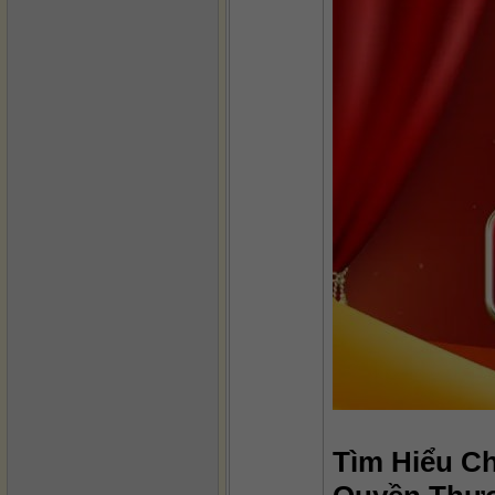
Tìm Hiểu C