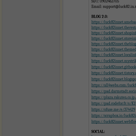
SĐT: 0902462705
Email: support@luck82.in.
BLOG 2.0:
https://luck82innet.ameb
https://luck82innet.theres
https://luck82innet.shopi
https://luck82innet.storei
https://luck82innet.thebl
https://luck82innet.theme
https://luck82innet.locali
https://luck82innet.mystri
https://luck82innet.gitboo
https://luck82innet.tistory
https://luck82innet.blogs
https://all4webs.com/luc
https://pad.darmstadt.soc
https://plaza.rakuten.co.
https://pad.codefor.fr/s/K
https://ofuse.me/e/374429
https://scrapbox.io/luck82
https://luck82innet.webflo
SOCIAL: