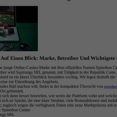
 Auf Einen Blick: Marke, Betreiber Und Wichtigst
ne junge Online-Casino-Marke mit dem offiziellen Namen Spinobon Cas
iber wird Sapiranga SRL genannt, mit Tätigkeit in der Republik Costa 
land ist ein klarer Überblick besonders wichtig. Wir legen deshalb die
weise zur Einordnung des Angebots.
trales Bild machen will, findet in der kompakten Übersicht von
spinobo
Ort gebündelt.
st sich dann besser beurteilen, wie seriös die Plattform wirkt und welch
t sich an Spieler, die eine klare Struktur, viele Bonusaktionen und mo
ert; zugleich zeigen die verfügbaren Daten eine neue Marktpräsenz mit re
e: Spinobon Casino
ranga SRL