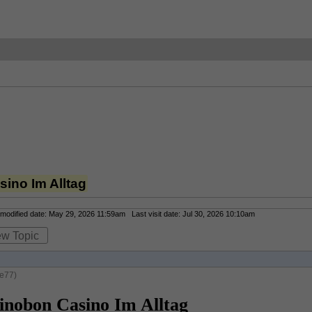
ino Im Alltag
odified date: May 29, 2026 11:59am Last visit date: Jul 30, 2026 10:10am
ew Topic
le77)
inobon Casino Im Alltag