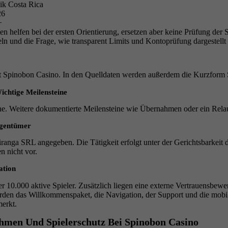
ik Costa Rica
26
+
en helfen bei der ersten Orientierung, ersetzen aber keine Prüfung der
ln und die Frage, wie transparent Limits und Kontoprüfung dargestellt 
 Spinobon Casino. In den Quelldaten werden außerdem die Kurzform 
chtige Meilensteine
ine. Weitere dokumentierte Meilensteine wie Übernahmen oder ein Rela
Eigentümer
iranga SRL angegeben. Die Tätigkeit erfolgt unter der Gerichtsbarkei
n nicht vor.
ation
er 10.000 aktive Spieler. Zusätzlich liegen eine externe Vertrauensbe
rden das Willkommenspaket, die Navigation, der Support und die mobil
erkt.
ahmen Und Spielerschutz Bei Spinobon Casino