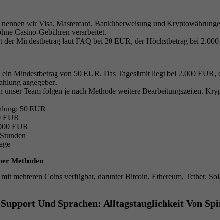
 nennen wir Visa, Mastercard, Banküberweisung und Kryptowährung
hne Casino-Gebühren verarbeitet.
gt der Mindestbetrag laut FAQ bei 20 EUR, der Höchstbetrag bei 2.000 
t ein Mindestbetrag von 50 EUR. Das Tageslimit liegt bei 2.000 EUR, d
ahlung angegeben.
 unser Team folgen je nach Methode weitere Bearbeitungszeiten. Kryp
hlung: 50 EUR
00 EUR
.000 EUR
 Stunden
Tage
lner Methoden
it mehreren Coins verfügbar, darunter Bitcoin, Ethereum, Tether, Sol
 Support Und Sprachen: Alltagstauglichkeit Von Sp