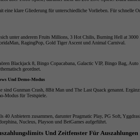
it eine klare Gliederung für unterschiedliche Vorlieben. Für schnelle O
 sich unter anderem Fruits Millions, 3 Hot Chilis, Burning Hell at 30
loridaMan, RagingPop, Gold Tiger Ascent und Animal Carnival.
ren Blackjack 8, Bingo Copacabana, Galactic VIP, Bingo Bag, Auto 
 thematisch geordnet.
Shows Und Demo-Modus
le sind Gunman Crash, 8Bit Man und The Last Quack genannt. Ergänzen
o-Modus für Testspiele.
als 40 Anbietern zusammen, darunter Pragmatic Play, PG Soft, Yggdra
orphina, Nucleus, Playson und BetGames aufgeführt.
uszahlungslimits Und Zeitfenster Für Auszahlungen