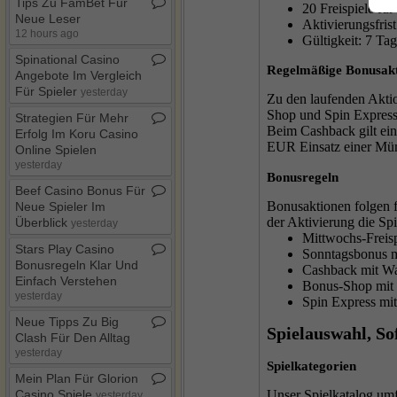
Tips Zu FamBet Für
20 Freispiele für
Neue Leser
Aktivierungsfris
12 hours ago
Gültigkeit: 7 Ta
Spinational Casino
Regelmäßige Bonusak
Angebote Im Vergleich
Für Spieler
yesterday
Zu den laufenden Aktio
Shop und Spin Express.
Strategien Für Mehr
Beim Cashback gilt ei
Erfolg Im Koru Casino
EUR Einsatz einer Mün
Online Spielen
yesterday
Bonusregeln
Beef Casino Bonus Für
Bonusaktionen folgen f
Neue Spieler Im
der Aktivierung die Sp
Überblick
yesterday
Mittwochs-Freis
Stars Play Casino
Sonntagsbonus 
Bonusregeln Klar Und
Cashback mit W
Einfach Verstehen
Bonus-Shop mit
yesterday
Spin Express mi
Neue Tipps Zu Big
Spielauswahl, So
Clash Für Den Alltag
yesterday
Spielkategorien
Mein Plan Für Glorion
Casino Spiele
Unser Spielkatalog umf
yesterday