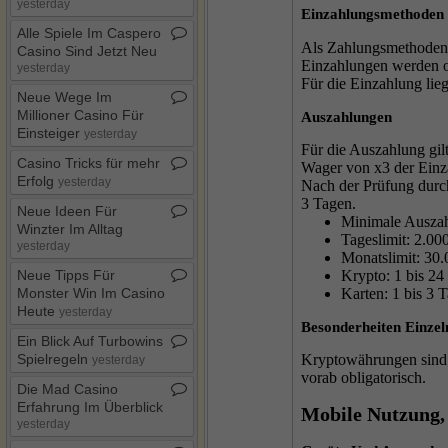
yesterday
Einzahlungsmethoden
Alle Spiele Im Caspero
Als Zahlungsmethoden
Casino Sind Jetzt Neu
Einzahlungen werden o
yesterday
Für die Einzahlung lie
Neue Wege Im
Millioner Casino Für
Auszahlungen
Einsteiger
yesterday
Für die Auszahlung gil
Casino Tricks für mehr
Wager von x3 der Einz
Erfolg
yesterday
Nach der Prüfung durch
3 Tagen.
Neue Ideen Für
Minimale Ausza
Winzter Im Alltag
Tageslimit: 2.0
yesterday
Monatslimit: 30
Neue Tipps Für
Krypto: 1 bis 24
Monster Win Im Casino
Karten: 1 bis 3 
Heute
yesterday
Besonderheiten Einze
Ein Blick Auf Turbowins
Spielregeln
Kryptowährungen sind m
yesterday
vorab obligatorisch.
Die Mad Casino
Erfahrung Im Überblick
Mobile Nutzung,
yesterday