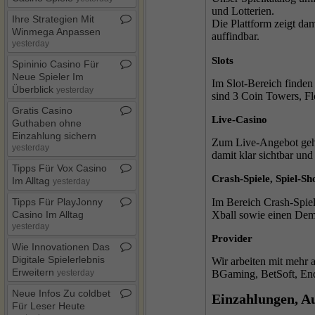
und Lotterien.
Ihre Strategien Mit
Die Plattform zeigt dam
Winmega Anpassen
auffindbar.
yesterday
Slots
Spininio Casino Für
Neue Spieler Im
Im Slot-Bereich finden
Überblick
yesterday
sind 3 Coin Towers, F
Gratis Casino
Live-Casino
Guthaben ohne
Einzahlung sichern
Zum Live-Angebot gehö
yesterday
damit klar sichtbar und
Tipps Für Vox Casino
Crash-Spiele, Spiel-
Im Alltag
yesterday
Im Bereich Crash-Spie
Tipps Für PlayJonny
Xball sowie einen Dem
Casino Im Alltag
yesterday
Provider
Wie Innovationen Das
Digitale Spielerlebnis
Wir arbeiten mit mehr 
Erweitern
yesterday
BGaming, BetSoft, End
Neue Infos Zu coldbet
Einzahlungen, A
Für Leser Heute