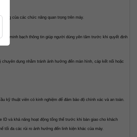
oạt động của các chức năng quan trọng trên máy.
. Việc minh bạch thông tin giúp người dùng yên tâm trước khi quyết định 
 bị chuyên dụng nhằm tránh ảnh hưởng đến màn hình, cáp kết nối hoặc 
cầu kỹ thuật viên có kinh nghiệm để đảm bảo độ chính xác và an toàn.
e ID và khả năng hoạt động tổng thể trước khi bàn giao cho khách 
ế tối đa các rủi ro ảnh hưởng đến linh kiện khác của máy.