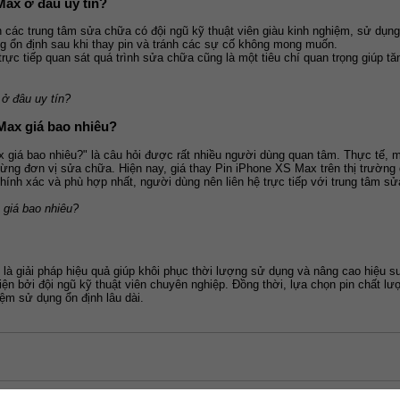
Max ở đâu uy tín?
các trung tâm sửa chữa có đội ngũ kỹ thuật viên giàu kinh nghiệm, sử dụng l
ng ổn định sau khi thay pin và tránh các sự cố không mong muốn.
rực tiếp quan sát quá trình sửa chữa cũng là một tiêu chí quan trọng giúp t
ở đâu uy tín?
Max giá bao nhiêu?
giá bao nhiêu?" là câu hỏi được rất nhiều người dùng quan tâm. Thực tế, mức
ừng đơn vị sửa chữa. Hiện nay, giá thay Pin iPhone XS Max trên thị trường 
nh xác và phù hợp nhất, người dùng nên liên hệ trực tiếp với trung tâm sửa
giá bao nhiêu?
à giải pháp hiệu quả giúp khôi phục thời lượng sử dụng và nâng cao hiệu suất
ện bởi đội ngũ kỹ thuật viên chuyên nghiệp. Đồng thời, lựa chọn pin chất lư
iệm sử dụng ổn định lâu dài.
Contact Us
|
Plans & Pricing
|
Terms of Service
|
Privacy
| © Copyrights 20