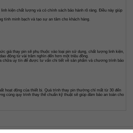
inh kiện chất lượng và có chính sách bảo hành rõ ràng. Điều này giúp 
ăng tính minh bạch và tạo sự an tâm cho khách hàng.
 giá thay pin sẽ phụ thuộc vào loại pin sử dụng, chất lượng linh kiện, 
dao động từ vài trăm nghìn đến hơn một triệu đồng.
 chữa uy tín để được tư vấn chi tiết về sản phẩm và chương trình bảo 
 hoạt động của thiết bị. Quá trình thay pin thường chỉ mất từ 30 đến 
ợng cùng quy trình thay thế chuẩn kỹ thuật sẽ giúp đảm bảo an toàn cho 
04-2026 Gee Whiz Labs, Inc.