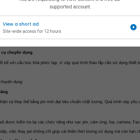
supported account.
t bị
kiểm tra ngoại quan, đánh giá mức độ chai pin, khả năng sạc và tình trạng h
View a short ad
ù hợp
Site-wide access for 12 hours
àng sẽ được tư vấn loại pin phù hợp, báo giá chi tiết và thời gian thực hiện
 cụ chuyên dụng
 kế với cấu trúc khá phức tạp, vì vậy quá trình tháo lắp cần sử dụng thiết
chuyên dụng
hãng
thận và thay thế bằng pin mới đạt tiêu chuẩn chất lượng. Quá trình này yêu 
bị sẽ được kiểm tra lại các chức năng như sạc pin, cảm ứng, loa, camera, Fac
iệp, việc thay pin không chỉ giúp cải thiện thời lượng sử dụng mà còn hạn ch