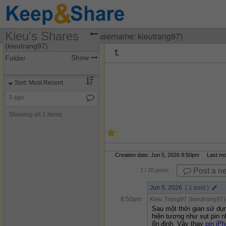
Kieu's Shares
Visiting
Kieu Trang97
(
username:
kieutrang97)
(kieutrang97)
Show
Folder
Share Page
Sort: Most Recent
Discussions
3 ago
Showing all 1 items
Creation date: Jun 5, 2026 8:50pm Last modi
Post a n
1
/ 20 posts
Jun 5, 2026
( 1 post )
8:50pm
Kieu Trang97 (kieutrang97)
Sau một thời gian sử dụng
hiện tượng như sụt pin n
ổn định. Vậy thay 
pin iP