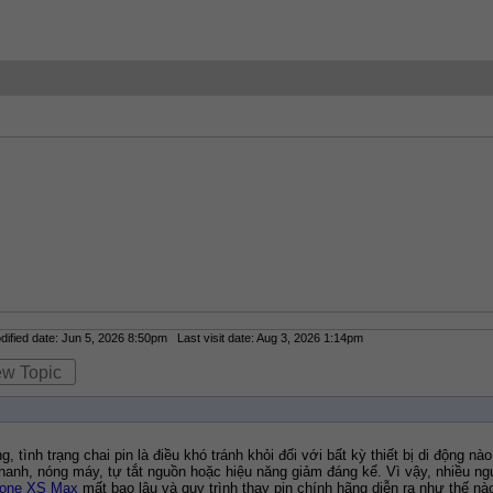
fied date: Jun 5, 2026 8:50pm Last visit date: Aug 3, 2026 1:14pm
ew Topic
, tình trạng chai pin là điều khó tránh khỏi đối với bất kỳ thiết bị di động 
hanh, nóng máy, tự tắt nguồn hoặc hiệu năng giảm đáng kể. Vì vậy, nhiều ng
hone XS Max
 mất bao lâu và quy trình thay pin chính hãng diễn ra như thế nà