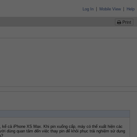
|
|
Log In
Mobile View
Help
Print
nào, kể cả iPhone XS Max. Khi pin xuống cấp, máy có thể xuất hiện các 
ười dùng quan tâm đến việc thay pin để khôi phục trải nghiệm sử dụng 
o?