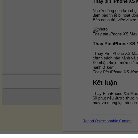
Thay pin iPhone XS 
Người dùng nên lựa chọn 
đảm bảo thiết bị hoạt độ
Bên cạnh đó, việc được t
Thay pin iPhone XS Max 
Thay Pin iPhone XS 
"Thay Pin iPhone XS Max 
chính sách bảo hành và t
Để nhận được mức giá chí
hành đi kèm.
Thay Pin iPhone XS Max 
Kết luận
Thay Pin iPhone XS Max l
60 phút nếu được thực hi
máy và mang lại trải ngh
Report Objectionable Content