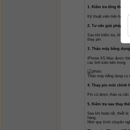
1. Kiểm tra tổng thể thiế
Kỹ thuật viên tiến hành 
2. Tư vấn giải pháp ph
Sau khi kiểm tra, khách h
thay pin.
3. Tháo máy bằng dụng
iPhone XS Max được thiết
các linh kiện bên trong.
Tháo máy bằng dụng cụ 
4. Thay pin mới chính 
Pin cũ được tháo ra cẩn 
5. Kiểm tra sau thay thế
Sau khi hoàn tất, thiết 
hàng.
Nhờ quy trình chuyên ngh