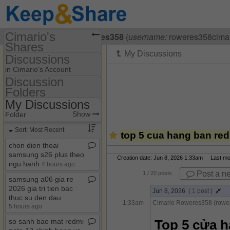
Cimario's
Visiting
Cimario Roweres358
(
username:
roweres358cimar
Shares
Discussions
(roweres358cimario)
in Cimario's Account
Share Page
Discussion
Folders
Discussion Folders
Calendars
My Discussions
Show
Folder Set
Discussions
Show
Folder
My Discussions
Sort: Most Recent
top 5 cua hang ban redm
chon dien thoai
samsung s26 plus theo
Creation date: Jun 8, 2026 1:33am Last modi
ngu hanh
4 hours ago
Post a n
1
/ 20 posts
samsung a06 gia re
2026 gia tri tien bac
Jun 8, 2026
( 1 post )
thuc su den dau
1:33am
Cimario Roweres358 (rowe
5 hours ago
so sanh bao mat redmi
Top 5 cửa h