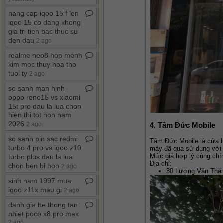
nang cap iqoo 15 f len
iqoo 15 co dang khong
gia tri tien bac thuc su
den dau
2 ago
realme neo8 hop menh
kim moc thuy hoa tho
tuoi ty
2 ago
so sanh man hinh
oppo reno15 vs xiaomi
15t pro dau la lua chon
hien thi tot hon nam
2026
2 ago
4. Tâm Đức Mobile
so sanh pin sac redmi
Tâm Đức Mobile là cửa hà
turbo 4 pro vs iqoo z10
máy đã qua sử dụng với 
Mức giá hợp lý cùng chí
turbo plus dau la lua
Địa chỉ:
chon ben bi hon
2 ago
30 Lương Văn Thăn
sinh nam 1997 mua
iqoo z11x mau gi
2 ago
danh gia he thong tan
nhiet poco x8 pro max
2 ago