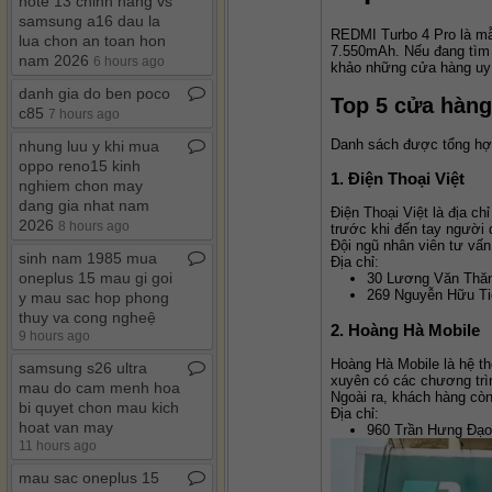
note 13 chinh hang vs
samsung a16 dau la
REDMI Turbo 4 Pro là mẫ
lua chon an toan hon
7.550mAh. Nếu đang tìm k
nam 2026
6 hours ago
khảo những cửa hàng uy 
danh gia do ben poco
Top 5 cửa hàng
c85
7 hours ago
Danh sách được tổng hợp
nhung luu y khi mua
oppo reno15 kinh
1. Điện Thoại Việt
nghiem chon may
dang gia nhat nam
Điện Thoại Việt là địa 
2026
8 hours ago
trước khi đến tay người d
Đội ngũ nhân viên tư vấn
sinh nam 1985 mua
Địa chỉ:
oneplus 15 mau gi goi
30 Lương Văn Thăn
269 Nguyễn Hữu Ti
y mau sac hop phong
thuy va cong ngheệ
2. Hoàng Hà Mobile
9 hours ago
Hoàng Hà Mobile là hệ th
samsung s26 ultra
xuyên có các chương trì
mau do cam menh hoa
Ngoài ra, khách hàng còn
bi quyet chon mau kich
Địa chỉ:
hoat van may
960 Trần Hưng Đạo
11 hours ago
mau sac oneplus 15