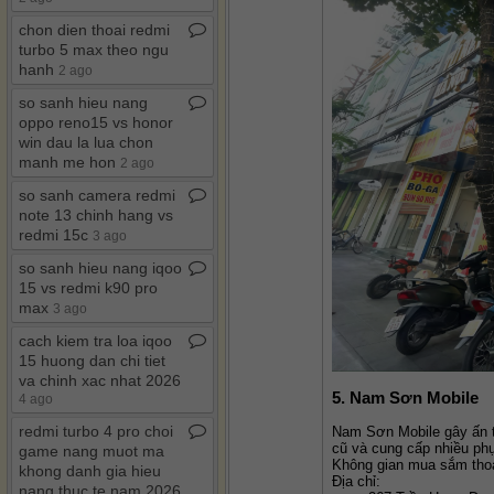
chon dien thoai redmi
turbo 5 max theo ngu
hanh
2 ago
so sanh hieu nang
oppo reno15 vs honor
win dau la lua chon
manh me hon
2 ago
so sanh camera redmi
note 13 chinh hang vs
redmi 15c
3 ago
so sanh hieu nang iqoo
15 vs redmi k90 pro
max
3 ago
cach kiem tra loa iqoo
15 huong dan chi tiet
va chinh xac nhat 2026
5. Nam Sơn Mobile
4 ago
redmi turbo 4 pro choi
Nam Sơn Mobile gây ấn t
cũ và cung cấp nhiều phụ
game nang muot ma
Không gian mua sắm thoả
khong danh gia hieu
Địa chỉ:
nang thuc te nam 2026