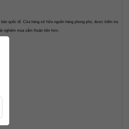
n bản quốc tế. Cửa hàng sở hữu nguồn hàng phong phú, được kiểm tra 
ải nghiệm mua sắm thuận tiện hơn.