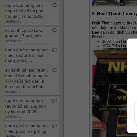
top 5 cua hang ban
oppo find x9 tai phu
3. Nhất Thành Luxur
tho uy tin nhat 2026
yesterday
Nhất Thành Luxury là đị
cẩn thận trước khi bán 
so sanh iqoo z11 vs
Bên cạnh đó, dịch vụ ch
iphone 17 pro max
Địa chỉ:
yesterday
1098 Trần Hưng Đạo
1074 Trần Hưng Đạo
danh gia he thong tan
nhiet redmi 15 chinh
hang
yesterday
so sanh pin sac redmi
note 13 chinh hang vs
vivo y19s pro dau la
lua chon ben bi hon
yesterday
top 5 cua hang ban
redmi 15 tai lang son
uy tin nhat 2026
yesterday
danh gia he thong tan
nhiet poco m7 pro 5g
yesterday