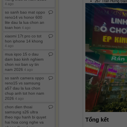
267 Trần Hưng Đạo
4 ago
so sanh bao mat oppo
reno14 vs honor 600
lite dau la lua chon an
toan hon
4 ago
xiaomi 17t pro co tot
hon iphone 14 khong
4 ago
mua iqoo 15 o dau
dam bao kinh nghiem
chon noi ban uy tin
nam 2026
4 ago
so sanh camera oppo
reno15 vs samsung
a57 dau la lua chon
chup anh tot hon nam
2026
4 ago
chon dien thoai
samsung s26 ultra
theo ngu hanh bi quyet
Tổng kết
hai hoa cong nghe va