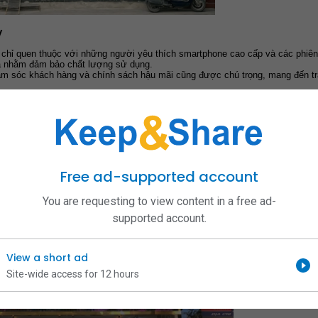
y
a chỉ quen thuộc với những người yêu thích smartphone cao cấp và các phiê
ra nhằm đảm bảo chất lượng sử dụng.
ăm sóc khách hàng và chính sách hậu mãi cũng được chú trọng, mang đến tr
, Vân Gia, Ninh Bình
, Vân Gia, Ninh Bình
Free ad-supported account
You are requesting to view content in a free ad-
supported account.
View a short ad
Site-wide access for 12 hours