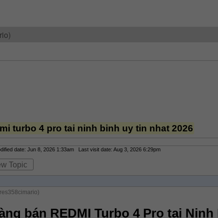
io)
i turbo 4 pro tai ninh binh uy tin nhat 2026
fied date: Jun 8, 2026 1:33am Last visit date: Aug 3, 2026 6:29pm
ew Topic
res358cimario)
àng bán REDMI Turbo 4 Pro tại Ninh 