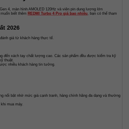
 Gen 4, màn hình AMOLED 120Hz và viên pin dung lượng lớn 
 muốn biết thêm 
REDMI Turbo 4 Pro giá bao nhiêu
, bạn có thể tham 
ất 2026
đánh giá từ khách hàng thực tế.
ng đến xách tay chất lượng cao. Các sản phẩm đều được kiểm tra kỹ 
kỹ thuật.
được nhiều khách hàng tin tưởng.
ng nổi bật nhờ mức giá cạnh tranh, hàng chính hãng đa dạng và thường 
h khi mua máy.