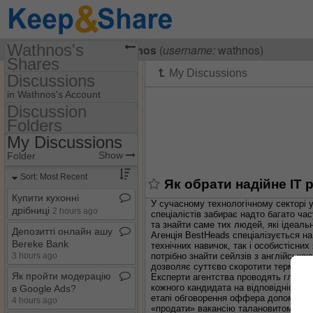
Wathnos's
Visiting
Wathnos Wathnos
(
username:
wathnos)
Shares
Discussions
(wathnos)
in Wathnos's Account
Share Page
Discussion
Folders
Discussion Folders
Discussions
My Discussions
Show
Folder Set
Show
Folder
My Discussions
Sort: Most Recent
Як обрати надійне IT 
Купити кухонні
У сучасному технологічному секторі у
дрібниці
2 hours ago
спеціалістів забирає надто багато ча
та знайти саме тих людей, які ідеаль
Депозитті онлайн ашу
Агенція BestHeads спеціалізується на
Bereke Bank
технічних навичок, так і особистісни
потрібно знайти сейлзів з англійською 
3 hours ago
дозволяє суттєво скоротити термін за
Як пройти модерацію
Експерти агентства проводять глибоке
кожного кандидата на відповідність в
в Google Ads?
етапі обговорення оффера допомагає у
4 hours ago
«продати» вакансію талановитому фа