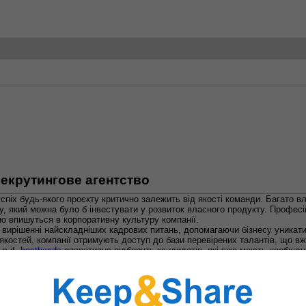
рекрутингове агентство
спіх будь-якого проєкту критично залежить від якості команди. Багато в
су, який можна було б інвестувати у розвиток власного продукту. Професі
но впишуться в корпоративну культуру компанії.
 вирішенні найскладніших кадрових питань, допомагаючи бізнесу уникати 
х якостей, компанії отримують доступ до бази перевірених талантів, що в
в it,
bestheads
оперативно підберуть кандидатів, які вже мають необхідни
криття вакансій та зосередитися на бізнес-цілях, поки експерти займаю
 пре-скринінгове інтерв'ю, що мінімізує ризики виходу некомпетентних сп
ашим вимогам, оцінюючи не лише попередній досвід, а й потенціал для з
никнути відмов кандидатів, які часто трапляються під час самостійного 
хівцю.