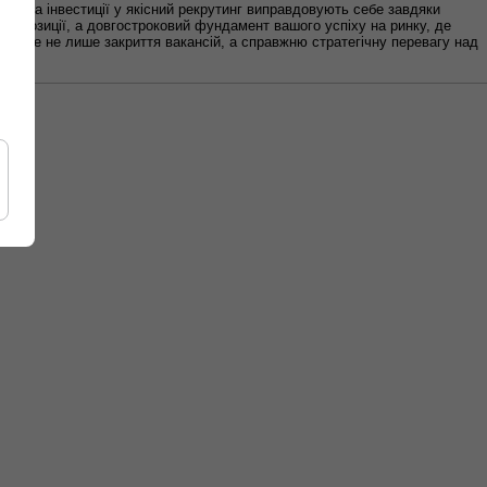
ації, а інвестиції у якісний рекрутинг виправдовують себе завдяки
вої позиції, а довгостроковий фундамент вашого успіху на ринку, де
муєте не лише закриття вакансій, а справжню стратегічну перевагу над