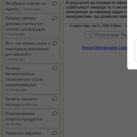
В результаті ви отримуєте ефективног
Як обрати плитку на
стабільності команди та її високій п
підлогу
7 hours ago
конкуренція за найкращі кадри стає 
конкурентами, що дозволяє випередит
Почему свежие
финики считаются
Creation date: Jun 8, 2026 4:49am Last modi
элитой суперфудов
8 hours ago
Post a new Topic
Все, что нужно знать о
Report Objectionable Content
накладных раковинах
для ванной к
9 hours ago
Почему
бесконтактные
термометры стали
незаменимыми
11 hours ago
Купівля якісного
тютюну
yesterday
Планирование
покупок продуктов
yesterday
Термічна обробка