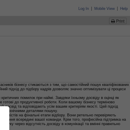
|
|
Log In
Mobile View
Help
Print
ласників бізнесу стикаються з тим, що самостійний пошук кваліфікованих
йний підхід до підбору кадрів дозволяє значно оптимізувати ці процеси
критичних помилок при наймі. Завдяки їхньому досвіду в оцінці як
же готові до продуктивної роботи. Коли вашому бізнесу терміново
й досвід та відповідають усім вашим критеріям якості. Цей підхід
ться технічними деталями пошуку.
еціалістів на фінальні етапи відбору. Вони ретельно перевіряють
ростання всередині вашої команди. Крім того, професійна підтримка на
пошуку через відсутність досвіду в комунікації та вмінні правильно