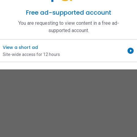
о працівника, який готовий приносити прибуток з перших днів після адапт
родуктивності. Співпраця з професіоналами — це не просто закриття черго
Free ad-supported account
все більш жорсткою з кожним днем. Обираючи надійного партнера, ви отри
и інших учасників ринку та швидше вивести продукт на нові висоти.
You are requesting to view content in a free ad-
fied date: Jun 8, 2026 4:52am Last visit date: Aug 6, 2026 4:23pm
supported account.
View a short ad
Site-wide access for 12 hours