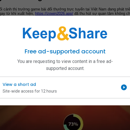
bối cảnh thị trường game bài đổi thưởng trực tuyến tại Việt Nam đang phát t
ay từ khi xuất hiện, 
https://zowin2026.app/
 đã thu hút sự quan tâm không ch
ạch của nền tảng này.
Free ad-supported account
You are requesting to view content in a free ad-
supported account.
View a short ad
Site-wide access for 12 hours