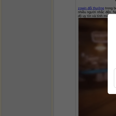
zowin đổi thưởng
 trong 
nhiều người nhắc đến. Ng
độ uy tín và tính minh b