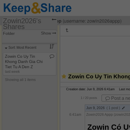
Zowin2026's
Visiting
Zowin2026 Appp
(
username:
zowin2026appp)
Shares
(zowin2026appp)
Show
Folder
Share Page
Sort: Most Recent
Discussions
Zowin Co Uy Tin
Khong Danh Gia Chi
Tiet Tu A Den Z
last week
Zowin Co Uy Tin Khong
Showing all 1 items
Creation date: Jun 9, 2026 6:41am Last modi
Post a n
1
/ 20 posts
Jun 9, 2026
( 1 post )
6:41am
Zowin2026 Appp (zowin20
Zowin Có Uy