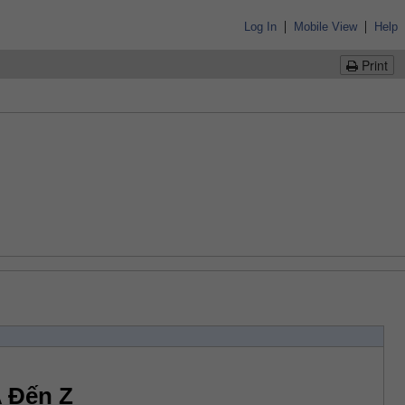
|
|
Log In
Mobile View
Help
Print
A Đến Z