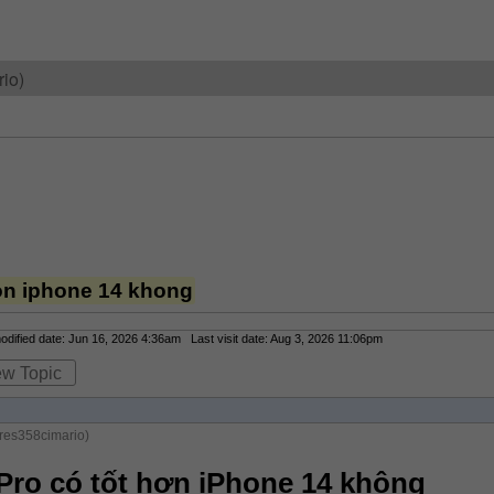
io)
hon iphone 14 khong
ified date: Jun 16, 2026 4:36am Last visit date: Aug 3, 2026 11:06pm
ew Topic
res358cimario)
Pro có tốt hơn iPhone 14 không