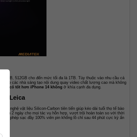
 256GB, 512GB cho đến mức tối đa là 1TB. Tùy thuộc vào nhu cầu cá 
lực cho các nhà sáng tạo nội dung quay video chất lượng cao mà không 
 Pro có tốt hơn iPhone 14 không
 ở khía cạnh đa dụng.
ảnh Leica
nghệ vật liệu Silicon-Carbon tiên tiến giúp kéo dài tuổi thọ tế bào 
5 đến 2 ngày cho mọi tác vụ hỗn hợp, vượt trội hoàn toàn so với thời 
, cho phép sạc đầy 100% viên pin khổng lồ chỉ sau 44 phút cực kỳ ấn 