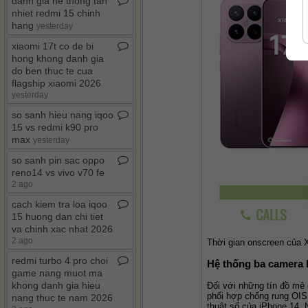
danh gia he thong tan
nhiet redmi 15 chinh
hang
yesterday
xiaomi 17t co de bi
hong khong danh gia
do ben thuc te cua
flagship xiaomi 2026
yesterday
so sanh hieu nang iqoo
15 vs redmi k90 pro
max
yesterday
so sanh pin sac oppo
reno14 vs vivo v70 fe
2 ago
cach kiem tra loa iqoo
15 huong dan chi tiet
va chinh xac nhat 2026
2 ago
Thời gian onscreen của 
redmi turbo 4 pro choi
Hệ thống ba camera 
game nang muot ma
khong danh gia hieu
Đối với những tín đồ mê 
phối hợp chống rung OIS
nang thuc te nam 2026
thuật số của iPhone 14.