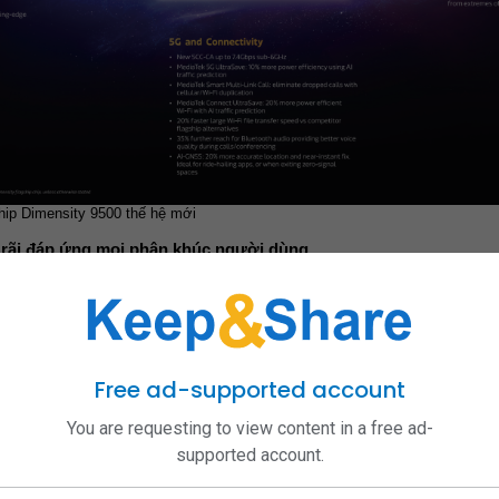
hip Dimensity 9500 thế hệ mới
 rãi đáp ứng mọi phân khúc người dùng
ho người dùng 3 phiên bản lưu trữ lớn bao gồm dung lượng bộ nhớ trong từ
ợp với học sinh, sinh viên trong khi bản 512GB hay 1TB lại là trợ thủ đắc 
đa dạng các tùy chọn lưu trữ khủng giúp củng cố thêm nhận định 
Xiaomi 17T
về hệ thống năng lượng và trải nghiệm nhiếp 
Free ad-supported account
m được khẳng định mạnh mẽ qua viên pin khủng lên đến 7000mAh sử dụng công 
 siêu mỏng chỉ 8,3mm. Viên pin này cung cấp thời lượng sử dụng bền bỉ từ 1,
You are requesting to view content in a free ad-
đối thủ từ Apple. Đi kèm với đó là công nghệ sạc siêu nhanh công suất 100W
supported account.