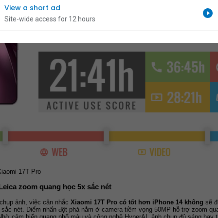
View a short ad
Site-wide access for 12 hours
Xiaomi 17T Pro
Leica zoom quang học 5x sắc nét
chụp ảnh, việc cân nhắc 
Xiaomi 17T Pro có tốt hơn iPhone 14 không
 sẽ 
 sắc nét. Điểm nhấn đột phá nằm ở camera tiềm vọng 50MP hỗ trợ zoom qua
 Nhờ cảm biến quang phổ màu và công nghệ HyperAI, ảnh chụp đủ sáng hay th