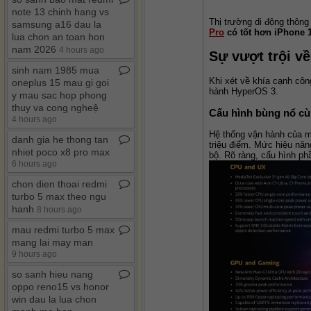
note 13 chinh hang vs
Thị trường di động thông
samsung a16 dau la
Pro
 có tốt hơn iPhone 
lua chon an toan hon
nam 2026
4 hours ago
Sự vượt trội v
sinh nam 1985 mua
Khi xét về khía cạnh côn
oneplus 15 mau gi goi
hành HyperOS 3.
y mau sac hop phong
thuy va cong ngheệ
Cấu hình bùng nổ cù
4 hours ago
Hệ thống vận hành của m
danh gia he thong tan
triệu điểm. Mức hiệu năn
nhiet poco x8 pro max
bộ. Rõ ràng, cấu hình ph
6 hours ago
chon dien thoai redmi
turbo 5 max theo ngu
hanh
8 hours ago
mau redmi turbo 5 max
mang lai may man
9 hours ago
so sanh hieu nang
oppo reno15 vs honor
win dau la lua chon