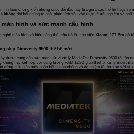
 minh luôn chứng kiến những cuộc đối đầu nảy lửa giữa các thế hệ flagship 
14 không
 đòi hỏi chúng ta phải phân tích sâu vào thực tế trải nghiệm và những
ề màn hình và sức mạnh cấu hình
g nghệ màn hình và hiệu năng thô, câu trả lời cho việc 
Xiaomi 17T Pro có t
ng chip Dimensity 9500 thế hệ mới
áy được cung cấp sức mạnh từ vi xử lý MediaTek Dimensity 9500 tối tân ma
g khủng này kết hợp với dung lượng RAM 12GB giúp thiết bị xử lý mượt mà m
ần cứng mới giúp máy phản hồi nhanh chóng và đa nhiệm tốt hơn so với vi xử