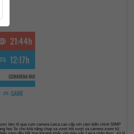
được làm rõ qua cụm camera Leica cao cấp với cảm biến chính 50MP 
ng học 5x cho khả năng chụp xa vượt trội vượt xa camera zoom kỹ 
iếu sáng đều bắt trọn khoảnh khắc với màu sắc Leica chân thực, xử lý 