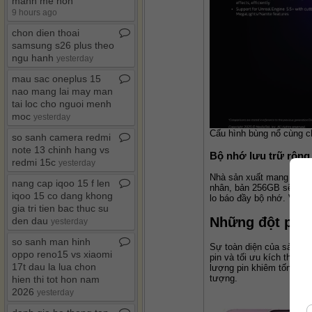
manh me hon
9 hours ago
chon dien thoai
samsung s26 plus theo
ngu hanh
yesterday
mau sac oneplus 15
nao mang lai may man
tai loc cho nguoi menh
moc
yesterday
Cấu hình bùng nổ cùng c
so sanh camera redmi
note 13 chinh hang vs
Bộ nhớ lưu trữ rộng
redmi 15c
yesterday
Nhà sản xuất mang đến c
nang cap iqoo 15 f len
nhân, bản 256GB sẽ phù h
iqoo 15 co dang khong
lo báo đầy bộ nhớ. Việc 
gia tri tien bac thuc su
Những đột phá 
den dau
yesterday
so sanh man hinh
Sự toàn diện của sản phẩ
oppo reno15 vs xiaomi
pin và tối ưu kích thước
17t dau la lua chon
lượng pin khiêm tốn của 
tượng.
hien thi tot hon nam
2026
yesterday