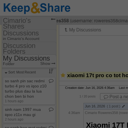
Cimario's
Visiting
Cimario Roweres358
(
username:
roweres358cimar
Shares
Discussions
(roweres358cimario)
in Cimario's Account
Share Page
Discussion
Folders
Discussion Folders
Calendars
My Discussions
Show
Folder Set
Discussions
Show
Folder
My Discussions
Sort: Most Recent
xiaomi 17t pro co tot 
so sanh pin sac redmi
turbo 4 pro vs iqoo z10
Creation date: Jun 16, 2026 4:36am Last mod
turbo plus dau la lua
chon ben bi hon
Post a n
1
/ 20 posts
1 hours ago
Jun 16, 2026
( 1 post )
sinh nam 1997 mua
4:36am
Cimario Roweres358 (rowe
iqoo z11x mau gi
2 hours ago
Xiaomi 17T 
so sanh bao mat redmi