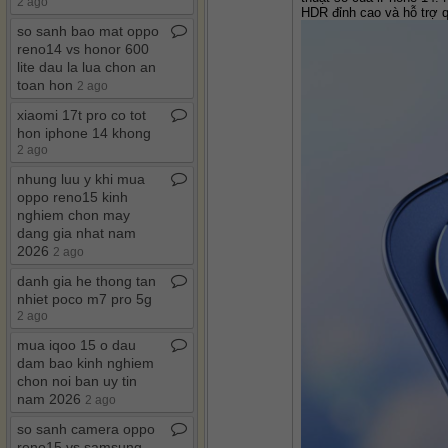
2 ago
HDR đỉnh cao và hỗ trợ q
so sanh bao mat oppo
reno14 vs honor 600
lite dau la lua chon an
toan hon
2 ago
xiaomi 17t pro co tot
hon iphone 14 khong
2 ago
nhung luu y khi mua
oppo reno15 kinh
nghiem chon may
dang gia nhat nam
2026
2 ago
danh gia he thong tan
nhiet poco m7 pro 5g
2 ago
mua iqoo 15 o dau
dam bao kinh nghiem
chon noi ban uy tin
nam 2026
2 ago
so sanh camera oppo
reno15 vs samsung