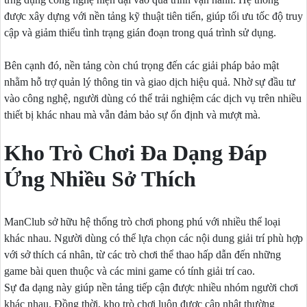
được xây dựng với nền tảng kỹ thuật tiên tiến, giúp tối ưu tốc độ truy
cập và giảm thiểu tình trạng gián đoạn trong quá trình sử dụng.
Bên cạnh đó, nền tảng còn chú trọng đến các giải pháp bảo mật
nhằm hỗ trợ quản lý thông tin và giao dịch hiệu quả. Nhờ sự đầu tư
vào công nghệ, người dùng có thể trải nghiệm các dịch vụ trên nhiều
thiết bị khác nhau mà vẫn đảm bảo sự ổn định và mượt mà.
Kho Trò Chơi Đa Dạng Đáp
Ứng Nhiều Sở Thích
ManClub sở hữu hệ thống trò chơi phong phú với nhiều thể loại
khác nhau. Người dùng có thể lựa chọn các nội dung giải trí phù hợp
với sở thích cá nhân, từ các trò chơi thể thao hấp dẫn đến những
game bài quen thuộc và các mini game có tính giải trí cao.
Sự đa dạng này giúp nền tảng tiếp cận được nhiều nhóm người chơi
khác nhau. Đồng thời, kho trò chơi luôn được cập nhật thường