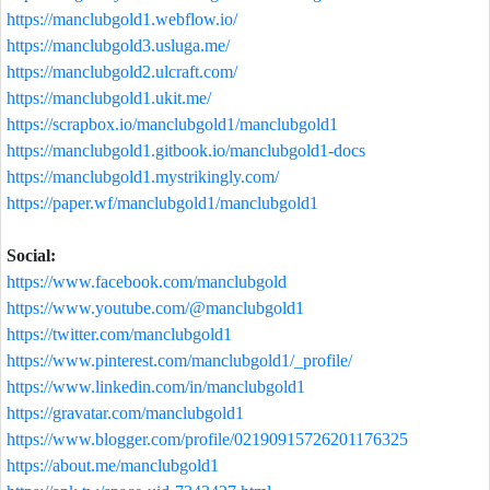
https://manclubgold1.webflow.io/
https://manclubgold3.usluga.me/
https://manclubgold2.ulcraft.com/
https://manclubgold1.ukit.me/
https://scrapbox.io/manclubgold1/manclubgold1
https://manclubgold1.gitbook.io/manclubgold1-docs
https://manclubgold1.mystrikingly.com/
https://paper.wf/manclubgold1/manclubgold1
Social:
https://www.facebook.com/manclubgold
https://www.youtube.com/@manclubgold1
https://twitter.com/manclubgold1
https://www.pinterest.com/manclubgold1/_profile/
https://www.linkedin.com/in/manclubgold1
https://gravatar.com/manclubgold1
https://www.blogger.com/profile/02190915726201176325
https://about.me/manclubgold1