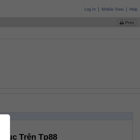
|
|
Log In
Mobile View
Help
Print
 Tục Trên Tp88