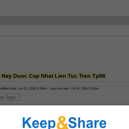
Nay Duoc Cap Nhat Lien Tuc Tren Tp88
ified date: Jun 23, 2026 9:36am Last visit date: Jul 30, 2026 9:02pm
ew Topic
uchia Hôm Nay Được Cập Nhật Liên