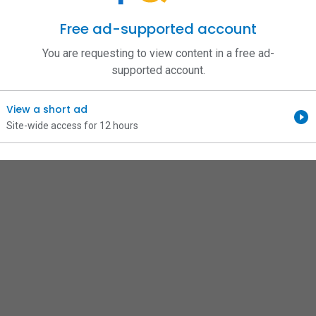
trực tuyến sôi động hiện nay, xổ số Campuchia hôm nay đang nổi lên như một 
Free ad-supported account
 nhanh chóng và cơ hội trúng thưởng hấp dẫn. Việc cập nhật kết quả một cách 
hu cầu đó, 
tp88 nổ hũ
 đã xây dựng một hệ thống chuyên biệt, đảm bảo mang
You are requesting to view content in a free ad-
 bạn không bỏ lỡ bất kỳ cơ hội nào. Sự khác biệt của 
https://ttp88.io/
 không c
 kiểm duyệt kỹ lưỡng, mang đến sự an tâm tuyệt đối cho người dùng. Với gia
supported account.
nên đơn giản hơn bao giờ hết, biến nơi đây thành điểm đến lý tưởng cho nh
uchia Hôm Nay Được Cập Nhật Liên Tục Trên Tp88
View a short ad
Site-wide access for 12 hours