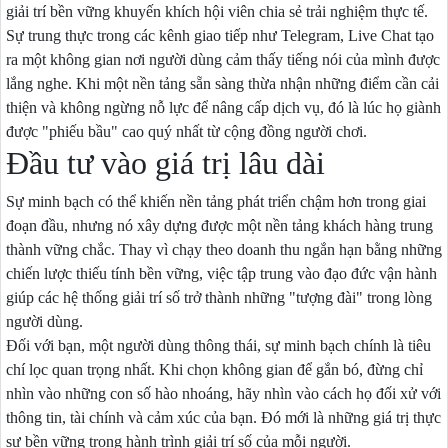
giải trí bền vững khuyến khích hội viên chia sẻ trải nghiệm thực tế.
Sự trung thực trong các kênh giao tiếp như Telegram, Live Chat tạo
ra một không gian nơi người dùng cảm thấy tiếng nói của mình được
lắng nghe. Khi một nền tảng sẵn sàng thừa nhận những điểm cần cải
thiện và không ngừng nỗ lực để nâng cấp dịch vụ, đó là lúc họ giành
được "phiếu bầu" cao quý nhất từ cộng đồng người chơi.
Đầu tư vào giá trị lâu dài
Sự minh bạch có thể khiến nền tảng phát triển chậm hơn trong giai
đoạn đầu, nhưng nó xây dựng được một nền tảng khách hàng trung
thành vững chắc. Thay vì chạy theo doanh thu ngắn hạn bằng những
chiến lược thiếu tính bền vững, việc tập trung vào đạo đức vận hành
giúp các hệ thống giải trí số trở thành những "tượng đài" trong lòng
người dùng.
Đối với bạn, một người dùng thông thái, sự minh bạch chính là tiêu
chí lọc quan trọng nhất. Khi chọn không gian để gắn bó, đừng chỉ
nhìn vào những con số hào nhoáng, hãy nhìn vào cách họ đối xử với
thông tin, tài chính và cảm xúc của bạn. Đó mới là những giá trị thực
sự bền vững trong hành trình giải trí số của mỗi người.