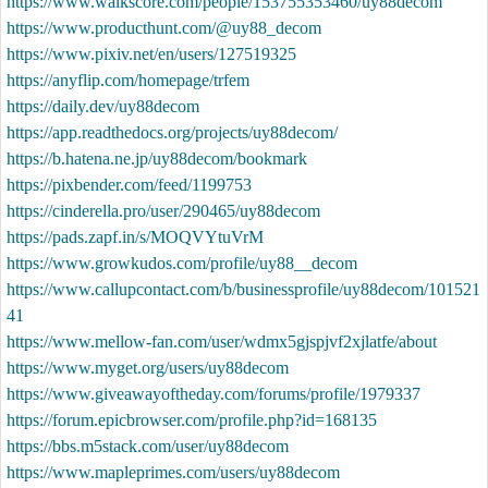
https://www.walkscore.com/people/153755353460/uy88decom
https://www.producthunt.com/@uy88_decom
https://www.pixiv.net/en/users/127519325
https://anyflip.com/homepage/trfem
https://daily.dev/uy88decom
https://app.readthedocs.org/projects/uy88decom/
https://b.hatena.ne.jp/uy88decom/bookmark
https://pixbender.com/feed/1199753
https://cinderella.pro/user/290465/uy88decom
https://pads.zapf.in/s/MOQVYtuVrM
https://www.growkudos.com/profile/uy88__decom
https://www.callupcontact.com/b/businessprofile/uy88decom/101521
41
https://www.mellow-fan.com/user/wdmx5gjspjvf2xjlatfe/about
https://www.myget.org/users/uy88decom
https://www.giveawayoftheday.com/forums/profile/1979337
https://forum.epicbrowser.com/profile.php?id=168135
https://bbs.m5stack.com/user/uy88decom
https://www.mapleprimes.com/users/uy88decom