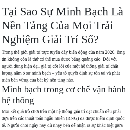
Tại Sao Sự Minh Bạch Là
Nền Tảng Của Mọi Trải
Nghiệm Giải Trí Số?
Trong thế giới giải trí trực tuyến đầy biến động của năm 2026, lòng
tin không còn là thứ có thể mua được bằng quảng cáo. Đối với
người dùng hiện đại, giá trị cốt lõi của một hệ thống giải trí chất
lượng nằm ở sự minh bạch – yếu tố quyết định sự tồn tại và phát
triển bền vững của bất kỳ nền tảng nào.
Minh bạch trong cơ chế vận hành
hệ thống
Mọi kết quả trò chơi trên một hệ thống giải trí đạt chuẩn đều phải
dựa trên các thuật toán ngẫu nhiên (RNG) đã được kiểm định quốc
tế. Người chơi ngày nay đủ nhạy bén để nhận ra sự khác biệt giữa