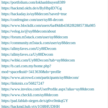
https://portfolium.com/lokhanhhuyen8389
https://hackmd.okfn.de/s/ByHbpID7Gg
https://hackaday.io/uy88decom?saved=true
https://confengine.com/user/uy88-decom
https://www.blockdit.com/users/6a49ddb4382f82885738a985
https://velog.io/@uy88decom/about
https://forum.m5stack.com/user/uy88decom
https://community.m5stack.com/user/uy88decom
https://allmyfaves.com/Uy88Decom
https://allmyfaves.ca/Uy88Decom
https://wibki.com/Uy88Decom?tab=uy88decom
https://b.cari.com.my/home.php?
mod=space&uid=3413630&do=profile
https://www.aicrowd.com/participants/uy88decom/
https://linkmix.co/56827247
https://www.invelos.com/UserProfile.aspx?alias=uy88decom
https://www.checkli.com/uy88decom
https://pad.fablab-siegen.de/s/g6vc0mkqGY
https://hackmd.hub.yt/s/1Ol8HUDHH