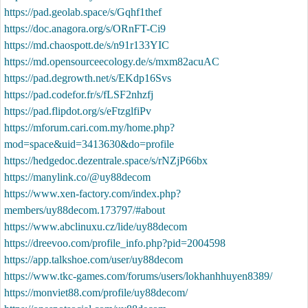
https://pad.geolab.space/s/Gqhf1thef
https://doc.anagora.org/s/ORnFT-Ci9
https://md.chaospott.de/s/n91r133YIC
https://md.opensourceecology.de/s/mxm82acuAC
https://pad.degrowth.net/s/EKdp16Svs
https://pad.codefor.fr/s/fLSF2nhzfj
https://pad.flipdot.org/s/eFtzglfiPv
https://mforum.cari.com.my/home.php?
mod=space&uid=3413630&do=profile
https://hedgedoc.dezentrale.space/s/rNZjP66bx
https://manylink.co/@uy88decom
https://www.xen-factory.com/index.php?
members/uy88decom.173797/#about
https://www.abclinuxu.cz/lide/uy88decom
https://dreevoo.com/profile_info.php?pid=2004598
https://app.talkshoe.com/user/uy88decom
https://www.tkc-games.com/forums/users/lokhanhhuyen8389/
https://monviet88.com/profile/uy88decom/