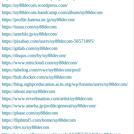
https://uy88decom.wordpress.com/
https://uy88decom.bandcamp.com/album/uy88decom
https://profile.hatena.ne.jp/uy88decom/
https://issuu.com/uy88decom
https://ameblo.jp/uy88decom/
https://pixabay.com/users/uy88decom-56571895/
https://gitlab.com/uy88decom
https://disqus.com/by/uy88decom/
https://www.mixcloud.com/uy88decom/
https://tabelog.com/rvwr/uy88decom/prof/
https://hub.docker.com/u/uy88decom
https://blog.sighpceducation.acm.org/wp/forums/users/uy88decom/
https://about.me/uy88decom
https://www.reverbnation.com/artist/uy88decom
https://www.ameba.jp/profile/general/uy88decom/
https://pbase.com/uy88decom
https://fliphtml5.com/home/uy88decom
https://dev.to/uy88decom