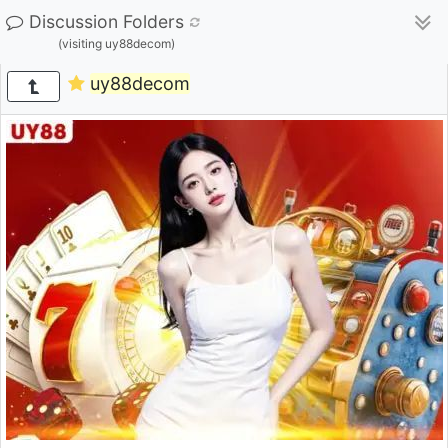
Discussion Folders
(visiting uy88decom)
uy88decom