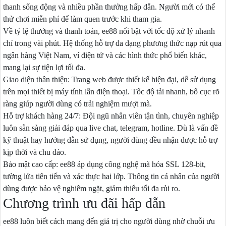
thanh sống động và nhiều phần thưởng hấp dẫn. Người mới có thể
thử chơi miễn phí để làm quen trước khi tham gia.
Về tỷ lệ thưởng và thanh toán, ee88 nổi bật với tốc độ xử lý nhanh
chỉ trong vài phút. Hệ thống hỗ trợ đa dạng phương thức nạp rút qua
ngân hàng Việt Nam, ví điện tử và các hình thức phổ biến khác,
mang lại sự tiện lợi tối đa.
Giao diện thân thiện: Trang web được thiết kế hiện đại, dễ sử dụng
trên mọi thiết bị máy tính lẫn điện thoại. Tốc độ tải nhanh, bố cục rõ
ràng giúp người dùng có trải nghiệm mượt mà.
Hỗ trợ khách hàng 24/7: Đội ngũ nhân viên tận tình, chuyên nghiệp
luôn sẵn sàng giải đáp qua live chat, telegram, hotline. Dù là vấn đề
kỹ thuật hay hướng dẫn sử dụng, người dùng đều nhận được hỗ trợ
kịp thời và chu đáo.
Bảo mật cao cấp: ee88 áp dụng công nghệ mã hóa SSL 128-bit,
tường lửa tiên tiến và xác thực hai lớp. Thông tin cá nhân của người
dùng được bảo vệ nghiêm ngặt, giảm thiểu tối đa rủi ro.
Chương trình ưu đãi hấp dẫn
ee88 luôn biết cách mang đến giá trị cho người dùng nhờ chuỗi ưu