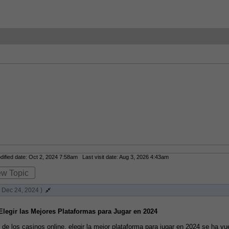
fied date: Oct 2, 2024 7:58am Last visit date: Aug 3, 2026 4:43am
ew Topic
y Dec 24, 2024 )
legir las Mejores Plataformas para Jugar en 2024
 de los casinos online, elegir la mejor plataforma para jugar en 2024 se ha v