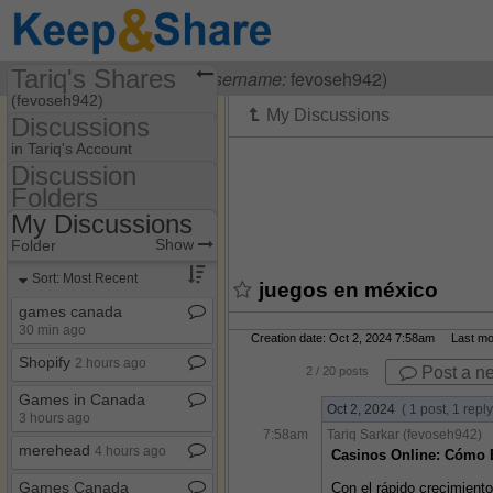
Tariq's Shares
Visiting
Tariq Sarkar
(
username:
fevoseh942)
(fevoseh942)
Discussions
Share Page
in Tariq's Account
Discussion
Files
Folders
Discussion Folders
Discussions
My Discussions
Show
Folder Set
Show
Folder
My Discussions
Sort: Most Recent
juegos en méxico
games canada
30 min ago
Creation date: Oct 2, 2024 7:58am Last modi
Shopify
2 hours ago
Post a n
2
/ 20 posts
Games in Canada
Oct 2, 2024
( 1 post, 1 repl
3 hours ago
7:58am
Tariq Sarkar (fevoseh942)
merehead
4 hours ago
Casinos Online: Cómo E
Games Canada
Con el rápido crecimiento