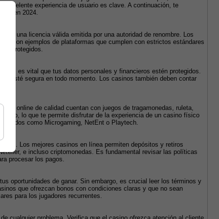
a excelente experiencia de usuario es clave. A continuación, te 
nline en 2024.
enga una licencia válida emitida por una autoridad de renombre. Los 
ion son ejemplos de plataformas que cumplen con estrictos estándares 
stén protegidos.
nline, es vital que tus datos personales y financieros estén protegidos. 
ción esté segura en todo momento. Los casinos también deben contar 
inos online de calidad cuentan con juegos de tragamonedas, ruleta, 
vo, lo que te permite disfrutar de la experiencia de un casino físico 
reconocidos como Microgaming, NetEnt o Playtech.
tes. Los mejores casinos en línea permiten depósitos y retiros 
teller, e incluso criptomonedas. Es fundamental revisar las políticas 
ara procesar los pagos.
s oportunidades de ganar. Sin embargo, es crucial leer los términos y 
asinos que ofrezcan bonos con condiciones claras y que no sean 
ares para los jugadores recurrentes.
e cualquier problema. Verifica que el casino ofrezca atención al cliente 