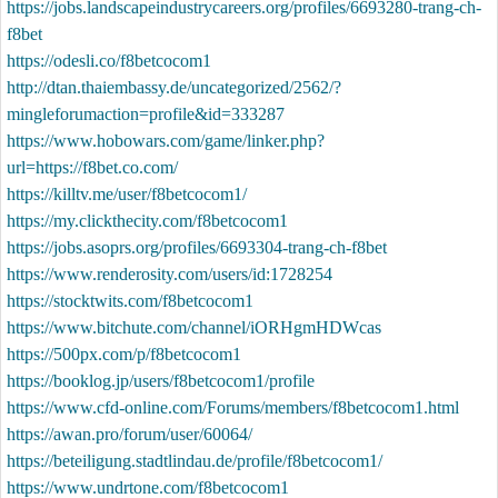
https://jobs.landscapeindustrycareers.org/profiles/6693280-trang-ch-
f8bet
https://odesli.co/f8betcocom1
http://dtan.thaiembassy.de/uncategorized/2562/?
mingleforumaction=profile&id=333287
https://www.hobowars.com/game/linker.php?
url=https://f8bet.co.com/
https://killtv.me/user/f8betcocom1/
https://my.clickthecity.com/f8betcocom1
https://jobs.asoprs.org/profiles/6693304-trang-ch-f8bet
https://www.renderosity.com/users/id:1728254
https://stocktwits.com/f8betcocom1
https://www.bitchute.com/channel/iORHgmHDWcas
https://500px.com/p/f8betcocom1
https://booklog.jp/users/f8betcocom1/profile
https://www.cfd-online.com/Forums/members/f8betcocom1.html
https://awan.pro/forum/user/60064/
https://beteiligung.stadtlindau.de/profile/f8betcocom1/
https://www.undrtone.com/f8betcocom1