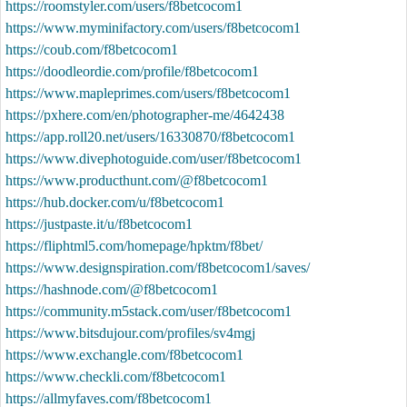
https://roomstyler.com/users/f8betcocom1
https://www.myminifactory.com/users/f8betcocom1
https://coub.com/f8betcocom1
https://doodleordie.com/profile/f8betcocom1
https://www.mapleprimes.com/users/f8betcocom1
https://pxhere.com/en/photographer-me/4642438
https://app.roll20.net/users/16330870/f8betcocom1
https://www.divephotoguide.com/user/f8betcocom1
https://www.producthunt.com/@f8betcocom1
https://hub.docker.com/u/f8betcocom1
https://justpaste.it/u/f8betcocom1
https://fliphtml5.com/homepage/hpktm/f8bet/
https://www.designspiration.com/f8betcocom1/saves/
https://hashnode.com/@f8betcocom1
https://community.m5stack.com/user/f8betcocom1
https://www.bitsdujour.com/profiles/sv4mgj
https://www.exchangle.com/f8betcocom1
https://www.checkli.com/f8betcocom1
https://allmyfaves.com/f8betcocom1