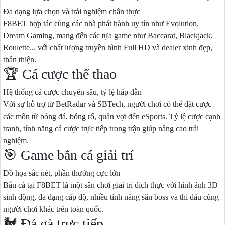
Đa dạng lựa chọn và trải nghiệm chân thực
F8BET hợp tác cùng các nhà phát hành uy tín như Evolution,
Dream Gaming, mang đến các tựa game như Baccarat, Blackjack,
Roulette... với chất lượng truyền hình Full HD và dealer xinh đẹp,
thân thiện.
🏆 Cá cược thể thao
Hệ thống cá cược chuyên sâu, tỷ lệ hấp dẫn
Với sự hỗ trợ từ BetRadar và SBTech, người chơi có thể đặt cược
các môn từ bóng đá, bóng rổ, quần vợt đến eSports. Tỷ lệ cược cạnh
tranh, tính năng cá cược trực tiếp trong trận giúp nâng cao trải
nghiệm.
🎯 Game bắn cá giải trí
Đồ họa sắc nét, phần thưởng cực lớn
Bắn cá tại F8BET là một sân chơi giải trí đích thực với hình ảnh 3D
sinh động, đa dạng cấp độ, nhiều tính năng săn boss và thi đấu cùng
người chơi khác trên toàn quốc.
🐓 Đá gà trực tiếp