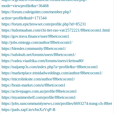
mode=viewprofile&u=36468
https://forum.codeigniter.com/member.php?
action=profile&uid=171544
https://forum.epicbrowser.com/profile.php?id=85231
https://tudomuaban.com/chi-tiet-rao-vat/2572221/f8betcocom1.html
https://gov.trava.finance/user/f8betcocom1
http://jobs.emiogp.com/author/f8betcocom1/
https://blender.community/f8betcocom1/
https://sub4sub.net/forums/users/f8betcocom1/
https://vadea.viaafrika.com/forums/users/clerissa80/
https://naijamp3s.com/index.php?a=profile&u=f8betcocom1
https://marketplace.trinidadweddings.com/author/f8betcocom1/
https://microlinksite.com/author/f8betcocom1/
https://brain-market.com/u/f8betcocom1
https://activepages.com.au/profile/f8betcocom1
https://myanimeshelf.com/profile/f8betcocom1
https://jobs.suncommunitynews.com/profiles/6693274-trang-ch-f8bet
https://pads.zapf.in/s/bnXzVqP-B