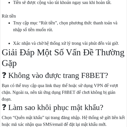
Tiền sẽ được cộng vào tài khoản ngay sau khi hoàn tất.
Rút tiền
Truy cập mục “Rút tiền”, chọn phương thức thanh toán và
nhập số tiền muốn rút.
Xác nhận và chờ hệ thống xử lý trong vài phút đến vài giờ.
Giải Đáp Một Số Vấn Đề Thường
Gặp
❓ Không vào được trang F8BET?
Bạn có thể truy cập qua link thay thế hoặc sử dụng VPN để vượt
chặn. Ngoài ra, nên tải ứng dụng F8BET để chơi không bị gián
đoạn.
❓ Làm sao khôi phục mật khẩu?
Chọn “Quên mật khẩu” tại trang đăng nhập. Hệ thống sẽ gửi liên kết
hoặc mã xác nhận qua SMS/email để đặt lại mật khẩu mới.