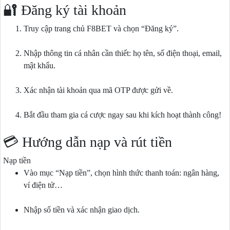
🔐 Đăng ký tài khoản
Truy cập trang chủ F8BET và chọn “Đăng ký”.
Nhập thông tin cá nhân cần thiết: họ tên, số điện thoại, email,
mật khẩu.
Xác nhận tài khoản qua mã OTP được gửi về.
Bắt đầu tham gia cá cược ngay sau khi kích hoạt thành công!
💳 Hướng dẫn nạp và rút tiền
Nạp tiền
Vào mục “Nạp tiền”, chọn hình thức thanh toán: ngân hàng,
ví điện tử…
Nhập số tiền và xác nhận giao dịch.