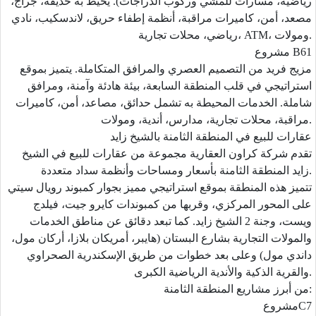
رياضية، مسارات للمشي وركوب الدراجات). يحيط به حديقة، جراج،
مصعد، أمن، كاميرات مراقبة، أنظمة إطفاء حريق، لاندسكيب، نادي
رياضي، محلات تجارية، ATM، ومولات.
مشروع B61
مزيج فريد من التصميم العصري والمرافق المتكاملة. يتميز بموقع
استراتيجي في قلب المنطقة السابعة، بيئة هادئة وآمنة، ومرافق
شاملة. الخدمات المحيطة به تشمل حدائق، مصاعد، أمن، كاميرات
مراقبة، محلات تجارية، مدارس، أندية، ومولات.
عقارات للبيع في المنطقة الثامنة بالشيخ زايد
تقدم شركة كراون العقارية مجموعة من عقارات للبيع في الشيخ
زايد المنطقة الثامنة بأسعار ومساحات وأنظمة سداد متعددة.
تتميز هذه المنطقة بموقع استراتيجي مميز بجوار كمبوند رويال سيتي
على المحور المركزي، وقربها من كمبوندات كايرو جيت، فيلدج
ويست، وجنة 2 الشيخ زايد. كما تبعد دقائق عن مناطق الخدمات
والمولات التجارية بشارع البستان (هايبر، أمريكان بلازا، أركان مول،
داندي مول) وعلى بعد خطوات من طريق الإسكندرية الصحراوي
والقرية الذكية والأندية الرياضية الكبرى.
من أبرز مشاريع المنطقة الثامنة:
مشروعC7