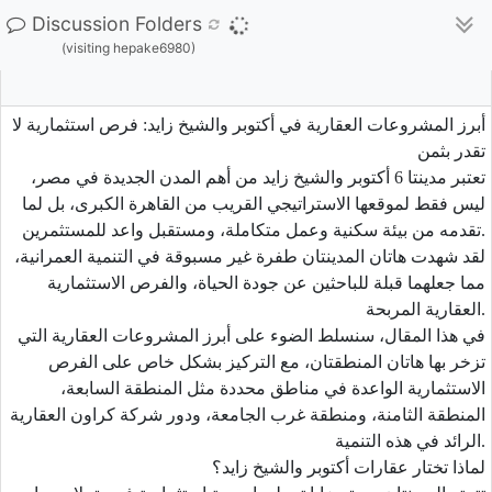
Discussion Folders
(visiting hepake6980)
أبرز المشروعات العقارية في أكتوبر والشيخ زايد: فرص استثمارية لا
تقدر بثمن
تعتبر مدينتا 6 أكتوبر والشيخ زايد من أهم المدن الجديدة في مصر،
ليس فقط لموقعها الاستراتيجي القريب من القاهرة الكبرى، بل لما
تقدمه من بيئة سكنية وعمل متكاملة، ومستقبل واعد للمستثمرين.
لقد شهدت هاتان المدينتان طفرة غير مسبوقة في التنمية العمرانية،
مما جعلهما قبلة للباحثين عن جودة الحياة، والفرص الاستثمارية
العقارية المربحة.
في هذا المقال، سنسلط الضوء على أبرز المشروعات العقارية التي
تزخر بها هاتان المنطقتان، مع التركيز بشكل خاص على الفرص
الاستثمارية الواعدة في مناطق محددة مثل المنطقة السابعة،
المنطقة الثامنة، ومنطقة غرب الجامعة، ودور شركة كراون العقارية
الرائد في هذه التنمية.
لماذا تختار عقارات أكتوبر والشيخ زايد؟