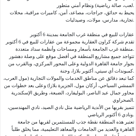
لعب، صالة رياضية) ونظام أمني متطور.
يحيط به حدائق، جراجات، مصاعد، أمن، كاميرات مراقبة، محلات
تجارية، مدارس، مولات، وصيدليات.
عقارات للبيع في منطقة غرب الجامعة بمدينة 6 أكتوبر
تقدم شركة كراون العقارية مجموعة من عقارات للبيع في 6 أكتوبر
منطقة غرب الجامعة بأسعار ومساحات وأنظمة سداد متعددة.
تتواجد جميع مشاريع المنطقة في أفضل موقع على وصلة دهشور
بجوار جامعة القاهرة الدولية وعلى المحور المركزي، وبالقرب من
كمبوندات أي سيتي، أكتوبر بلازا، وجنة.
كما تبعد دقائق عن مناطق الخدمات والمولات التجارية (مول العرب،
الممشي السياحي، أركان مول، الجزيرة بلازا) وعلى بعد خطوات من
محاور جمال عبد الناصر، البوليفارد، الضبعة، وطريق الإسكندرية
الصحراوي.
تتميز بقربها من الأندية الرياضية مثل نادي الصيد، نادي المهندسين،
ونادي 6 أكتوبر الرياضي.
تعتبر هذه المنطقة نقطة جذب للمستثمرين لقربها من جامعة
القاهرة والعديد من الجامعات والمعاهد التعليمية، مما يخلق طلباً