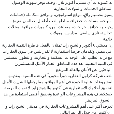
به كمبوندات أي سيتي، أكتوبر بلازا، وجنة. يوفر سهولة الوصول
لمناطق الخدمات والمولات التجارية.
يتميز بتصميم راقٍ، موقع استراتيجي، ومرافق متكاملة (حمامات
سباحة، مساحات خضراء، مناطق لعب أطفال، صالة رياضية).
يحيط به حدائق، جراجات، مصاعد، أمن، كاميرات مراقبة، محلات
تجارية، نادي رياضي، مدارس، ومولات.
خاتمة
إن مدينتي 6 أكتوبر والشيخ زايد تمثلان بالفعل قاطرة التنمية العقارية
في مصر، وتقدمان فرصاً استثمارية لا تقدر بثمن في سوق العقارات.
مع تزايد الطلب على الوحدات السكنية والتجارية، والتطور المستمر
في البنية التحتية، تعد هذه المناطق الخيار الأمثل للمستثمرين
الباحثين عن الأمان والعائد المرتفع.
تلعب شركة كراون العقارية دوراً محورياً في هذه التنمية، بتقديمها
لمشروعات عالية الجودة في أهم المواقع، مما يجعلها الشريك الأمثل
لتحقيق أحلامك الاستثمارية في أكتوبر والشيخ زايد. لا تفوت الفرصة
لاستكشاف هذه المشروعات الواعدة وتحقيق أقصى استفادة من هذا
السوق المزدهر.
تعرف أكثر على أهم المشروعات العقارية في مدينتي الشيخ زايد و
6أكتوبر من خلال الرابط التالي :