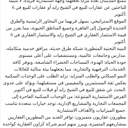
تتمتع المدينتان بعدة مزايا تجعلهما وجهة استثمارية فريدة، لا سيما
للباحثين عن عقارات للبيع في الشيخ زايد أو عقارات للبيع في 6
أكتوبر:
الموقع الاستراتيجي:
يسهل قربهما من المحاور الرئيسية والطرق
الجديدة الوصول إلى القاهرة وجميع المناطق الحيوية، مما يعزز من
قيمة الاستثمار العقاري في الشيخ زايد والاستثمار العقاري في 6
أكتوبر.
البنية التحتية المتطورة:
شبكة طرق حديثة، مرافق خدمية متكاملة،
مدارس وجامعات عالمية، ومستشفيات على أعلى مستوى.
جودة الحياة:
الهدوء، المساحات الخضراء الشاسعة، وتوفر كافة
الخدمات الترفيهية والتجارية، مما يجعلهما بيئة مثالية للعائلات.
النمو السكاني والطلب المتزايد:
تزايد الطلب على الوحدات السكنية
يعكس ثقة المستثمرين والمقيمين في مستقبلهما، ويؤكد على جدوى
البحث عن شقق للبيع في الشيخ زايد أو فيلات للبيع في أكتوبر.
الفرص الاستثمارية المتنوعة:
من الوحدات السكنية الفاخرة إلى
المجمعات التجارية والمشاريع الإدارية، توجد خيارات متعددة تناسب
جميع الميزانيات والأهداف الاستثمارية.
مطورون عقاريون متميزون:
توافر العديد من المطورين العقاريين
بمشاريعهم المتميزة، ويبرز منهم اسم شركة كراون العقارية كواحدة