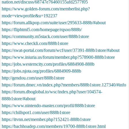
nation.net/discuss/68747e76460155afd2577f05
https://www.golden-forum.com/memberlist.php?
mode=viewprofile&u=192237
https://forum.allkpop.com/suite/user/295633-888b/#about
https://fliphtml5.com/homepage/rqsoo/888b/
https://community.m5stack.com/user/888b1store
https://www.checkli.com/888b1store
https://swat-portal.com/forum/wcf/user/37391-888b1store/#about
https://www.iniuria.us/forum/member.php?578900-888b1store
https://jobs.westerncity.com/profiles/6884908-888b
https://jobs.njota.org/profiles/6884909-888b
http://gendou.com/user/888b1store
https://forum.dmec.vn/index.php?members/888b1store.127340/#info
https://forum.dboglobal.to/wsc/index.php?user/104574-
888b1store/#about
https://www.nintendo-master.com/profil/888b1store
https://chillspot1.com/user/888b1store
https://itvnn.net/member.php?152421-888b1store
https://bachhoadep.com/members/19700-888b1store.html