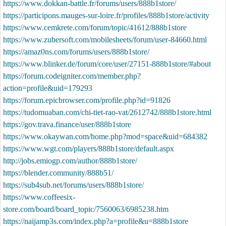
https://www.dokkan-battle.fr/forums/users/888b1store/
https://participons.mauges-sur-loire.fr/profiles/888b1store/activity
https://www.cemkrete.com/forum/topic/41612/888b1store
https://www.zubersoft.com/mobilesheets/forum/user-84660.html
https://amaz0ns.com/forums/users/888b1store/
https://www.blinker.de/forum/core/user/27151-888b1store/#about
https://forum.codeigniter.com/member.php?
action=profile&uid=179293
https://forum.epicbrowser.com/profile.php?id=91826
https://tudomuaban.com/chi-tiet-rao-vat/2612742/888b1store.html
https://gov.trava.finance/user/888b1store
https://www.okaywan.com/home.php?mod=space&uid=684382
https://www.wgt.com/players/888b1store/default.aspx
http://jobs.emiogp.com/author/888b1store/
https://blender.community/888b51/
https://sub4sub.net/forums/users/888b1store/
https://www.coffeesix-
store.com/board/board_topic/7560063/6985238.htm
https://naijamp3s.com/index.php?a=profile&u=888b1store