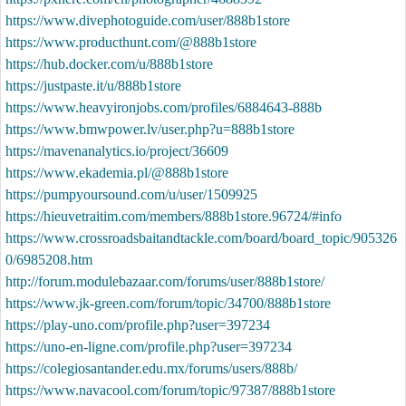
https://www.divephotoguide.com/user/888b1store
https://www.producthunt.com/@888b1store
https://hub.docker.com/u/888b1store
https://justpaste.it/u/888b1store
https://www.heavyironjobs.com/profiles/6884643-888b
https://www.bmwpower.lv/user.php?u=888b1store
https://mavenanalytics.io/project/36609
https://www.ekademia.pl/@888b1store
https://pumpyoursound.com/u/user/1509925
https://hieuvetraitim.com/members/888b1store.96724/#info
https://www.crossroadsbaitandtackle.com/board/board_topic/905326
0/6985208.htm
http://forum.modulebazaar.com/forums/user/888b1store/
https://www.jk-green.com/forum/topic/34700/888b1store
https://play-uno.com/profile.php?user=397234
https://uno-en-ligne.com/profile.php?user=397234
https://colegiosantander.edu.mx/forums/users/888b/
https://www.navacool.com/forum/topic/97387/888b1store