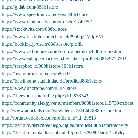
https://gitlab.com/888b1store
https://www.speedrun.com/users/888b1store
https://www.renderosity.com/users/id:1749757
https://stocktwits.com/888b1store
https://www.bitchute.com/channel/P9oOjjUVdpEM
https://booklog.jp/users/888b1store/profile
https://www.cfd-online.com/Forums/members/888b1store.html
https://www.callupcontact.com/b/businessprofile/888B/9723793
https://scrapbox.io/888b1store/888b1store
https://awan.pro/forum/user/68651/
https://beteiligung.stadtlindau.de/profile/888b1store/
https://www.undrtone.com/888b1store
https://dreevoo.com/profile.php?pid=833342
https://community.alexgyver.ru/members/888b1store.115730/#about
http://www.aunetads.com/view/item-2686666-888b1store.html
http://forum.vodobox.com/profile.php?id=29813
https://decidim.derechoaljuego.digital/profiles/888b1store/activity
https://decidim.pontault-combault.fr/profiles/888b1store/activity