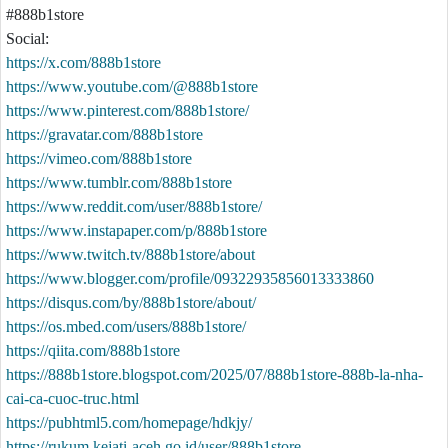
#888b1store
Social:
https://x.com/888b1store
https://www.youtube.com/@888b1store
https://www.pinterest.com/888b1store/
https://gravatar.com/888b1store
https://vimeo.com/888b1store
https://www.tumblr.com/888b1store
https://www.reddit.com/user/888b1store/
https://www.instapaper.com/p/888b1store
https://www.twitch.tv/888b1store/about
https://www.blogger.com/profile/09322935856013333860
https://disqus.com/by/888b1store/about/
https://os.mbed.com/users/888b1store/
https://qiita.com/888b1store
https://888b1store.blogspot.com/2025/07/888b1store-888b-la-nha-
cai-ca-cuoc-truc.html
https://pubhtml5.com/homepage/hdkjy/
https://rukum.kejati-aceh.go.id/user/888b1store