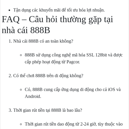
Tận dụng các khuyến mãi để tối ưu hóa lợi nhuận.
FAQ – Câu hỏi thường gặp tại
nhà cái 888B
Nhà cái 888B có an toàn không?
888B sử dụng công nghệ mã hóa SSL 128bit và được
cấp phép hoạt động từ Pagcor.
Có thể chơi 888B trên di động không?
Có, 888B cung cấp ứng dụng di động cho cả iOS và
Android.
Thời gian rút tiền tại 888B là bao lâu?
Thời gian rút tiền dao động từ 2-24 giờ, tùy thuộc vào