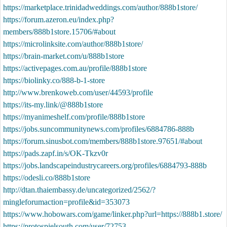
https://marketplace.trinidadweddings.com/author/888b1store/
https://forum.azeron.eu/index.php?
members/888b1store.15706/#about
https://microlinksite.com/author/888b1store/
https://brain-market.com/u/888b1store
https://activepages.com.au/profile/888b1store
https://biolinky.co/888-b-1-store
http://www.brenkoweb.com/user/44593/profile
https://its-my.link/@888b1store
https://myanimeshelf.com/profile/888b1store
https://jobs.suncommunitynews.com/profiles/6884786-888b
https://forum.sinusbot.com/members/888b1store.97651/#about
https://pads.zapf.in/s/OK-Tkzv0r
https://jobs.landscapeindustrycareers.org/profiles/6884793-888b
https://odesli.co/888b1store
http://dtan.thaiembassy.de/uncategorized/2562/?
mingleforumaction=profile&id=353073
https://www.hobowars.com/game/linker.php?url=https://888b1.store/
https://protospielsouth.com/user/72753