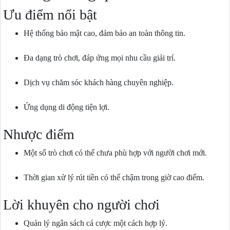
Ưu điểm nổi bật
Hệ thống bảo mật cao, đảm bảo an toàn thông tin.
Đa dạng trò chơi, đáp ứng mọi nhu cầu giải trí.
Dịch vụ chăm sóc khách hàng chuyên nghiệp.
Ứng dụng di động tiện lợi.
Nhược điểm
Một số trò chơi có thể chưa phù hợp với người chơi mới.
Thời gian xử lý rút tiền có thể chậm trong giờ cao điểm.
Lời khuyên cho người chơi
Quản lý ngân sách cá cược một cách hợp lý.