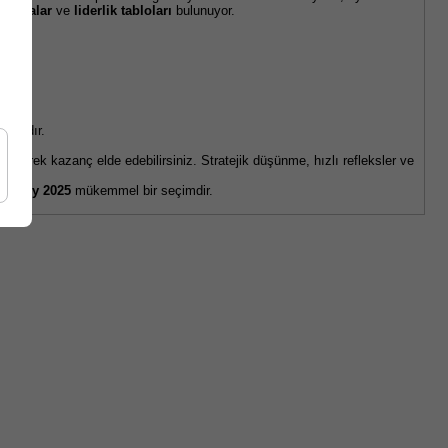
urnuvalar
 ve 
liderlik tabloları
 bulunuyor.
klardır.
tirerek kazanç elde edebilirsiniz. Stratejik düşünme, hızlı refleksler ve 
 Money 2025
 mükemmel bir seçimdir.