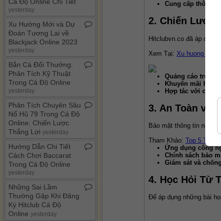
Cá Độ Online Chi Tiết
Cung cấp thông ti
yesterday
2. Chiến Lược 
Xu Hướng Mới và Dự
Đoán Tương Lai về
Hitclubvn.co đã áp dụng 
Blackjack Online 2023
yesterday
Xem Tại: 
Xu huong moi va
Bắn Cá Đổi Thưởng:
Phân Tích Kỹ Thuật
Quảng cáo trực tu
Trong Cá Độ Online
Khuyến mãi hấp d
Hợp tác với các đối
yesterday
Phân Tích Chuyên Sâu
3. An Toàn và 
Nổ Hũ 79 Trong Cá Độ
Online: Chiến Lược
Bảo mật thông tin người d
Thắng Lợi
yesterday
Tham Khảo: 
Top 5 Trang
Hướng Dẫn Chi Tiết
Ứng dụng công n
Chính sách bảo mậ
Cách Chơi Baccarat
Giám sát và chống
Trong Cá Độ Online
yesterday
4. Học Hỏi Từ 
Những Sai Lầm
Thường Gặp Khi Đăng
Để áp dụng những bài học
Ký Hitclub Cá Độ
Online
yesterday