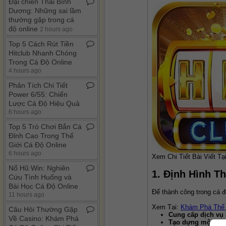
Đại chiến Thái Bình
Dương: Những sai lầm
thường gặp trong cá
độ online
2 hours ago
Top 5 Cách Rút Tiền
Hitclub Nhanh Chóng
Trong Cá Độ Online
4 hours ago
Phân Tích Chi Tiết
Power 6/55: Chiến
Lược Cá Độ Hiệu Quả
6 hours ago
Top 5 Trò Chơi Bắn Cá
Đỉnh Cao Trong Thế
Giới Cá Độ Online
6 hours ago
Xem Chi Tiết Bài Viết Tại
Nổ Hũ Win: Nghiên
1. Định Hình 
Cứu Tình Huống và
Bài Học Cá Độ Online
Để thành công trong cá đ
11 hours ago
Xem Tại: 
Khám Phá Thế G
Câu Hỏi Thường Gặp
Cung cấp dịch vụ 
Về Casino: Khám Phá
Tạo dựng một nền