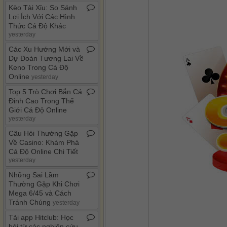
Kèo Tài Xỉu: So Sánh
Lợi Ích Với Các Hình
Thức Cá Độ Khác
yesterday
Các Xu Hướng Mới và
Dự Đoán Tương Lai Về
Keno Trong Cá Độ
Online
yesterday
Top 5 Trò Chơi Bắn Cá
Đỉnh Cao Trong Thế
Giới Cá Độ Online
yesterday
Câu Hỏi Thường Gặp
Về Casino: Khám Phá
Cá Độ Online Chi Tiết
yesterday
Những Sai Lầm
Thường Gặp Khi Chơi
Mega 6/45 và Cách
Tránh Chúng
yesterday
Tải app Hitclub: Học
hỏi từ các nghiên cứu