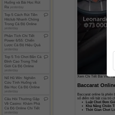
Huống và Bài Học Rút
Ra
yesterday
Top 5 Cách Rút Tiền
Hitclub Nhanh Chóng
Trong Cá Độ Online
yesterday
Phân Tích Chi Tiết
Power 6/55: Chiến
Lược Cá Độ Hiệu Quả
yesterday
Top 5 Trò Chơi Bắn Cá
Đỉnh Cao Trong Thế
Giới Cá Độ Online
yesterday
Xem Chi Tiết Bài Viết Tại
Nổ Hũ Win: Nghiên
Cứu Tình Huống và
Baccarat Onlin
Bài Học Cá Độ Online
yesterday
Baccarat online là phiên
số điểm nổi bật của trò c
Câu Hỏi Thường Gặp
Luật Chơi Đơn Gi
Về Casino: Khám Phá
Khả Năng Chiến T
Cá Độ Online Chi Tiết
Thời Gian Chơi Li
yesterday