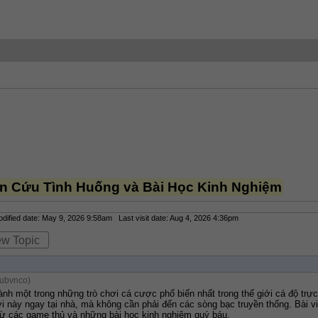
ên Cứu Tình Huống và Bài Học Kinh Nghiệm
ified date: May 9, 2026 9:58am Last visit date: Aug 4, 2026 4:36pm
ew Topic
ubvnco)
hành một trong những trò chơi cá cược phổ biến nhất trong thế giới cá độ tr
hơi này ngay tại nhà, mà không cần phải đến các sòng bạc truyền thống. Bài v
từ các game thủ và những bài học kinh nghiệm quý báu.