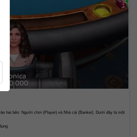
vào hai bên: Người chơi (Player) và Nhà cái (Banker). Dưới đây là một 
dụng.