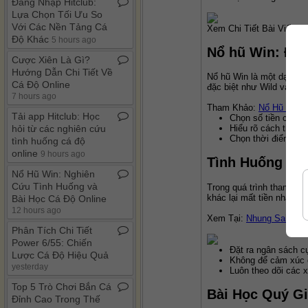
Đăng Nhập Hitclub:
Lựa Chọn Tối Ưu So
Với Các Nền Tảng Cá
Xem Chi Tiết Bài Viết Tạ
Độ Khác
5 hours ago
Nổ hũ Win: Địn
Cược Xiên Là Gì?
Hướng Dẫn Chi Tiết Về
Nổ hũ Win là một dạng tr
Cá Độ Online
đặc biệt như Wild và Sca
7 hours ago
Tham Khảo: 
Nổ Hũ Win 
Tải app Hitclub: Học
Chọn số tiền cược 
hỏi từ các nghiên cứu
Hiểu rõ cách thức h
Chọn thời điểm chơ
tình huống cá độ
online
9 hours ago
Tình Huống Th
Nổ Hũ Win: Nghiên
Cứu Tình Huống và
Trong quá trình tham gia
khác lại mất tiền nhanh c
Bài Học Cá Độ Online
12 hours ago
Xem Tại: 
Nhung Sai Lam
Phân Tích Chi Tiết
Power 6/55: Chiến
Đặt ra ngân sách cụ
Lược Cá Độ Hiệu Quả
Không để cảm xúc c
yesterday
Luôn theo dõi các 
Top 5 Trò Chơi Bắn Cá
Bài Học Quý G
Đỉnh Cao Trong Thế