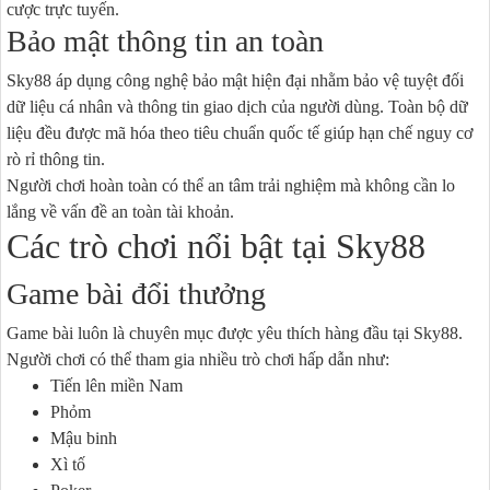
cược trực tuyến.
Bảo mật thông tin an toàn
Sky88 áp dụng công nghệ bảo mật hiện đại nhằm bảo vệ tuyệt đối
dữ liệu cá nhân và thông tin giao dịch của người dùng. Toàn bộ dữ
liệu đều được mã hóa theo tiêu chuẩn quốc tế giúp hạn chế nguy cơ
rò rỉ thông tin.
Người chơi hoàn toàn có thể an tâm trải nghiệm mà không cần lo
lắng về vấn đề an toàn tài khoản.
Các trò chơi nổi bật tại Sky88
Game bài đổi thưởng
Game bài luôn là chuyên mục được yêu thích hàng đầu tại Sky88.
Người chơi có thể tham gia nhiều trò chơi hấp dẫn như:
Tiến lên miền Nam
Phỏm
Mậu binh
Xì tố