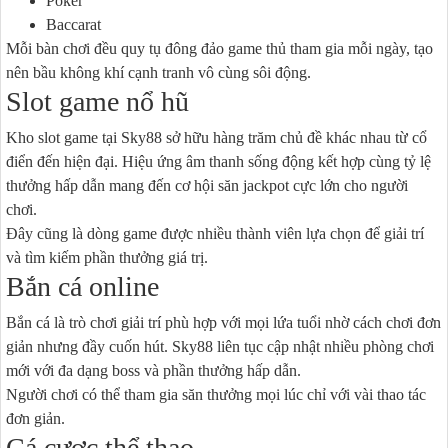
Poker
Baccarat
Mỗi bàn chơi đều quy tụ đông đảo game thủ tham gia mỗi ngày, tạo
nên bầu không khí cạnh tranh vô cùng sôi động.
Slot game nổ hũ
Kho slot game tại Sky88 sở hữu hàng trăm chủ đề khác nhau từ cổ
điển đến hiện đại. Hiệu ứng âm thanh sống động kết hợp cùng tỷ lệ
thưởng hấp dẫn mang đến cơ hội săn jackpot cực lớn cho người
chơi.
Đây cũng là dòng game được nhiều thành viên lựa chọn để giải trí
và tìm kiếm phần thưởng giá trị.
Bắn cá online
Bắn cá là trò chơi giải trí phù hợp với mọi lứa tuổi nhờ cách chơi đơn
giản nhưng đầy cuốn hút. Sky88 liên tục cập nhật nhiều phòng chơi
mới với đa dạng boss và phần thưởng hấp dẫn.
Người chơi có thể tham gia săn thưởng mọi lúc chỉ với vài thao tác
đơn giản.
Cá cược thể thao