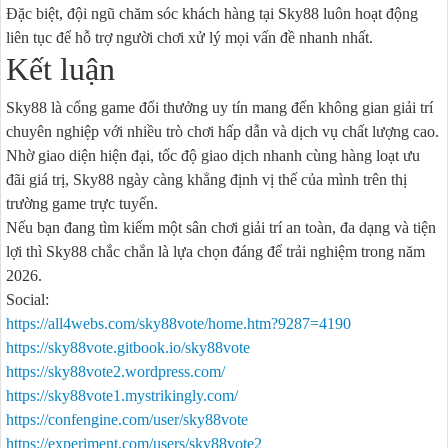
Đặc biệt, đội ngũ chăm sóc khách hàng tại Sky88 luôn hoạt động
liên tục để hỗ trợ người chơi xử lý mọi vấn đề nhanh nhất.
Kết luận
Sky88 là cổng game đổi thưởng uy tín mang đến không gian giải trí
chuyên nghiệp với nhiều trò chơi hấp dẫn và dịch vụ chất lượng cao.
Nhờ giao diện hiện đại, tốc độ giao dịch nhanh cùng hàng loạt ưu
đãi giá trị, Sky88 ngày càng khẳng định vị thế của mình trên thị
trường game trực tuyến.
Nếu bạn đang tìm kiếm một sân chơi giải trí an toàn, đa dạng và tiện
lợi thì Sky88 chắc chắn là lựa chọn đáng để trải nghiệm trong năm
2026.
Social:
https://all4webs.com/sky88vote/home.htm?9287=4190
https://sky88vote.gitbook.io/sky88vote
https://sky88vote2.wordpress.com/
https://sky88vote1.mystrikingly.com/
https://confengine.com/user/sky88vote
https://experiment.com/users/sky88vote2