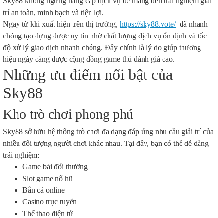
Sky88 không ngừng nâng cấp dịch vụ để mang đến trải nghiệm giải
trí an toàn, minh bạch và tiện lợi.
Ngay từ khi xuất hiện trên thị trường,
https://sky88.vote/
đã nhanh
chóng tạo dựng được uy tín nhờ chất lượng dịch vụ ổn định và tốc
độ xử lý giao dịch nhanh chóng. Đây chính là lý do giúp thương
hiệu ngày càng được cộng đồng game thủ đánh giá cao.
Những ưu điểm nổi bật của
Sky88
Kho trò chơi phong phú
Sky88 sở hữu hệ thống trò chơi đa dạng đáp ứng nhu cầu giải trí của
nhiều đối tượng người chơi khác nhau. Tại đây, bạn có thể dễ dàng
trải nghiệm:
Game bài đổi thưởng
Slot game nổ hũ
Bắn cá online
Casino trực tuyến
Thể thao điện tử