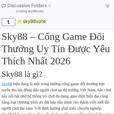
Discussion Folders
(visiting sky88vote)
sky88vote
Sky88 – Cổng Game Đổi
Thưởng Uy Tín Được Yêu
Thích Nhất 2026
Sky88 là gì?
Sky88
hiện đang là một trong những cổng game đổi thưởng trực
tuyến thu hút đông đảo người chơi tại thị trường Việt Nam. Sân chơi
này nổi bật nhờ hệ thống trò chơi đa dạng, giao diện hiện đại cùng
hàng loạt chương trình ưu đãi hấp dẫn dành cho thành viên mới lẫn
người chơi lâu năm. Với định hướng phát triển chuyên nghiệp,