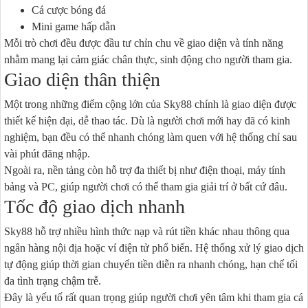
Cá cược bóng đá
Mini game hấp dẫn
Mỗi trò chơi đều được đầu tư chỉn chu về giao diện và tính năng
nhằm mang lại cảm giác chân thực, sinh động cho người tham gia.
Giao diện thân thiện
Một trong những điểm cộng lớn của Sky88 chính là giao diện được
thiết kế hiện đại, dễ thao tác. Dù là người chơi mới hay đã có kinh
nghiệm, bạn đều có thể nhanh chóng làm quen với hệ thống chỉ sau
vài phút đăng nhập.
Ngoài ra, nền tảng còn hỗ trợ đa thiết bị như điện thoại, máy tính
bảng và PC, giúp người chơi có thể tham gia giải trí ở bất cứ đâu.
Tốc độ giao dịch nhanh
Sky88 hỗ trợ nhiều hình thức nạp và rút tiền khác nhau thông qua
ngân hàng nội địa hoặc ví điện tử phổ biến. Hệ thống xử lý giao dịch
tự động giúp thời gian chuyển tiền diễn ra nhanh chóng, hạn chế tối
đa tình trạng chậm trễ.
Đây là yếu tố rất quan trọng giúp người chơi yên tâm khi tham gia cá