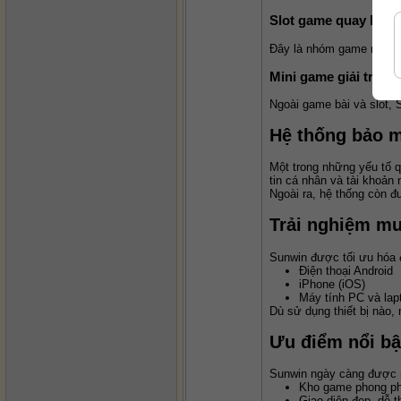
Slot game quay hũ
Đây là nhóm game mang t
Mini game giải trí
Ngoài game bài và slot, 
Hệ thống bảo m
Một trong những yếu tố q
tin cá nhân và tài khoản
Ngoài ra, hệ thống còn đ
Trải nghiệm mư
Sunwin được tối ưu hóa đ
Điện thoại Android
iPhone (iOS)
Máy tính PC và lap
Dù sử dụng thiết bị nào,
Ưu điểm nổi bậ
Sunwin ngày càng được 
Kho game phong phú
Giao diện đẹp, dễ t