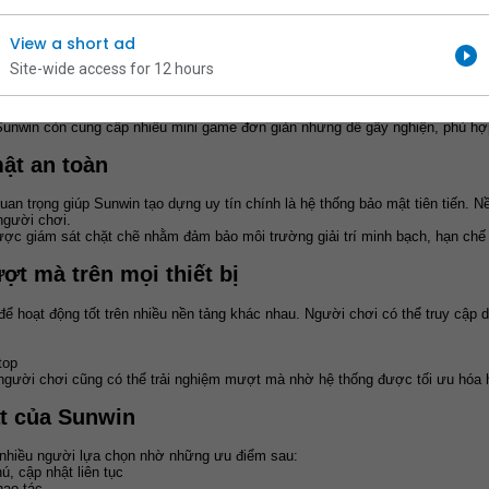
View a short ad
ính giải trí cao với cơ chế quay thưởng hấp dẫn. Các vòng quay may mắn tạ
Site-wide access for 12 hours
Sunwin còn cung cấp nhiều mini game đơn giản nhưng dễ gây nghiện, phù hợp đ
ật an toàn
uan trọng giúp Sunwin tạo dựng uy tín chính là hệ thống bảo mật tiên tiến. N
 người chơi.
ược giám sát chặt chẽ nhằm đảm bảo môi trường giải trí minh bạch, hạn chế tối
ợt mà trên mọi thiết bị
ể hoạt động tốt trên nhiều nền tảng khác nhau. Người chơi có thể truy cập 
top
 người chơi cũng có thể trải nghiệm mượt mà nhờ hệ thống được tối ưu hóa 
t của Sunwin
nhiều người lựa chọn nhờ những ưu điểm sau:
, cập nhật liên tục
hao tác