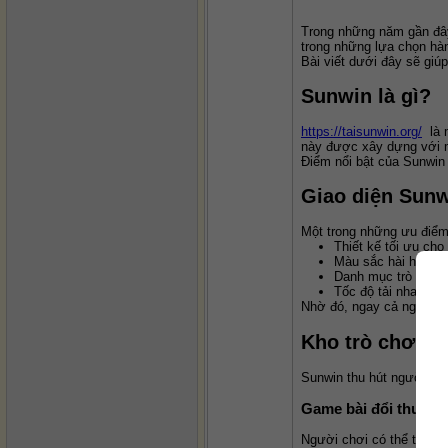
Trong những năm gần đây,
trong những lựa chọn hàn
Bài viết dưới đây sẽ giú
Sunwin là gì?
https://taisunwin.org/
  là
này được xây dựng với mụ
Điểm nổi bật của Sunwin 
Giao diện Sunw
Một trong những ưu điểm 
Thiết kế tối ưu cho
Màu sắc hài hòa, d
Danh mục trò chơi
Tốc độ tải nhanh, k
Nhờ đó, ngay cả người m
Kho trò chơi đ
Sunwin thu hút người chơ
Game bài đổi thưởn
Người chơi có thể tham g