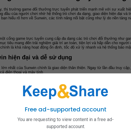
 thị trường game đổi thưởng trực tuyến phát triển mạnh mẽ với sự xuất hiện 
g đầu của người chơi nhờ hệ thống trò chơi đa dạng, giao diện hiện đại và t
p bạn hiểu rõ hơn về Sunwin, các tính năng nổi bật cũng như lý do nền tảng 
 một cổng game trực tuyến cung cấp đa dạng các trò chơi đổi thưởng như game
c tiêu mang đến trải nghiệm giải trí an toàn, tiện lợi và hấp dẫn cho người
chính là khả năng hoạt động ổn định, tốc độ xử lý nhanh và hệ thống bảo mật 
in hiện đại và dễ sử dụng
lớn nhất của Sunwin chính là giao diện thân thiện. Ngay từ lần đầu truy cập
 cả điện thoại và máy tính
ễ nhìn
 được sắp xếp khoa học
hông giật lag
ới cũng có thể nhanh chóng làm quen và tham gia trải nghiệm mà không gặp
a dạng tại Sunwin
Free ad-supported account
i bởi hệ thống game phong phú, phù hợp với nhiều sở thích khác nhau. Một 
You are requesting to view content in a free ad-
g
supported account.
ia các trò chơi quen thuộc như tiến lên, poker, baccarat, mậu binh… Mỗi trò c