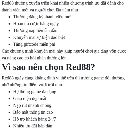
Red88 thường xuyên triển khai nhiều chương trình ưu đãi dành cho
thành viên mới và người chơi lâu năm như:
Thưởng đăng ký thành viên mới
Hoàn trả cược hàng ngày
Thưởng nạp tiền lần đầu
Khuyến mãi sự kiện đặc biệt
Tặng giftcode miễn phí
Các chương trình khuyến mãi này giúp người chơi gia tăng vốn cược
và nâng cao cơ hội nhận thưởng lớn.
Vì sao nên chọn Red88?
Red88 ngày càng khẳng định vị thế trên thị trường game đổi thưởng
nhờ những ưu điểm vượt trội như:
Hệ thống game đa dạng
Giao diện đẹp mắt
Nạp rút nhanh chóng
Bảo mật thông tin cao
Hỗ trợ khách hàng 24/7
Nhiều ưu đãi hấp dẫn