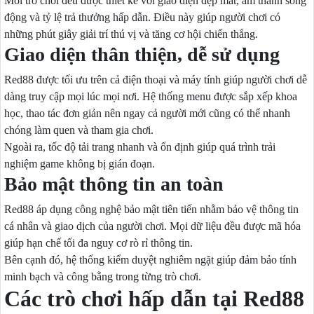
Mỗi trò chơi đều được thiết kế với giao diện đẹp mắt, âm thanh sống
động và tỷ lệ trả thưởng hấp dẫn. Điều này giúp người chơi có
những phút giây giải trí thú vị và tăng cơ hội chiến thắng.
Giao diện thân thiện, dễ sử dụng
Red88 được tối ưu trên cả điện thoại và máy tính giúp người chơi dễ
dàng truy cập mọi lúc mọi nơi. Hệ thống menu được sắp xếp khoa
học, thao tác đơn giản nên ngay cả người mới cũng có thể nhanh
chóng làm quen và tham gia chơi.
Ngoài ra, tốc độ tải trang nhanh và ổn định giúp quá trình trải
nghiệm game không bị gián đoạn.
Bảo mật thông tin an toàn
Red88 áp dụng công nghệ bảo mật tiên tiến nhằm bảo vệ thông tin
cá nhân và giao dịch của người chơi. Mọi dữ liệu đều được mã hóa
giúp hạn chế tối đa nguy cơ rò rỉ thông tin.
Bên cạnh đó, hệ thống kiểm duyệt nghiêm ngặt giúp đảm bảo tính
minh bạch và công bằng trong từng trò chơi.
Các trò chơi hấp dẫn tại Red88