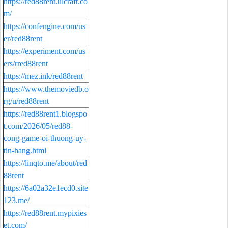
https://red88rent.ulcraft.co
m/
https://confengine.com/us
er/red88rent
https://experiment.com/us
ers/rred88rent
https://mez.ink/red88rent
https://www.themoviedb.o
rg/u/red88rent
https://red88rent1.blogspo
t.com/2026/05/red88-
cong-game-oi-thuong-uy-
tin-hang.html
https://linqto.me/about/red
88rent
https://6a02a32e1ecd0.site
123.me/
https://red88rent.mypixies
et.com/