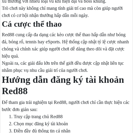
xu thưởng với nhiều loại vũ khí hiện đại và boss khủng.
Trò chơi này không chỉ mang tính giải trí cao mà còn giúp người
chơi có cơ hội nhận thưởng hấp dẫn mỗi ngày.
Cá cược thể thao
Red88 cung cấp đa dạng các kèo cược thể thao hấp dẫn như bóng
đá, bóng rổ, tennis hay eSports. Hệ thống cập nhật tỷ lệ cược nhanh
chóng và chính xác giúp người chơi dễ dàng theo dõi và đặt cược
hiệu quả.
Ngoài ra, các giải đấu lớn trên thế giới đều được cập nhật liên tục
nhằm phục vụ nhu cầu giải trí của người chơi.
Hướng dẫn đăng ký tài khoản
Red88
Để tham gia trải nghiệm tại Red88, người chơi chỉ cần thực hiện các
bước đơn giản sau:
Truy cập trang chủ Red88
Chọn mục đăng ký tài khoản
Điền đầy đủ thông tin cá nhân