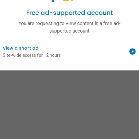
lve (konv59526)
Free ad-supported account
vécue dès ma première connexion sur Instant casino — mon VPN s'était acti
ssez vague sans explication claire sur la cause réelle du blocage. J'avais che
ations précises sur
https://instant-casino.fr/
 qui documentait le comportement 
You are requesting to view content in a free ad-
s. Ce que j'ai compris c'est qu'Instant casino bloque effectivement les IP a
supported account.
ité de leur licence pour respecter les restrictions géographiques imposées a
ent sans vérification supplémentaire ni délai. Le compromis que j'ai trouvé c
on simple à configurer qui règle définitivement le problème sans sacrifier ma c
View a short ad
Site-wide access for 12 hours