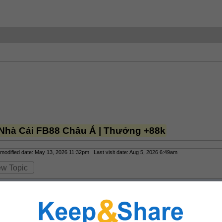
Nhà Cái FB88 Châu Á | Thưởng +88k
odified date: May 13, 2026 11:32pm Last visit date: Aug 5, 2026 6:49am
ew Topic
 sân chơi cá cược đa dạng từ thể thao đến casino trực t