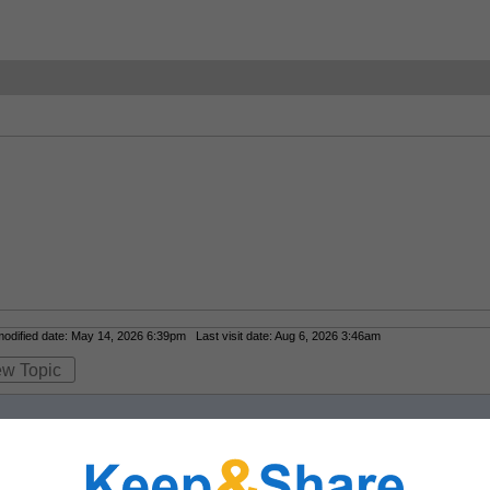
dified date: May 14, 2026 6:39pm Last visit date: Aug 6, 2026 3:46am
ew Topic
 tuyến uy tín tại thị trường châu Á, được xây dựng theo định hướng phát triển bền vững và mi
công bằng trong mọi trò chơi. Không chỉ là trang thông thường, Lu88 còn mang đến không gian 