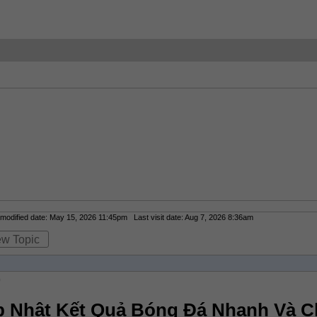
odified date: May 15, 2026 11:45pm Last visit date: Aug 7, 2026 8:36am
ew Topic
)
 Nhật Kết Quả Bóng Đá Nhanh Và C