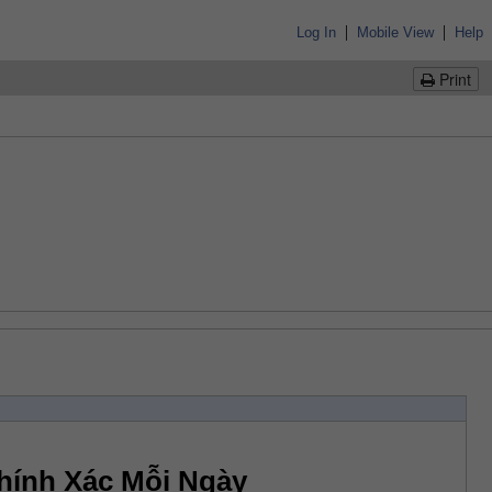
|
|
Log In
Mobile View
Help
Print
hính Xác Mỗi Ngày