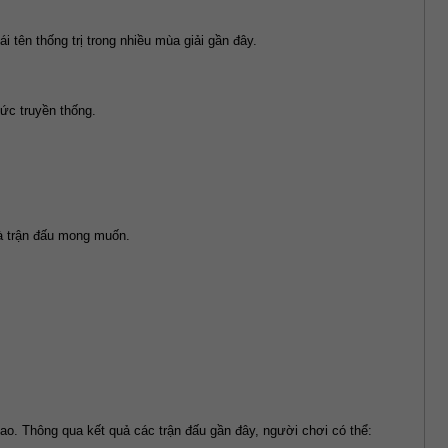
 tên thống trị trong nhiều mùa giải gần đây.
hức truyền thống.
à trận đấu mong muốn.
o. Thông qua kết quả các trận đấu gần đây, người chơi có thể: