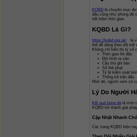
KQBD
 là chuyên mục đư
đấu cũng như phong độ củ
tiết kiệm thời gian.
KQBD Là Gì?
https://kqbd.org.uk/
   là
thể dễ dàng theo dõi kết
Không chỉ hiển thị tỷ số
Thời gian thi đấu
Đội hình ra sân
Cầu thủ ghi bàn
Số thẻ phạt
Tỷ lệ kiểm soát bó
Thống kê trận đấu
Nhờ đó, người xem có cá
Lý Do Người 
Kết quả bóng đá
 là môn 
KQBD trở thành giải phá
Cập Nhật Nhanh Ch
Các trang KQBD hiện nay 
Theo Dõi Nhiều Giải