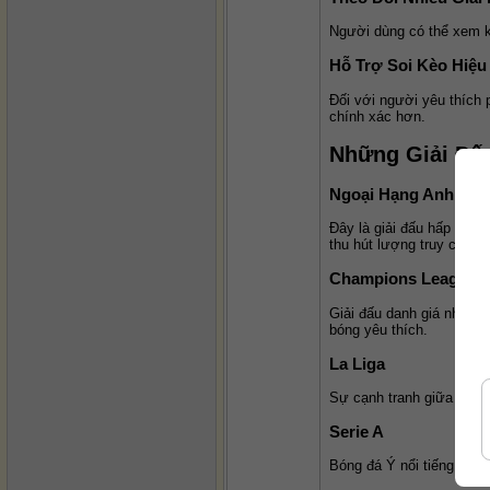
Người dùng có thể xem kế
Hỗ Trợ Soi Kèo Hiệu
Đối với người yêu thích 
chính xác hơn.
Những Giải Đấ
Ngoại Hạng Anh
Đây là giải đấu hấp dẫn 
thu hút lượng truy cập rấ
Champions League
Giải đấu danh giá nhất 
bóng yêu thích.
La Liga
Sự cạnh tranh giữa Real 
Serie A
Bóng đá Ý nổi tiếng với 