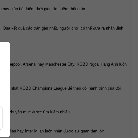
này giúp tiết kiệm thời gian tìm kiếm thông tin.
. Qua kết quả các trận gần nhất, người chơi có thể đưa ra nhận định 
d, Liverpool, Arsenal hay Manchester City. KQBD Ngoại Hạng Anh luôn 
 cập nhật KQBD Champions League để theo dõi hành trình của đội 
ũng là chuyên mục được tìm kiếm nhiều.
 AC Milan hay Inter Milan luôn nhận được sự quan tâm lớn.