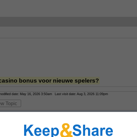
 casino bonus voor nieuwe spelers?
dified date: May 16, 2026 3:50am Last visit date: Aug 3, 2026 11:09pm
ew Topic
n hoe belangrijk het is om vooraf de spelregels en uitbetalingspercentages te 
n in hoe soepel winsten worden uitgekeerd. Ook het instellen van een persoon
.