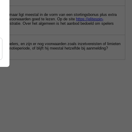
ies, maar ligt meestal in de vorm van een stortingsbonus plus extra 
om de voorwaarden goed te lezen. Op de site 
https://elitespin-
 bij registratie. Over het algemeen is het aanbod bedoeld om spelers 
we spelers, en zijn er nog voorwaarden zoals inzetvereisten of limieten 
promotieperiode, of blijft hij meestal hetzelfde bij aanmelding?