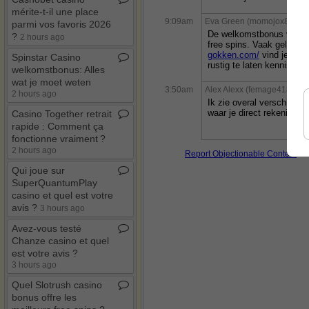
mérite​-​t​-​il une place
9:09am
Eva Green (momojox830)
parmi vos favoris 2026
De welkomstbonus voor nie
?
2 hours ago
free spins. Vaak gelden 
gokken.com/
 vind je act
Spinstar Casino
rustig te laten kennismak
welkomstbonus: Alles
wat je moet weten
3:50am
Alex Alexx (femage4189)
2 hours ago
Ik zie overal verschillen
waar je direct rekening m
Casino Together retrait
rapide : Comment ça
fonctionne vraiment ?
2 hours ago
Report Objectionable Content
Qui joue sur
SuperQuantumPlay
casino et quel est votre
avis ?
3 hours ago
Avez​-​vous testé
Chanze casino et quel
est votre avis ?
3 hours ago
Quel Slotrush casino
bonus offre les