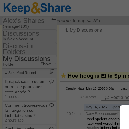
Alex's Shares
Visiting
Alex Alexx
(
username:
femage4189)
(femage4189)
Discussions
Share Page
in Alex's Account
Discussion
Discussions
Folders
Discussion Folders
My Discussions
Show
Folder Set
Show
Folder
My Discussions
Sort: Most Recent
Hoe hoog is Elite Spin
Epicjack casino ou un
autre site pour jouer
Creation date: May 16, 2026 3:50am Last mo
cette année ?
1 hours ago
Post a n
3
/ 20 posts
Comment trouvez​-​vous
May 16, 2026
( 3 posts )
la navigation sur
10:54am
Dany Foxx (femage41891)
LichiBet casino ?
Veel spelers onderschatte
2 hours ago
later veel verschil make
houden tijdens het spelen
Cashobet casino