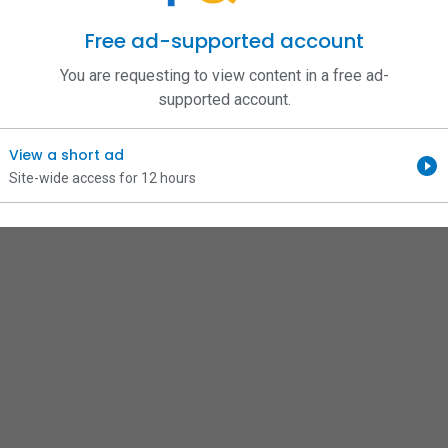
Free ad-supported account
uwe spelers bij Elite Spin varieert doorgaans afhankelijk van lopende promot
er inzetvereisten voordat winst kan worden opgenomen, dus het is belangrijk 
You are requesting to view content in a free ad-
uele informatie en acties die helpen om beter te begrijpen wat je precies krijgt
en met het platform zonder directe druk.
supported account.
de info over de welkomstbonus bij Elite Spin. Hoe hoog is die precies voor nieu
View a short ad
ee moet houden voordat je begint te spelen? En verschilt die bonus per land of 
Site-wide access for 12 hours