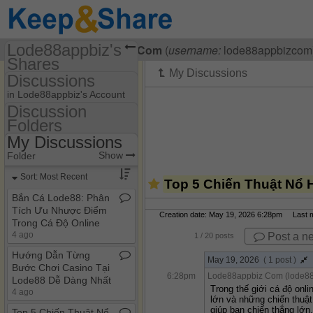
Lode88appbiz's
Visiting
Lode88appbiz Com
(
username:
lode88appbizcom
Shares
Discussions
(lode88appbizcom)
in Lode88appbiz's Account
Share Page
Discussion
Folders
Discussion Folders
Discussions
My Discussions
Show
Folder Set
Show
Folder
My Discussions
Sort: Most Recent
Top 5 Chiến Thuật Nổ 
Bắn Cá Lode88: Phân
Tích Ưu Nhược Điểm
Creation date: May 19, 2026 6:28pm Last mo
Trong Cá Độ Online
4 ago
Post a n
1
/ 20 posts
Hướng Dẫn Từng
May 19, 2026
( 1 post )
Bước Chơi Casino Tại
6:28pm
Lode88appbiz Com (lode8
Lode88 Dễ Dàng Nhất
Trong thế giới cá độ onli
4 ago
lớn và những chiến thuật 
giúp bạn chiến thắng lớn
Top 5 Chiến Thuật Nổ