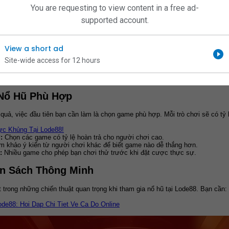
You are requesting to view content in a free ad-
supported account.
View a short ad
Site-wide access for 12 hours
: nổ hũ tại Lode88
Nổ Hũ Phù Hợp
 quả, việc đầu tiên bạn cần làm là chọn game phù hợp. Mỗi trò chơi sẽ có tỷ
c Khủng Tại Lode88!
:
Chọn các game có tỷ lệ hoàn trả cho người chơi cao.
 khảo ý kiến từ người chơi khác để biết game nào dễ thắng hơn.
:
Nhiều game cho phép bạn chơi thử trước khi đặt cược thực sự.
ân Sách Thông Minh
 trong những chiến thuật quan trọng khi tham gia nổ hũ tại Lode88. Bạn cần:
ode88: Hoi Dap Chi Tiet Ve Ca Do Online