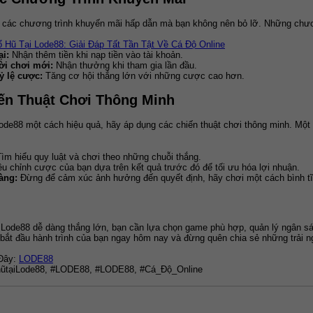
các chương trình khuyến mãi hấp dẫn mà bạn không nên bỏ lỡ. Những chươ
 Hũ Tại Lode88: Giải Đáp Tất Tần Tật Về Cá Độ Online
i:
Nhận thêm tiền khi nạp tiền vào tài khoản.
ời chơi mới:
Nhận thưởng khi tham gia lần đầu.
ỷ lệ cược:
Tăng cơ hội thắng lớn với những cược cao hơn.
ến Thuật Chơi Thông Minh
Lode88 một cách hiệu quả, hãy áp dụng các chiến thuật chơi thông minh. Mộ
ìm hiểu quy luật và chơi theo những chuỗi thắng.
u chỉnh cược của bạn dựa trên kết quả trước đó để tối ưu hóa lợi nhuận.
àng:
Đừng để cảm xúc ảnh hưởng đến quyết định, hãy chơi một cách bình tĩ
ại Lode88 dễ dàng thắng lớn, bạn cần lựa chọn game phù hợp, quản lý ngân s
y bắt đầu hành trình của bạn ngay hôm nay và đừng quên chia sẻ những trải 
Đây: 
LODE88
hũtạiLode88, #LODE88, #LODE88, #Cá_Độ_Online