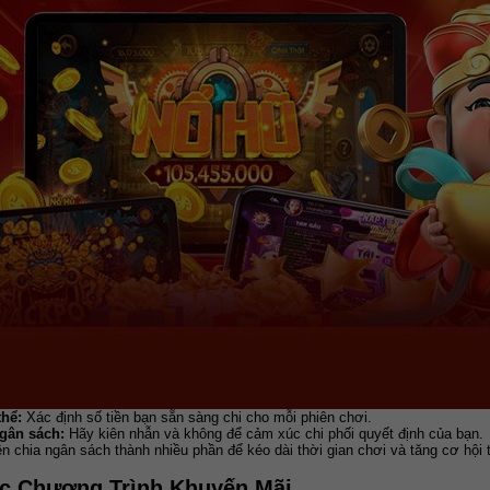
thể:
Xác định số tiền bạn sẵn sàng chi cho mỗi phiên chơi.
gân sách:
Hãy kiên nhẫn và không để cảm xúc chi phối quyết định của bạn.
 chia ngân sách thành nhiều phần để kéo dài thời gian chơi và tăng cơ hội 
ác Chương Trình Khuyến Mãi