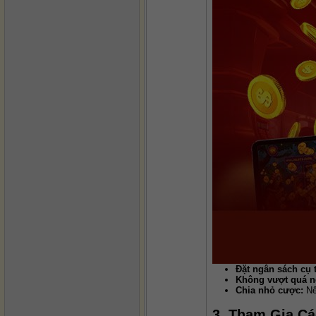
Đặt ngân sách cụ 
Không vượt quá n
Chia nhỏ cược:
Nên
3. Tham Gia C