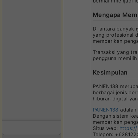
bermain menjadi l
Mengapa Memi
Di antara banyakn
yang profesional 
memberikan penga
Transaksi yang tr
pengguna memilih 
Kesimpulan
PANEN138 merupaka
berbagai jenis pe
hiburan digital ya
PANEN138
adalah 
Dengan sistem kea
memberikan penga
Situs web:
https:/
Telepon: +62812