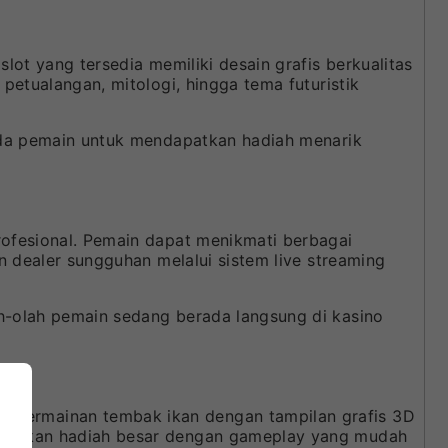
lot yang tersedia memiliki desain grafis berkualitas
petualangan, mitologi, hingga tema futuristik
pada pemain untuk mendapatkan hadiah menarik
rofesional. Pemain dapat menikmati berbagai
n dealer sungguhan melalui sistem live streaming
h-olah pemain sedang berada langsung di kasino
permainan tembak ikan dengan tampilan grafis 3D
mpulkan hadiah besar dengan gameplay yang mudah