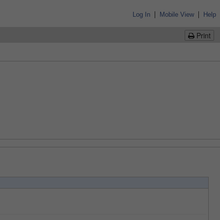
|
|
Log In
Mobile View
Help
Print