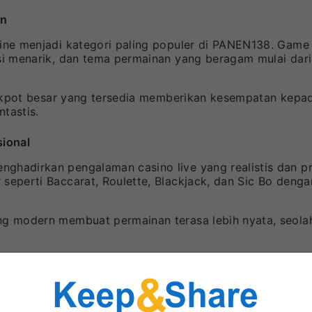
rn
ine menjadi kategori paling populer di PANEN138. Game s
si menarik, dan tema permainan yang beragam mulai dari 
 jackpot besar yang tersedia memberikan kesempatan ke
tastis.
sional
ghadirkan pengalaman casino live yang realistis dan p
seperti Baccarat, Roulette, Blackjack, dan Sic Bo denga
ng modern membuat permainan terasa lebih nyata, seola
n Seru
ame santai namun menegangkan, PANEN138 menyediakan 
main dapat berburu ikan, mengalahkan boss, dan mengu