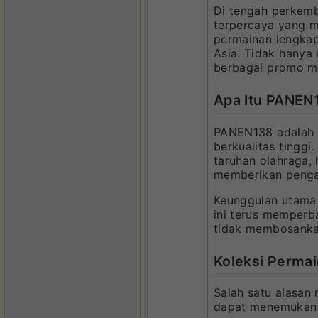
Di tengah perkemb
terpercaya yang m
permainan lengkap
Asia. Tidak hanya 
berbagai promo m
Apa Itu PANEN
PANEN138 adalah p
berkualitas tinggi
taruhan olahraga,
memberikan pengal
Keunggulan utama 
ini terus memperb
tidak membosanka
Koleksi Perma
Salah satu alasan
dapat menemukan b