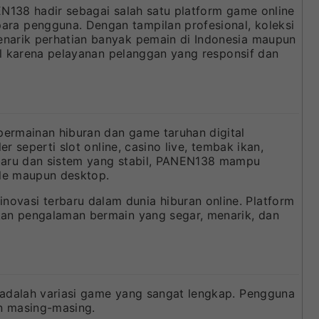
EN138 hadir sebagai salah satu platform game online
ra pengguna. Dengan tampilan profesional, koleksi
narik perhatian banyak pemain di Indonesia maupun
nal karena pelayanan pelanggan yang responsif dan
ermainan hiburan dan game taruhan digital
r seperti slot online, casino live, tembak ikan,
rbaru dan sistem yang stabil, PANEN138 mampu
le maupun desktop.
vasi terbaru dalam dunia hiburan online. Platform
kan pengalaman bermain yang segar, menarik, dan
 adalah variasi game yang sangat lengkap. Pengguna
n masing-masing.