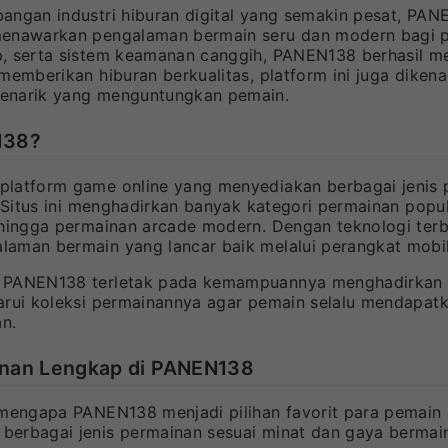
angan industri hiburan digital yang semakin pesat, PAN
enawarkan pengalaman bermain seru dan modern bagi pa
, serta sistem keamanan canggih, PANEN138 berhasil me
memberikan hiburan berkualitas, platform ini juga dike
enarik yang menguntungkan pemain.
138?
latform game online yang menyediakan berbagai jenis p
. Situs ini menghadirkan banyak kategori permainan popule
 hingga permainan arcade modern. Dengan teknologi te
aman bermain yang lancar baik melalui perangkat mobi
PANEN138 terletak pada kemampuannya menghadirkan ino
arui koleksi permainannya agar pemain selalu mendapat
n.
inan Lengkap di PANEN138
 mengapa PANEN138 menjadi pilihan favorit para pemain
erbagai jenis permainan sesuai minat dan gaya bermai