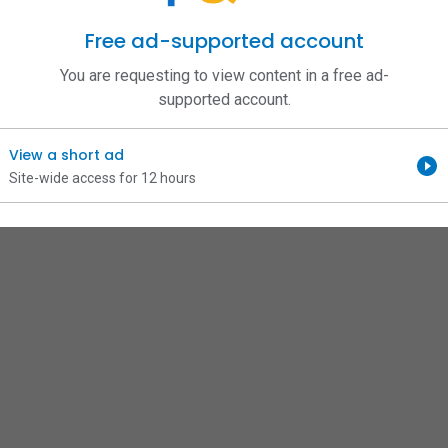
om/
Free ad-supported account
You are requesting to view content in a free ad-
supported account.
View a short ad
Site-wide access for 12 hours