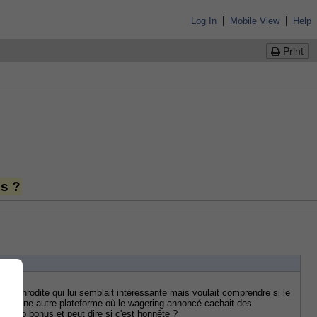
|
|
Log In
Mobile View
Help
Print
es ?
r Aphrodite qui lui semblait intéressante mais voulait comprendre si le 
n sur une autre plateforme où le wagering annoncé cachait des 
 casino bonus et peut dire si c'est honnête ?