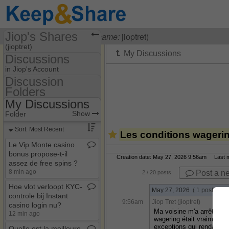
Jiop's Shares
Visiting
Jiop Tret
(
username:
jioptret)
(jioptret)
Discussions
Share Page
in Jiop's Account
Discussion
Calendars
Folders
Discussion Folders
Discussions
My Discussions
Show
Folder Set
Show
Folder
My Discussions
Sort: Most Recent
Les conditions wagerin
Le Vip Monte casino
bonus propose​-​t​-​il
Creation date: May 27, 2026 9:56am Last mo
assez de free spins ?
8 min ago
Post a n
2
/ 20 posts
Hoe vlot verloopt KYC​-​
May 27, 2026
( 1 post, 1 re
controle bij Instant
9:56am
Jiop Tret (jioptret)
casino login nu?
Ma voisine m'a arrêtée da
12 min ago
wagering était vraiment r
exceptions qui rendaient 
Quelle est la meilleure