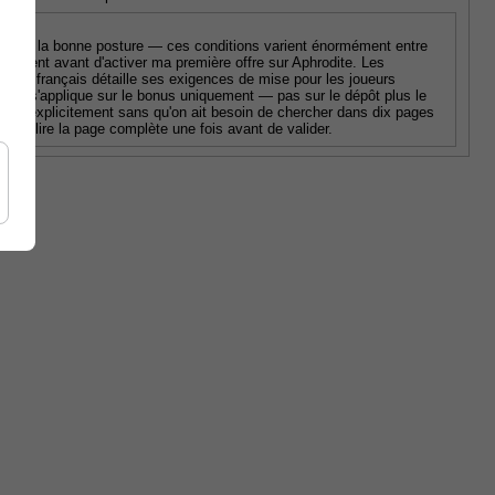
ement la bonne posture — ces conditions varient énormément entre 
usement avant d'activer ma première offre sur Aphrodite. Les 
ligne français détaille ses exigences de mise pour les joueurs 
iché s'applique sur le bonus uniquement — pas sur le dépôt plus le 
stés explicitement sans qu'on ait besoin de chercher dans dix pages 
e de lire la page complète une fois avant de valider.