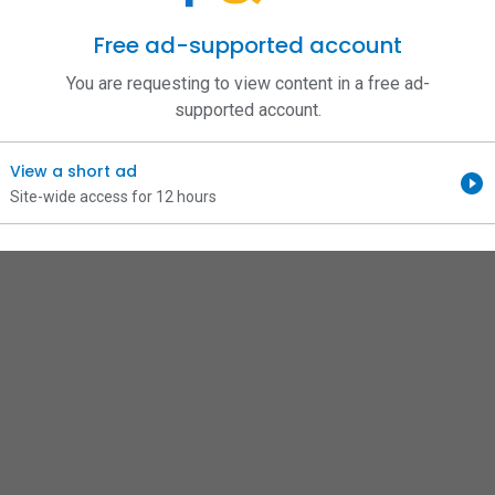
il.com 
Free ad-supported account
ân Sơn Nhì, Hồ Chí Minh, Việt Nam 
You are requesting to view content in a free ad-
supported account.
View a short ad
Site-wide access for 12 hours