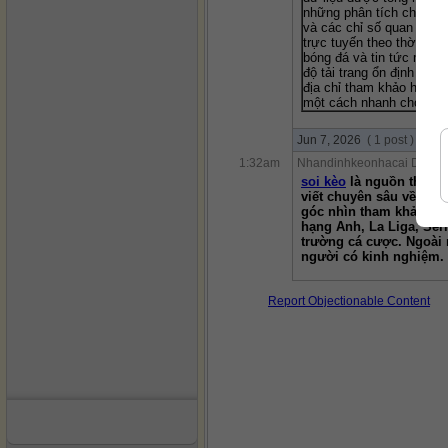
những phân tích chuyên s
và các chỉ số quan trọng
trực tuyến theo thời gian
bóng đá và tin tức mới nh
độ tải trang ổn định cùn
địa chỉ tham khảo hữu íc
một cách nhanh chóng, t
Jun 7, 2026
( 1 post )
1:32am
Nhandinhkeonhacai De (nh
soi kèo
 là nguồn thông
viết chuyên sâu về pho
góc nhìn tham khảo trướ
hạng Anh, La Liga, Ser
trường cá cược. Ngoài r
người có kinh nghiệm. 
Report Objectionable Content