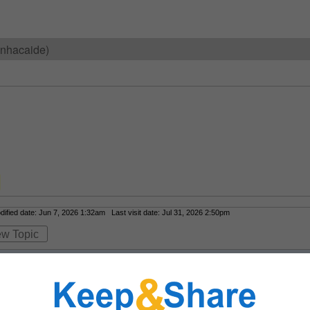
nhacaide)
fied date: Jun 7, 2026 1:32am Last visit date: Jul 31, 2026 2:50pm
ew Topic
andiinhkeonhacaide)
n cung cấp thông tin bóng đá, nhận định trận đấu và cập
hóng, chính xác cho người hâm mộ thể thao. Với hệ thống
iên tục từ nhiều nguồn đáng tin cậy, KEOVIP mang đến