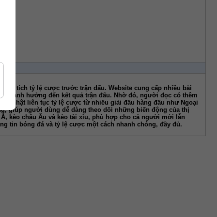
ân tích tỷ lệ cược trước trận đấu. Website cung cấp nhiều bài 
ó thể ảnh hưởng đến kết quả trận đấu. Nhờ đó, người đọc có thêm 
ập nhật liên tục tỷ lệ cược từ nhiều giải đấu hàng đầu như Ngoại 
g, giúp người dùng dễ dàng theo dõi những biến động của thị 
 Á, kèo châu Âu và kèo tài xỉu, phù hợp cho cả người mới lẫn 
ng tin bóng đá và tỷ lệ cược một cách nhanh chóng, đầy đủ.