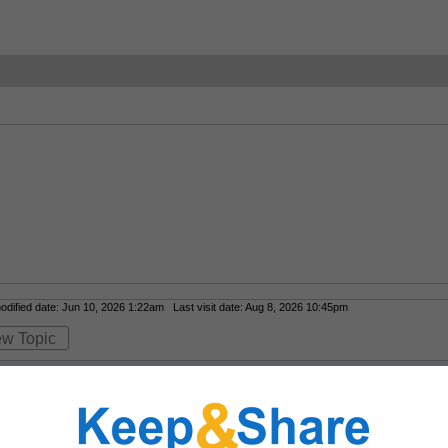
dified date: Jun 10, 2026 1:22am Last visit date: Aug 8, 2026 10:45pm
ew Topic
rí trực tuyến hiện đại, cung cấp đa dạng sản phẩm từ thể thao, casino live đ
 an toàn và thân thiện cho người chơi. Các chương trình ưu đãi hấp dẫn liê
 Tham gia OP88 ngay hôm nay để khám phá thế giới giải trí đầy màu sắc!