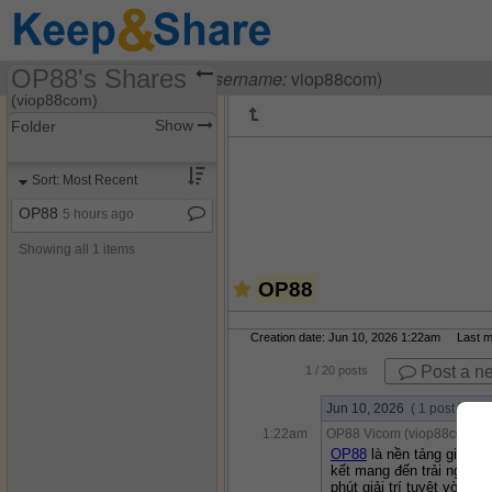
OP88's Shares
Visiting
OP88 Vicom
(
username:
viop88com)
(viop88com)
Show
Folder
Share Page
Sort: Most Recent
Discussions
OP88
5 hours ago
Showing all 1 items
OP88
Creation date: Jun 10, 2026 1:22am Last mo
Post a n
1
/ 20 posts
Jun 10, 2026
( 1 post )
1:22am
OP88 Vicom (viop88com)
OP88
 là nền tảng giải t
kết mang đến trải nghiệm
phút giải trí tuyệt vời.