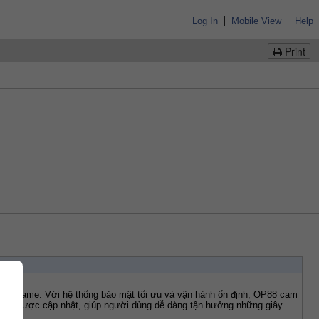
|
|
Log In
Mobile View
Help
Print
ến slot game. Với hệ thống bảo mật tối ưu và vận hành ổn định, OP88 cam 
n tục được cập nhật, giúp người dùng dễ dàng tận hưởng những giây 