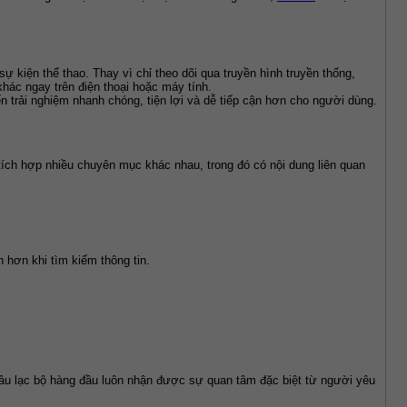
 kiện thể thao. Thay vì chỉ theo dõi qua truyền hình truyền thống, 
khác ngay trên điện thoại hoặc máy tính.
 trải nghiệm nhanh chóng, tiện lợi và dễ tiếp cận hơn cho người dùng.
n tích hợp nhiều chuyên mục khác nhau, trong đó có nội dung liên quan 
n hơn khi tìm kiếm thông tin.
câu lạc bộ hàng đầu luôn nhận được sự quan tâm đặc biệt từ người yêu 