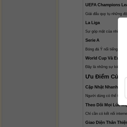
UEFA Champions Le
Giải đấu quy tụ những đ
La Liga
Sự góp mặt của nhiều câu
Serie A
Bóng đá Ý nổi tiếng với t
World Cup Và Euro
Đây là những sự kiện thể
Ưu Điểm Của C
Cập Nhật Nhanh Ch
Người dùng có thể tiếp cậ
Theo Dõi Mọi Lúc Mọ
Chỉ cần có kết nối inter
Giao Diện Thân Thiệ