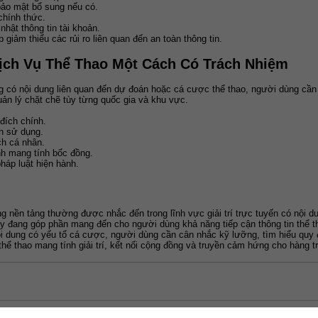
bảo mật bổ sung nếu có.
chính thức.
hật thông tin tài khoản.
giảm thiểu các rủi ro liên quan đến an toàn thông tin.
ịch Vụ Thể Thao Một Cách Có Trách Nhiệm
g có nội dung liên quan đến dự đoán hoặc cá cược thể thao, người dùng cần t
uản lý chặt chẽ tùy từng quốc gia và khu vực.
 đích chính.
an sử dụng.
h cá nhân.
nh mang tính bốc đồng.
háp luật hiện hành.
g nền tảng thường được nhắc đến trong lĩnh vực giải trí trực tuyến có nội du
y đang góp phần mang đến cho người dùng khả năng tiếp cận thông tin thể t
ội dung có yếu tố cá cược, người dùng cần cân nhắc kỹ lưỡng, tìm hiểu quy 
thể thao mang tính giải trí, kết nối cộng đồng và truyền cảm hứng cho hàng t
Contact Us
|
Plans & Pricing
|
Terms of Service
|
Privacy
| © Copyrights 20