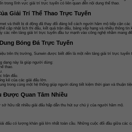
trong lĩnh vực giải trí trực tuyến có liên quan đến nội dung thể thao.
Của Giải Trí Thể Thao Trực Tuyến
et và thiết bị di động đã thay đổi đáng kể cách người hâm mộ tiếp cận các sự
ể cập nhật lịch thi đấu, kết quả trận đấu, bảng xếp hạng và nhiều thông tin 
 các nền tảng giải trí trực tuyến đầu tư mạnh vào công nghệ nhằm mang đến
 Dung Bóng Đá Trực Tuyến
hiệu trên thị trường, Sunwin được biết đến là một nền tảng giải trí trực tuyế
g dạng này là giúp người dùng:
hể thao.
u.
c trận đấu.
ống kê của các giải đấu lớn.
ung trong cùng một hệ thống giúp người dùng tiết kiệm thời gian và thuận tiệ
u Được Quan Tâm Nhiều
y sở hữu rất nhiều giải đấu hấp dẫn thu hút sự chú ý của người hâm mộ.
iải đấu có lượng khán giả lớn nhất toàn cầu. Những cuộc đối đầu giữa các 