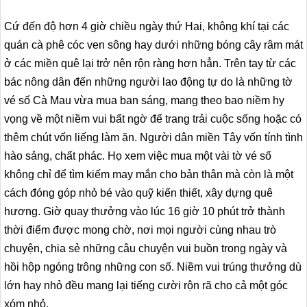
Cứ đến độ hơn 4 giờ chiều ngày thứ Hai, không khí tại các
quán cà phê cóc ven sông hay dưới những bóng cây râm mát
ở các miền quê lại trở nên rộn ràng hơn hẳn. Trên tay từ các
bác nông dân đến những người lao động tự do là những tờ
vé số Cà Mau vừa mua ban sáng, mang theo bao niềm hy
vọng về một niềm vui bất ngờ để trang trải cuộc sống hoặc có
thêm chút vốn liếng làm ăn. Người dân miền Tây vốn tính tình
hào sảng, chất phác. Họ xem việc mua một vài tờ vé số
không chỉ để tìm kiếm may mắn cho bản thân mà còn là một
cách đóng góp nhỏ bé vào quỹ kiến thiết, xây dựng quê
hương. Giờ quay thưởng vào lúc 16 giờ 10 phút trở thành
thời điểm được mong chờ, nơi mọi người cùng nhau trò
chuyện, chia sẻ những câu chuyện vui buồn trong ngày và
hồi hộp ngóng trông những con số. Niềm vui trúng thưởng dù
lớn hay nhỏ đều mang lại tiếng cười rộn rã cho cả một góc
xóm nhỏ.