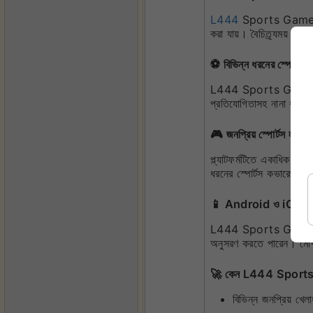
L444
Sports Games খেলা
করা যায়। বৈচিত্র্যময় স্প
⚽ বিভিন্ন ধরনের স্পোর্টস ইভ
L444 Sports Games-এ ব্যবহ
প্রতিযোগিতাসহ নানা ধরনের 
🎮 জনপ্রিয় স্পোর্টস লবি
প্ল্যাটফর্মটিতে একাধিক
ধরনের স্পোর্টস কভারেজ প্
📱 Android ও iOS-এ 
L444 Sports Games Androi
অনুসরণ করতে পারেন। মোব
🚀 কেন L444 Sports
বিভিন্ন জনপ্রিয় খে