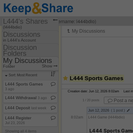
L444's Shares
Visiting
L444 Game
(
username:
l444bdio)
(l444bdio)
Discussions
Share Page
in L444's Account
Discussion
Discussions
Folders
Discussion Folders
My Discussions
Show
Folder Set
Show
Folder
My Discussions
Sort: Most Recent
L444 Sports Games
L444 Sports Games
3 ago
Creation date: Jun 12, 2026 8:02am Last mod
L444 Withdrawal
3 ago
Post a n
1
/ 20 posts
L444 Deposit
last week
Jun 12, 2026
( 1 post )
8:02am
L444 Game (l444bdio)
L444 Register
Jul 23, 2026
L444 Sports Games – জনপ
Showing all 4 items