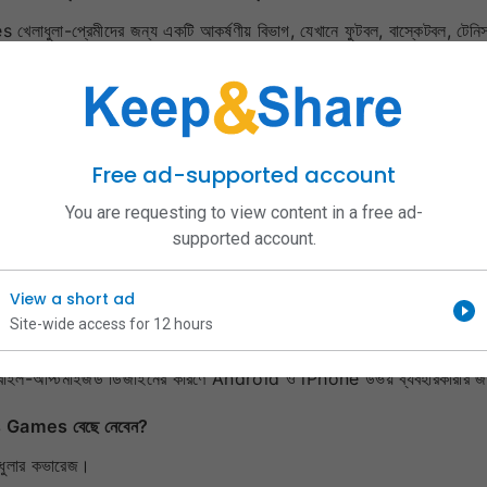
ধুলা-প্রেমীদের জন্য একটি আকর্ষণীয় বিভাগ, যেখানে ফুটবল, বাস্কেটবল, টেনিস, ব্
োর্টস ক্যাটাগরি এবং ব্যবহারবান্ধব ইন্টারফেসের কারণে এই বিভাগটি অনেক ব্যবহারকারীর
েন্ট
ারকারীরা আন্তর্জাতিক এবং আঞ্চলিক পর্যায়ের বিভিন্ন খেলাধুলার ইভেন্ট খুঁজে পেত
স্পোর্টস কনটেন্ট এখানে উপলব্ধ রয়েছে।
Free ad-supported account
You are requesting to view content in a free ad-
supported account.
 স্পোর্টস লবি রয়েছে, যার মধ্যে SABA Sports, CMD Sports, UG Sports এবং
রদান করে, যা ব্যবহারকারীদের জন্য আরও বিস্তৃত অভিজ্ঞতা তৈরি করে।
View a short ad
সহজে খেলুন
Site-wide access for 12 hours
d এবং iOS উভয় ডিভাইসেই সহজে ব্যবহার করা যায়। ব্যবহারকারীরা স্মার্টফোন বা
াইল-অপ্টিমাইজড ডিজাইনের কারণে Android ও iPhone উভয় ব্যবহারকারীর জন্
 Games বেছে নেবেন?
লাধুলার কভারেজ।