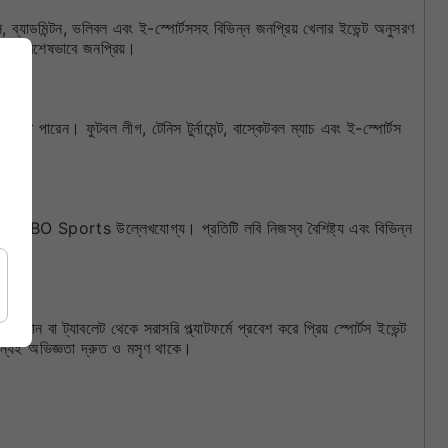
যাডমিন্টন, ভলিবল এবং ই-স্পোর্টসসহ বিভিন্ন জনপ্রিয় খেলার ইভেন্ট অনুসরণ
 কাছে বিশেষভাবে জনপ্রিয়।
ে পারেন। ফুটবল লীগ, টেনিস টুর্নামেন্ট, বাস্কেটবল ম্যাচ এবং ই-স্পোর্টস
 SBO Sports উল্লেখযোগ্য। প্রতিটি লবি নিজস্ব বৈশিষ্ট্য এবং বিভিন্ন
 ট্যাবলেট থেকে সরাসরি প্ল্যাটফর্মে প্রবেশ করে প্রিয় স্পোর্টস ইভেন্ট
যই অভিজ্ঞতা দ্রুত ও মসৃণ থাকে।