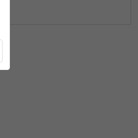
aming