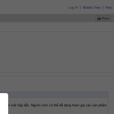
|
|
Log In
Mobile View
Help
Print
 khuyến mãi hấp dẫn. Người chơi có thể dễ dàng tham gia các sản phẩm
hiệp.