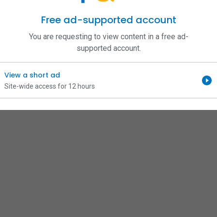
enu
Diệu 2, Linh Xuân, Hồ Chí Minh, Việt Nam
Free ad-supported account
 985
acaiu888 #u888casino #u888bet #dangkyu888 #linku888 #u888online #u888g
You are requesting to view content in a free ad-
supported account.
View a short ad
Site-wide access for 12 hours