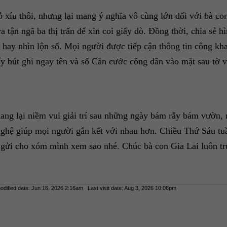
 xíu thôi, nhưng lại mang ý nghĩa vô cùng lớn đối với bà co
 tận ngã ba thị trấn để xin coi giấy dò. Đồng thời, chia sẻ h
y hay nhìn lộn số. Mọi người được tiếp cận thông tin công 
ấy bút ghi ngay tên và số Căn cước công dân vào mặt sau tờ v
mang lại niềm vui giải trí sau những ngày bám rẫy bám vườn, 
ghệ giúp mọi người gắn kết với nhau hơn. Chiều Thứ Sáu tuầ
" gửi cho xóm mình xem sao nhé. Chúc bà con Gia Lai luôn tr
dified date: Jun 16, 2026 2:16am Last visit date: Aug 3, 2026 10:06pm