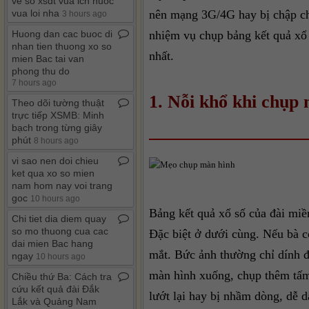
ve so xsdt vua ich nuoc
vua loi nha
nên mạng 3G/4G hay bị chập chờ
3 hours ago
Huong dan cac buoc di
nhiệm vụ chụp bảng kết quả xổ 
nhan tien thuong xo so
nhất.
mien Bac tai van
phong thu do
7 hours ago
1. Nỗi khổ khi chụp 
Theo dõi tường thuật
trực tiếp XSMB: Minh
bạch trong từng giây
phút
8 hours ago
vi sao nen doi chieu
ket qua xo so mien
nam hom nay voi trang
goc
10 hours ago
Bảng kết quả xổ số của đài miền
Chi tiet dia diem quay
so mo thuong cua cac
Đặc biệt ở dưới cùng. Nếu bà c
dai mien Bac hang
mắt. Bức ảnh thường chỉ dính đư
ngay
10 hours ago
màn hình xuống, chụp thêm tấm 
Chiều thứ Ba: Cách tra
cứu kết quả đài Đắk
lướt lại hay bị nhầm dòng, dễ 
Lắk và Quảng Nam