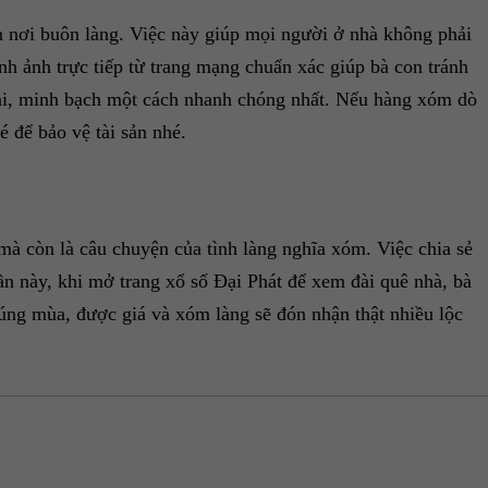
n nơi buôn làng. Việc này giúp mọi người ở nhà không phải
ình ảnh trực tiếp từ trang mạng chuẩn xác giúp bà con tránh
khai, minh bạch một cách nhanh chóng nhất. Nếu hàng xóm dò
é để bảo vệ tài sản nhé.
mà còn là câu chuyện của tình làng nghĩa xóm. Việc chia sẻ
n này, khi mở trang xổ số Đại Phát để xem đài quê nhà, bà
úng mùa, được giá và xóm làng sẽ đón nhận thật nhiều lộc