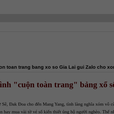
n toan trang bang xo so Gia Lai gui Zalo cho xo
nh "cuộn toàn trang" bảng xổ số
ư Sê, Đak Đoa cho đến Mang Yang, tình làng nghĩa xóm vô c
con hay mua vài tờ vé số kiến thiết ủng hộ người nghèo. Thế 