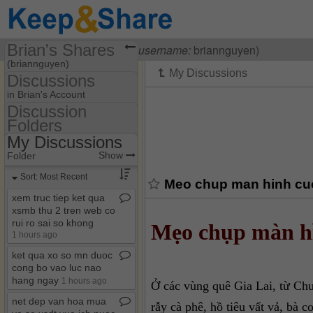
Brian's Shares
Visiting
Brian Nguyen
(
username:
briannguyen)
(briannguyen)
Discussions
Share Page
in Brian's Account
Discussion
Files
Folders
Discussion Folders
Discussions
My Discussions
Show
Folder Set
Show
Folder
My Discussions
Sort: Most Recent
Meo chup man hinh cuo
xem truc tiep ket qua
xsmb thu 2 tren web co
rui ro sai so khong
Mẹo chụp màn hì
1 hours ago
ket qua xo so mn duoc
cong bo vao luc nao
hang ngay
1 hours ago
Ở các vùng quê Gia Lai, từ Ch
net dep van hoa mua
rẫy cà phê, hồ tiêu vất vả, bà 