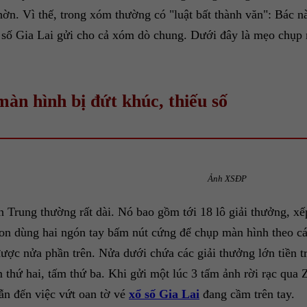
n. Vì thế, trong xóm thường có "luật bất thành văn": Bác nà
số Gia Lai gửi cho cả xóm dò chung. Dưới đây là mẹo chụp m
màn hình bị đứt khúc, thiếu số
Ảnh XSĐP
 Trung thường rất dài. Nó bao gồm tới 18 lô giải thưởng, xếp
on dùng hai ngón tay bấm nút cứng để chụp màn hình theo các
ợc nửa phần trên. Nửa dưới chứa các giải thưởng lớn tiền triệ
thứ hai, tấm thứ ba. Khi gửi một lúc 3 tấm ảnh rời rạc qua Z
dẫn đến việc vứt oan tờ vé
xổ số Gia Lai
đang cầm trên tay.