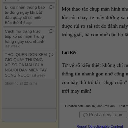
Bí kíp nhận thông báo
Một thao tác chụp màn hình nhỏ
tự động ngay khi bắt
lóc cóc chạy xe máy đường xa ra
đầu quay xổ số miền
Bắc thứ 4
6 ago
được rủi ro sai sót do đánh má
Cách mở trang trực
trúng giải, bà con nhớ dặn họ l
tiếp xổ số miền Trung
hàng ngày cực nhanh
last week
Lời Kết
THOI QUEN DON XEM
GIO QUAY THUONG
Tờ vé số kiến thiết không chỉ 
XO SO CA MAU CUA
NGUOI DAN MIEN TAY
thông tin nhanh gọn nhờ công n
SONG NUOC
last week
con hãy thử trổ tài "chụp cuộn
Showing all 22 items
trời may mắn!
Creation date: Jun 16, 2026 2:03am Last mo
Post a new Topic
Report Objectionable Content