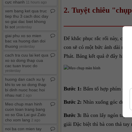
cực nhanh
11 hours ago
2. Tuyệt chiêu "chụp
xem bang ket qua truc
tiep thu 3 cach doc day
so giai dac biet khong
bi sot
yesterday
giai phu xo so mien
Để khắc phục rắc rối này, các d
bac va huong dan doi
thuong
con sẽ có một bức ảnh dài ngoẵ
yesterday
cach tra cuu lai ket qua
Phát. Bảng kết quả ở đây hiển t
xo so dong thap cua
cac tuan truoc do
yesterday
huong dan cach xu ly
khi to ve so dong thap
Bước 1:
Bấm tổ hợp phím chụp 
bi dinh nuoc hoac hoi
nhau nat
2 ago
Bước 2:
Nhìn xuống góc dưới mà
Meo chup man hinh
cuon toan trang bang
Bước 3:
Bà con lấy ngón tay bấ
xo so Gia Lai gui Zalo
cho xom lang
2 ago
giải Đặc biệt thì bà con thả tay 
noi ba con mien tay