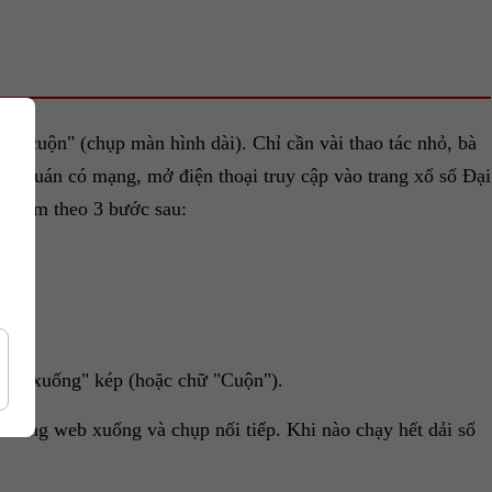
hụp cuộn" (chụp màn hình dài). Chỉ cần vài thao tác nhỏ, bà
i ở quán có mạng, mở điện thoại truy cập vào trang xổ số Đại
con làm theo 3 bước sau:
 chỉ xuống" kép (hoặc chữ "Cuộn").
n trang web xuống và chụp nối tiếp. Khi nào chạy hết dải số