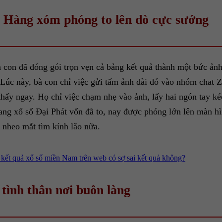
: Hàng xóm phóng to lên dò cực sướng
à con đã đóng gói trọn vẹn cả bảng kết quả thành một bức ảnh
Lúc này, bà con chỉ việc gửi tấm ảnh dài đó vào nhóm chat
à thấy ngay. Họ chỉ việc chạm nhẹ vào ảnh, lấy hai ngón tay
ang xổ số Đại Phát vốn đã to, nay được phóng lớn lên màn hìn
 nheo mắt tìm kính lão nữa.
 kết quả xổ số miền Nam trên web có sợ sai kết quả không?
 tình thân nơi buôn làng