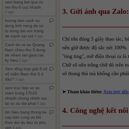
xem bang ket qua xs
mn thu 6 cuc nhanh
3. Gửi ảnh qua Zalo
2 ago
huong dan cach su
dung tinh nang do so
tu dong dai soc trang
de tranh sai sot
3 ago
Chỉ tốn đúng 5 giây thao tác, b
Cach do ve so Quang
nên giữ được độ sắc nét 100%. 
Nam chieu thu 3 dung
de nham lan giua cac
"ting ting", mở điện thoại ra l
ky hieu
3 ago
Chữ số nền trắng chữ đỏ trên tr
Xem tổng hợp giải 8 xổ
số thong thả mà không cần phải
số miền Nam thứ 3 ở
đâu?
3 ago
xem truc tiep xo so
➤ Tham khảo thêm:
Xem trực tiếp
mien trung 17h15
nhanh chong chinh xac
tai xo so dai phat
6 ago
4. Công nghệ kết nối
tim hieu bang thong ke
cap loto cung ve khi
theo doi du lieu xs phu
yen
6 ago