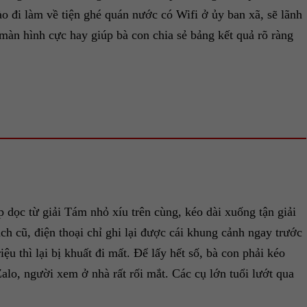
o đi làm về tiện ghé quán nước có Wifi ở ủy ban xã, sẽ lãnh
àn hình cực hay giúp bà con chia sẻ bảng kết quả rõ ràng
 dọc từ giải Tám nhỏ xíu trên cùng, kéo dài xuống tận giải
h cũ, điện thoại chỉ ghi lại được cái khung cảnh ngay trước
u thì lại bị khuất đi mất. Để lấy hết số, bà con phải kéo
alo, người xem ở nhà rất rối mắt. Các cụ lớn tuổi lướt qua