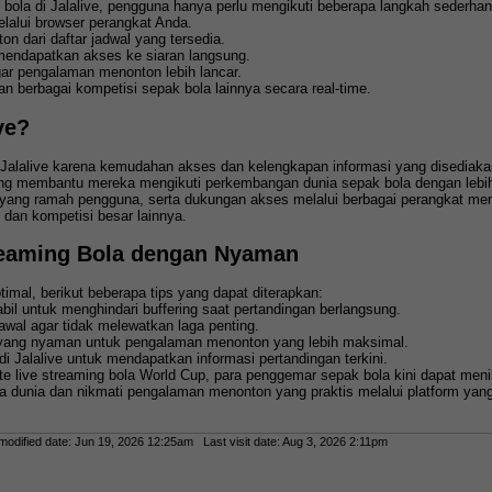
 bola di Jalalive, pengguna hanya perlu mengikuti beberapa langkah sederhan
elalui browser perangkat Anda.
ton dari daftar jadwal yang tersedia.
mendapatkan akses ke siaran langsung.
agar pengalaman menonton lebih lancar.
n berbagai kompetisi sepak bola lainnya secara real-time.
ve?
alalive karena kemudahan akses dan kelengkapan informasi yang disediakan
ang membantu mereka mengikuti perkembangan dunia sepak bola dengan lebi
ang ramah pengguna, serta dukungan akses melalui berbagai perangkat menja
dan kompetisi besar lainnya.
reaming Bola dengan Nyaman
mal, berikut beberapa tips yang dapat diterapkan:
bil untuk menghindari buffering saat pertandingan berlangsung.
 awal agar tidak melewatkan laga penting.
yang nyaman untuk pengalaman menonton yang lebih maksimal.
 di Jalalive untuk mendapatkan informasi pertandingan terkini.
te live streaming bola World Cup, para penggemar sepak bola kini dapat men
a dunia dan nikmati pengalaman menonton yang praktis melalui platform yang
dified date: Jun 19, 2026 12:25am Last visit date: Aug 3, 2026 2:11pm