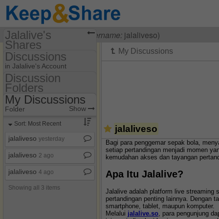
Jalalive's
Visiting
Jalalive So
(
username:
jalaliveso)
Shares
Discussions
(jalaliveso)
in Jalalive's Account
Share Page
Discussion
Folders
Discussion Folders
Discussions
My Discussions
Show
Folder Set
Show
Folder
My Discussions
Sort: Most Recent
jalaliveso
jalaliveso
yesterday
Bagi para penggemar sepak bola, menyak
setiap pertandingan menjadi momen yan
jalaliveso
2 ago
kemudahan akses dan tayangan pertandin
jalaliveso
Apa Itu Jalalive?
4 ago
Showing all 3 items
Jalalive adalah platform live streaming
pertandingan penting lainnya. Dengan t
smartphone, tablet, maupun komputer.
Melalui
jalalive.so
, para pengunjung dap