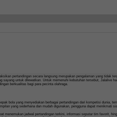
sikan pertandingan secara langsung merupakan pengalaman yang tidak tergan
g sayang untuk dilewatkan. Untuk memenuhi kebutuhan tersebut, Jalalive had
gan berkualitas bagi para pecinta olahraga.
 sepak bola yang menyediakan berbagai pertandingan dari kompetisi dunia, ter
ampilan yang sederhana dan mudah digunakan, pengguna dapat menikmati siara
at menemukan jadwal pertandingan terkini, informasi seputar tim favorit, hin