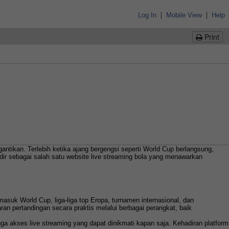
|
|
Log In
Mobile View
Help
Print
tikan. Terlebih ketika ajang bergengsi seperti World Cup berlangsung,
ir sebagai salah satu website live streaming bola yang menawarkan
masuk World Cup, liga-liga top Eropa, turnamen internasional, dan
n pertandingan secara praktis melalui berbagai perangkat, baik
gga akses live streaming yang dapat dinikmati kapan saja. Kehadiran platform