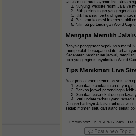
Untuk menikmati layanan live streaming
Kunjungi website resmi Jalalive m
Pilih pertandingan yang ingin diton
Klik halaman pertandingan untuk 
Pastikan koneksi internet stabil 
Nikmati pertandingan World Cup da
Mengapa Memilih Jalali
Banyak penggemar sepak bola memilih J
memperoleh berbagai update terbaru y
Kecepatan pembaruan jadwal, tampilan y
bola yang ingin menyaksikan World Cup 
Tips Menikmati Live St
Agar pengalaman menonton semakin opti
Gunakan koneksi internet yang sta
Periksa jadwal pertandingan lebih
Gunakan perangkat dengan layar 
Ikuti update terbaru yang tersedia
Dengan hadirnya Jalalive sebagai websi
setiap momen seru dari ajang sepak bol
Creation date: Jun 19, 2026 12:25am Last mo
Post a new Topic